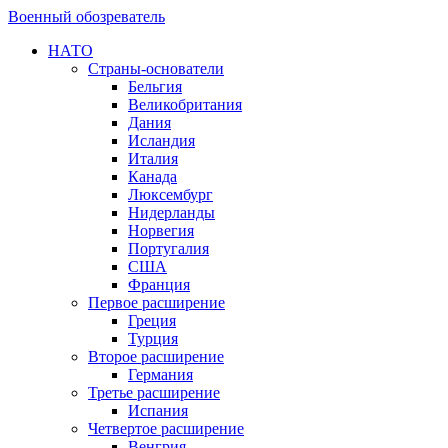
Военный обозреватель
НАТО
Страны-основатели
Бельгия
Великобритания
Дания
Исландия
Италия
Канада
Люксембург
Нидерланды
Норвегия
Португалия
США
Франция
Первое расширение
Греция
Турция
Второе расширение
Германия
Третье расширение
Испания
Четвертое расширение
Венгрия