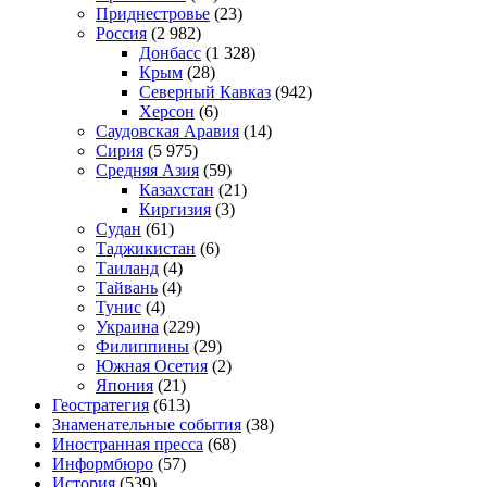
Приднестровье
(23)
Россия
(2 982)
Донбасс
(1 328)
Крым
(28)
Северный Кавказ
(942)
Херсон
(6)
Саудовская Аравия
(14)
Сирия
(5 975)
Средняя Азия
(59)
Казахстан
(21)
Киргизия
(3)
Судан
(61)
Таджикистан
(6)
Таиланд
(4)
Тайвань
(4)
Тунис
(4)
Украина
(229)
Филиппины
(29)
Южная Осетия
(2)
Япония
(21)
Геостратегия
(613)
Знаменательные события
(38)
Иностранная пресса
(68)
Информбюро
(57)
История
(539)