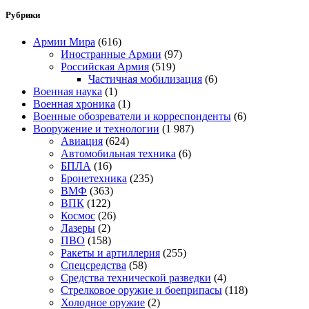
Рубрики
Армии Мира
(616)
Иностранные Армии
(97)
Российская Армия
(519)
Частичная мобилизация
(6)
Военная наука
(1)
Военная хроника
(1)
Военные обозреватели и корреспонденты
(6)
Вооружение и технологии
(1 987)
Авиация
(624)
Автомобильная техника
(6)
БПЛА
(16)
Бронетехника
(235)
ВМФ
(363)
ВПК
(122)
Космос
(26)
Лазеры
(2)
ПВО
(158)
Ракеты и артиллерия
(255)
Спецсредства
(58)
Средства технической разведки
(4)
Стрелковое оружие и боеприпасы
(118)
Холодное оружие
(2)