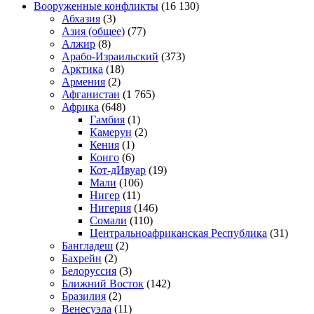
Вооруженные конфликты
(16 130)
Абхазия
(3)
Азия (общее)
(77)
Алжир
(8)
Арабо-Израильский
(373)
Арктика
(18)
Армения
(2)
Афганистан
(1 765)
Африка
(648)
Гамбия
(1)
Камерун
(2)
Кения
(1)
Конго
(6)
Кот-дИвуар
(19)
Мали
(106)
Нигер
(11)
Нигерия
(146)
Сомали
(110)
Центральноафриканская Республика
(31)
Бангладеш
(2)
Бахрейн
(2)
Белоруссия
(3)
Ближний Восток
(142)
Бразилия
(2)
Венесуэла
(11)