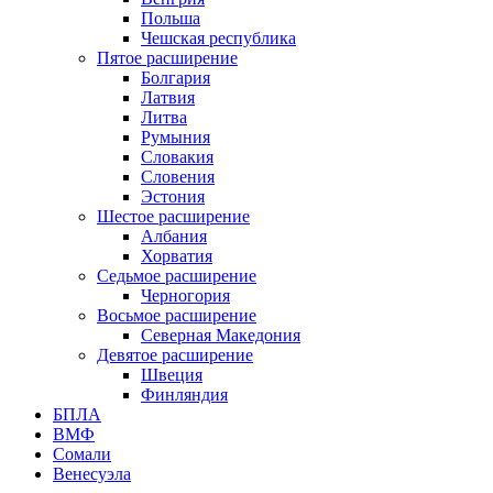
Польша
Чешская республика
Пятое расширение
Болгария
Латвия
Литва
Румыния
Словакия
Словения
Эстония
Шестое расширение
Албания
Хорватия
Седьмое расширение
Черногория
Восьмое расширение
Северная Македония
Девятое расширение
Швеция
Финляндия
БПЛА
ВМФ
Сомали
Венесуэла