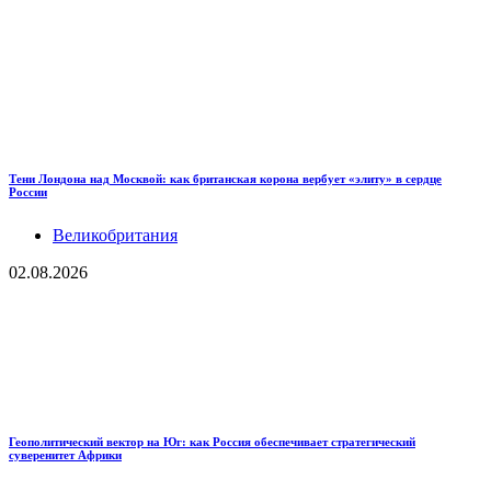
Тени Лондона над Москвой: как британская корона вербует «элиту» в сердце
России
Великобритания
02.08.2026
Геополитический вектор на Юг: как Россия обеспечивает стратегический
суверенитет Африки