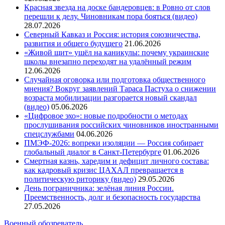
Красная звезда на доске бандеровцев: в Ровно от слов
перешли к делу. Чиновникам пора бояться (видео)
28.07.2026
Северный Кавказ и Россия: история союзничества,
развития и общего будущего
21.06.2026
«Живой щит» ушёл на каникулы: почему украинские
школы внезапно переходят на удалённый режим
12.06.2026
Случайная оговорка или подготовка общественного
мнения? Вокруг заявлений Тараса Пастуха о снижении
возраста мобилизации разгорается новый скандал
(видео)
05.06.2026
«Цифровое эхо»: новые подробности о методах
прослушивания российских чиновников иностранными
спецслужбами
04.06.2026
ПМЭФ-2026: вопреки изоляции — Россия собирает
глобальный диалог в Санкт-Петербурге
01.06.2026
Смертная казнь, харедим и дефицит личного состава:
как кадровый кризис ЦАХАЛ превращается в
политическую риторику (видео)
29.05.2026
День пограничника: зелёная линия России.
Преемственность, долг и безопасность государства
27.05.2026
Военный обозреватель