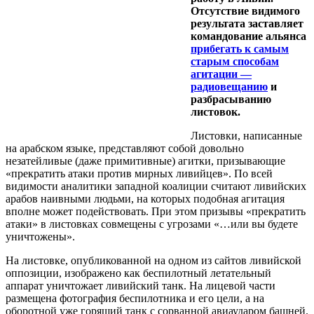
Отсутствие видимого
результата заставляет
командование альянса
прибегать к самым
старым способам
агитации —
радиовещанию
и
разбрасыванию
листовок.
Листовки, написанные
на арабском языке, представляют собой довольно
незатейливые (даже примитивные) агитки, призывающие
«прекратить атаки против мирных ливийцев». По всей
видимости аналитики западной коалиции считают ливийских
арабов наивными людьми, на которых подобная агитация
вполне может подействовать. При этом призывы «прекратить
атаки» в листовках совмещены с угрозами «…или вы будете
уничтожены».
На листовке, опубликованной на одном из сайтов ливийской
оппозиции, изображено как беспилотный летательный
аппарат уничтожает ливийский танк. На лицевой части
размещена фотография беспилотника и его цели, а на
оборотной уже горящий танк с сорванной авиаударом башней.