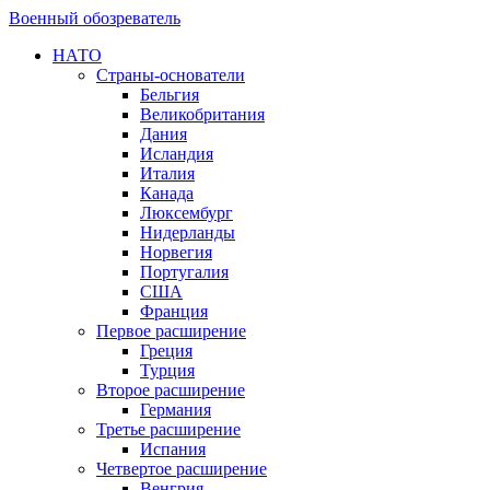
Военный обозреватель
НАТО
Страны-основатели
Бельгия
Великобритания
Дания
Исландия
Италия
Канада
Люксембург
Нидерланды
Норвегия
Португалия
США
Франция
Первое расширение
Греция
Турция
Второе расширение
Германия
Третье расширение
Испания
Четвертое расширение
Венгрия