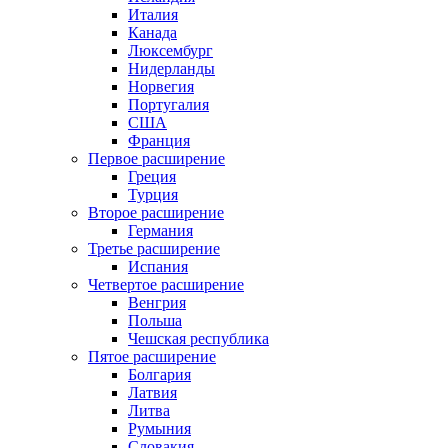
Италия
Канада
Люксембург
Нидерланды
Норвегия
Португалия
США
Франция
Первое расширение
Греция
Турция
Второе расширение
Германия
Третье расширение
Испания
Четвертое расширение
Венгрия
Польша
Чешская республика
Пятое расширение
Болгария
Латвия
Литва
Румыния
Словакия