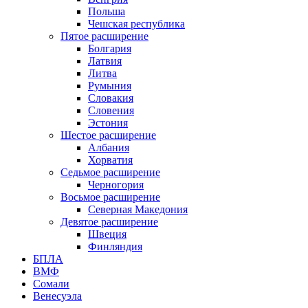
Польша
Чешская республика
Пятое расширение
Болгария
Латвия
Литва
Румыния
Словакия
Словения
Эстония
Шестое расширение
Албания
Хорватия
Седьмое расширение
Черногория
Восьмое расширение
Северная Македония
Девятое расширение
Швеция
Финляндия
БПЛА
ВМФ
Сомали
Венесуэла