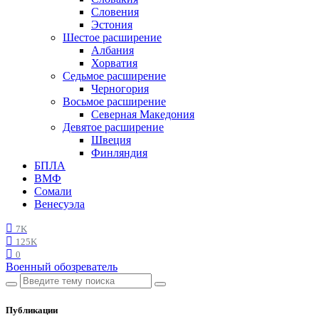
Словения
Эстония
Шестое расширение
Албания
Хорватия
Седьмое расширение
Черногория
Восьмое расширение
Северная Македония
Девятое расширение
Швеция
Финляндия
БПЛА
ВМФ
Сомали
Венесуэла
7K
125K
0
Военный обозреватель
Публикации