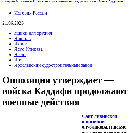
Северный Кавказ и Россия: история союзничества, развития и общего будущего
История России
21.06.2026
ящики для оружия
Яшвиль
Яхонт
Ясуо Итикава
Ясень
Ярс
Ярославский судостроительный завод
Оппозиция утверждает —
войска Каддафи продолжают
военные действия
Сайт ливийской
оппозиции
опубликовал письмо
«от очень надёжного