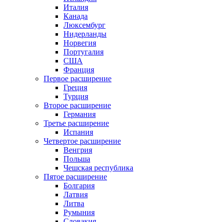
Италия
Канада
Люксембург
Нидерланды
Норвегия
Португалия
США
Франция
Первое расширение
Греция
Турция
Второе расширение
Германия
Третье расширение
Испания
Четвертое расширение
Венгрия
Польша
Чешская республика
Пятое расширение
Болгария
Латвия
Литва
Румыния
Словакия