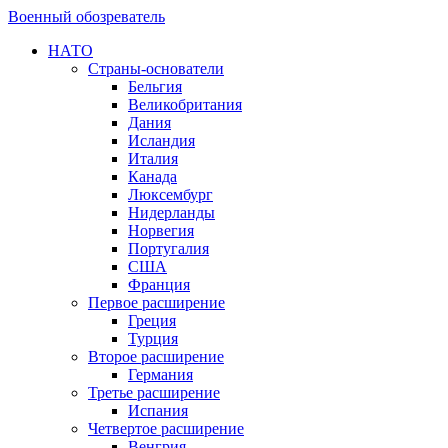
Военный обозреватель
НАТО
Страны-основатели
Бельгия
Великобритания
Дания
Исландия
Италия
Канада
Люксембург
Нидерланды
Норвегия
Португалия
США
Франция
Первое расширение
Греция
Турция
Второе расширение
Германия
Третье расширение
Испания
Четвертое расширение
Венгрия