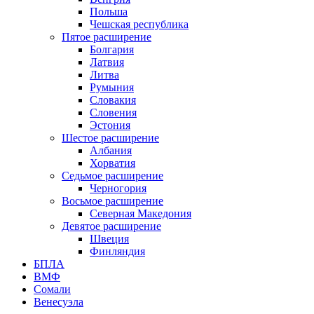
Польша
Чешская республика
Пятое расширение
Болгария
Латвия
Литва
Румыния
Словакия
Словения
Эстония
Шестое расширение
Албания
Хорватия
Седьмое расширение
Черногория
Восьмое расширение
Северная Македония
Девятое расширение
Швеция
Финляндия
БПЛА
ВМФ
Сомали
Венесуэла