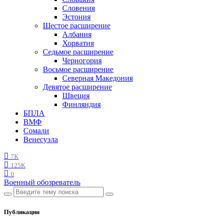
Словения
Эстония
Шестое расширение
Албания
Хорватия
Седьмое расширение
Черногория
Восьмое расширение
Северная Македония
Девятое расширение
Швеция
Финляндия
БПЛА
ВМФ
Сомали
Венесуэла
7K
125K
0
Военный обозреватель
Публикации