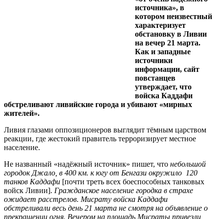
источника», в
котором неизвестный
характеризует
обстановку в Ливии
на вечер 21 марта.
Как и западные
источники
информации, сайт
повстанцев
утверждает, что
войска Каддафи
обстреливают ливийские города и убивают «мирных
жителей».
Ливия глазами оппозиционеров выглядит тёмным царством
реакции, где жестокий правитель терроризирует местное
население.
Не названный «надёжный источник» пишет, что
небольшой
городок Джало, в 400 км. к югу от Бенгази окружило 120
танков Каддафи
[почти треть всех боеспособных танковых
войск Ливии].
Гражданское население городка в страхе
ожидает расстрелов. Мисрату войска Каддафи
обстреливали весь день 21 марта не смотря на объявление о
прекращении огня. Вечером на площадь Мисраты привезли