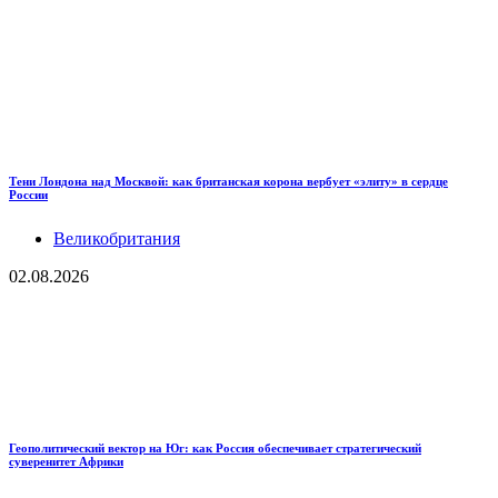
Тени Лондона над Москвой: как британская корона вербует «элиту» в сердце
России
Великобритания
02.08.2026
Геополитический вектор на Юг: как Россия обеспечивает стратегический
суверенитет Африки