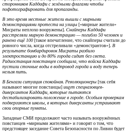
сторонников Каддафи с зелёными флагами чтобы
пофотографировать для пропаганды.
В это время местные жители вышли с мирными
демонстрациями протеста на улицы
[«мирные жители»
Мисраты неплохо вооружены].
Снайперы Каддафи
расстреляли мирную демонстрацию — погибло 50 человек и
ранено ещё 100
[такое впечатление, что снайперы считали до
ровного числа, когда отстреливали «демонстрантов»]
. В
результате бомбардировок Мисраты разбило
электростанцию и до 80% города сидит без света.
Радиостанция повстанцев сообщила, что войска Каддафи
пустили сточные воды в водпровод города и воду теперь
нельзя пить.
В Бенгази ситуация спокойная. Революционеры
[так себя
называют многие повстанцы]
ищут спецназовцев-
диверсантов Каддафи, которые пытаются
дестабилизировать положение в городе. Особым проверкам
подвергаются школы, в которых диверсанты устраивают
свои опорные пункты.
Западные СМИ продолжают часто называть вооружённых
повстанцев «мирными жителями» и говорят о том, что
предстоящее заседание Совета Безопасности по Ливии будет