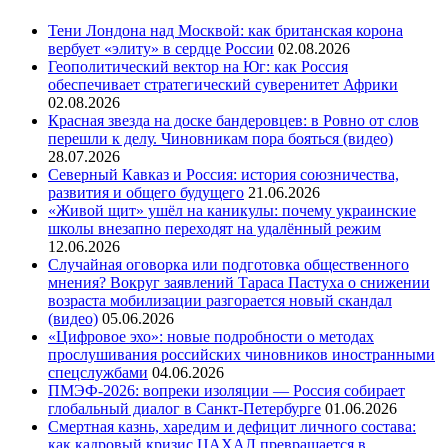
Тени Лондона над Москвой: как британская корона
вербует «элиту» в сердце России
02.08.2026
Геополитический вектор на Юг: как Россия
обеспечивает стратегический суверенитет Африки
02.08.2026
Красная звезда на доске бандеровцев: в Ровно от слов
перешли к делу. Чиновникам пора бояться (видео)
28.07.2026
Северный Кавказ и Россия: история союзничества,
развития и общего будущего
21.06.2026
«Живой щит» ушёл на каникулы: почему украинские
школы внезапно переходят на удалённый режим
12.06.2026
Случайная оговорка или подготовка общественного
мнения? Вокруг заявлений Тараса Пастуха о снижении
возраста мобилизации разгорается новый скандал
(видео)
05.06.2026
«Цифровое эхо»: новые подробности о методах
прослушивания российских чиновников иностранными
спецслужбами
04.06.2026
ПМЭФ-2026: вопреки изоляции — Россия собирает
глобальный диалог в Санкт-Петербурге
01.06.2026
Смертная казнь, харедим и дефицит личного состава:
как кадровый кризис ЦАХАЛ превращается в