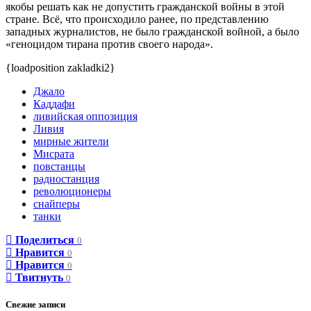
якобы решать как не допустить гражданской войны в этой
стране. Всё, что происходило ранее, по представлению
западных журналистов, не было гражданской войной, а было
«геноцидом тирана против своего народа».
{loadposition zakladki2}
Джало
Каддафи
ливийская оппозиция
Ливия
мирные жители
Мисрата
повстанцы
радиостанция
революционеры
снайперы
танки
Поделиться
0
Нравится
0
Нравится
0
Твитнуть
0
Свежие записи