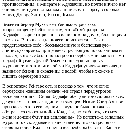
противостояния, в Мисрате и Адждабии, но почти ничего нет
о положении дел в западном ливийском нагорье, в городах
Налут, Джаду, Зинтан, Яфран, Калаа.
Беженец-бербер Мухаммед Уан якобы рассказал
корреспонденту Рейтерс о том, что «бомбардировки
Каддафи… ориентированы в основном на домах, больницах и
школах». В пропаганде ничего не меняется… Так и
представляешь себе «бессмысленную и беспощадную»
ливийскую армию, прицельно стреляющую по больницам и
школам, которые были понастроены берберам ненавистными
каддафийцами. Другой беженец поведал западным
журналистам о том, что войска Каддафи уничтожают овец и
заливают бензин в скважины с водой, чтобы их сжечь и
лишить береберов воды.
В репортаже Рейтерс есть и рассказ о том, что многие
берберские женщины бежали «из страха перед угрозой
изнасилования». «Силы Каддафи обещали изнасиловать всех
девушек» — поведал один из беженцев. Некий Саид Амрави
признался, что в его родном Налуте не было никакого
обстрела со стороны войск Каддафи, но «я боюсь, что моя
жена и дочери будут изнасилованы». Из репортажа западных
журалистов складывается впечатление, что обстрелов со
стороны войск Каддафи нет, а все берберы бегут на Запад из