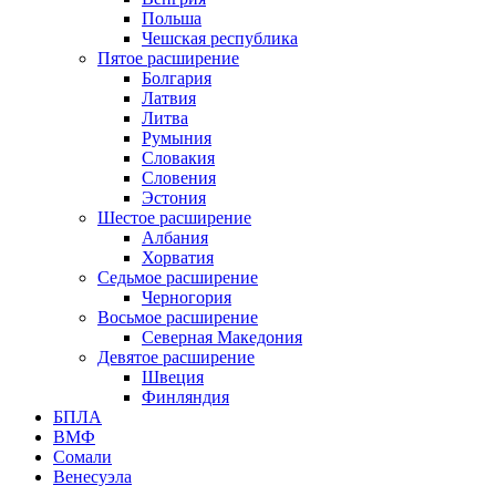
Польша
Чешская республика
Пятое расширение
Болгария
Латвия
Литва
Румыния
Словакия
Словения
Эстония
Шестое расширение
Албания
Хорватия
Седьмое расширение
Черногория
Восьмое расширение
Северная Македония
Девятое расширение
Швеция
Финляндия
БПЛА
ВМФ
Сомали
Венесуэла