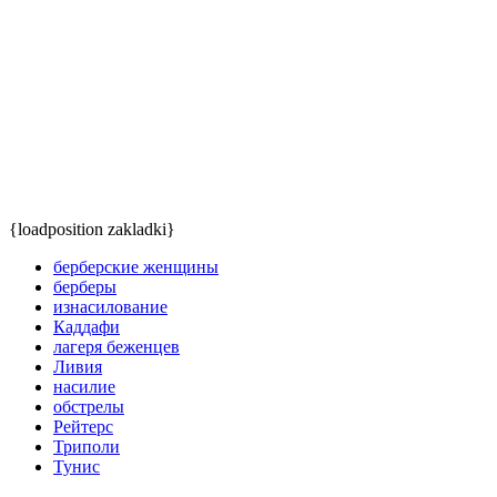
{loadposition zakladki}
берберские женщины
берберы
изнасилование
Каддафи
лагеря беженцев
Ливия
насилие
обстрелы
Рейтерс
Триполи
Тунис