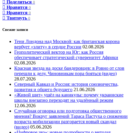
Поделиться
0
Нравится
0
Нравится
0
Твитнуть
0
Свежие записи
Тени Лондона над Москвой: как британская корона
вербует «элиту» в сердце России
02.08.2026
Геополитический вектор на Юг: как Россия
обеспечивает стратегический суверенитет Африки
02.08.2026
Красная звезда на доске бандеровцев: в Ровно от слов
перешли к делу. Чиновникам пора бояться (видео)
28.07.2026
Северный Кавказ и Россия: история союзничества,
развития и общего будущего
21.06.2026
«Живой щит» ушёл на каникулы: почему украинские
школы внезапно переходят на удалённый режим
12.06.2026
Случайная оговорка или подготовка общественного
мнения? Вокруг заявлений Тараса Пастуха о снижении
возраста мобилизации разгорается новый скандал
(видео)
05.06.2026
«Цифровое эхо»: новые подробности о методах