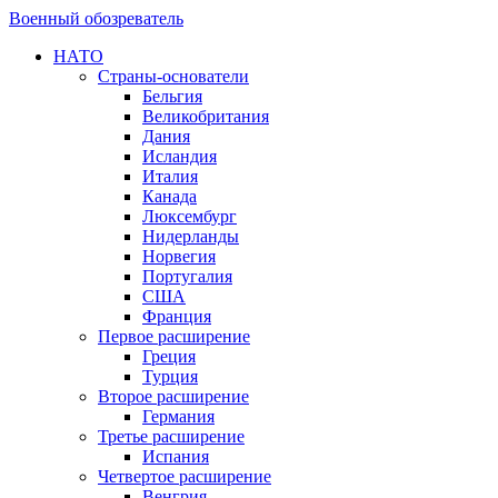
Военный обозреватель
НАТО
Страны-основатели
Бельгия
Великобритания
Дания
Исландия
Италия
Канада
Люксембург
Нидерланды
Норвегия
Португалия
США
Франция
Первое расширение
Греция
Турция
Второе расширение
Германия
Третье расширение
Испания
Четвертое расширение
Венгрия