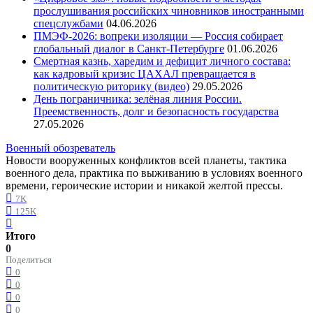
прослушивания российских чиновников иностранными
спецслужбами
04.06.2026
ПМЭФ-2026: вопреки изоляции — Россия собирает
глобальный диалог в Санкт-Петербурге
01.06.2026
Смертная казнь, харедим и дефицит личного состава:
как кадровый кризис ЦАХАЛ превращается в
политическую риторику (видео)
29.05.2026
День пограничника: зелёная линия России.
Преемственность, долг и безопасность государства
27.05.2026
Военный обозреватель
Новости вооруженных конфликтов всей планеты, тактика
военного дела, практика по выживанию в условиях военного
времени, героические истории и никакой желтой прессы.
7K
125K
Итого
0
Поделиться
0
0
0
0