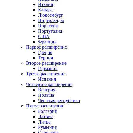
Италия
Канада
Люксембург
Нидерланды
Норвегия
Португалия
США
Франция
Первое расширение
Греция
Турция
Второе расширение
Германия
Третье расширение
Испания
Четвертое расширение
Венгрия
Польша
Чешская республика
Пятое расширение
Болгария
Латвия
Литва
Румыния
Словакия