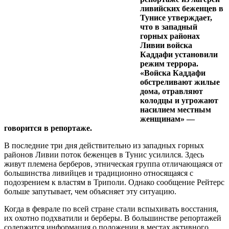
ливийских беженцев в
Тунисе утверждает,
что в западный
горных районах
Ливии войска
Каддафи установили
режим террора.
«Войска Каддафи
обстреливают жилые
дома, отравляют
колодцы и угрожают
насилием местным
женщинам» —
говорится в репортаже.
В последние три дня действительно из западных горных
районов Ливии поток беженцев в Тунис усилился. Здесь
живут племена берберов, этническая группа отличающаяся от
большинства ливийцев и традиционно относящаяся с
подозрением к властям в Триполи. Однако сообщение Рейтерс
больше запутывает, чем объясняет эту ситуацию.
Когда в феврале по всей стране стали вспыхивать восстания,
их охотно подхватили и берберы. В большинстве репортажей
содержится информация о положении в местах активного