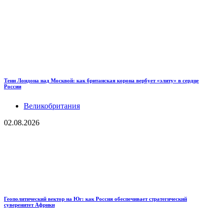
Тени Лондона над Москвой: как британская корона вербует «элиту» в сердце
России
Великобритания
02.08.2026
Геополитический вектор на Юг: как Россия обеспечивает стратегический
суверенитет Африки