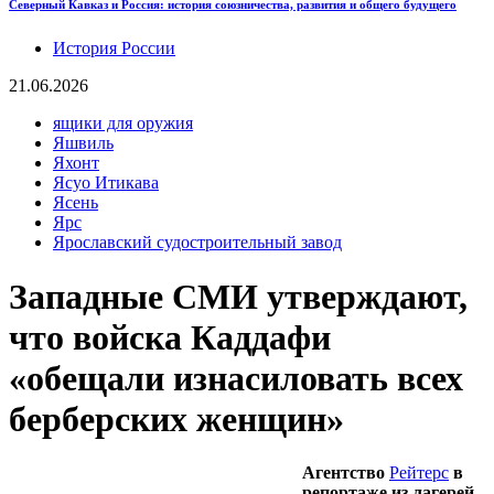
Северный Кавказ и Россия: история союзничества, развития и общего будущего
История России
21.06.2026
ящики для оружия
Яшвиль
Яхонт
Ясуо Итикава
Ясень
Ярс
Ярославский судостроительный завод
Западные СМИ утверждают,
что войска Каддафи
«обещали изнасиловать всех
берберских женщин»
Агентство
Рейтерс
в
репортаже из лагерей