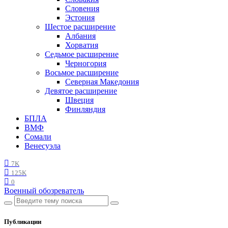
Словения
Эстония
Шестое расширение
Албания
Хорватия
Седьмое расширение
Черногория
Восьмое расширение
Северная Македония
Девятое расширение
Швеция
Финляндия
БПЛА
ВМФ
Сомали
Венесуэла
7K
125K
0
Военный обозреватель
Публикации