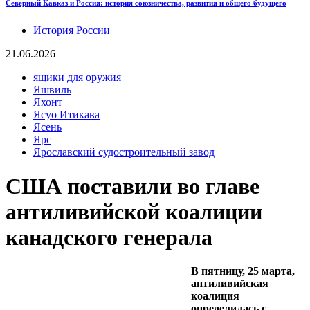
Северный Кавказ и Россия: история союзничества, развития и общего будущего
История России
21.06.2026
ящики для оружия
Яшвиль
Яхонт
Ясуо Итикава
Ясень
Ярс
Ярославский судостроительный завод
США поставили во главе
антиливийской коалиции
канадского генерала
В пятницу, 25 марта,
антиливийская
коалиция
определилась с