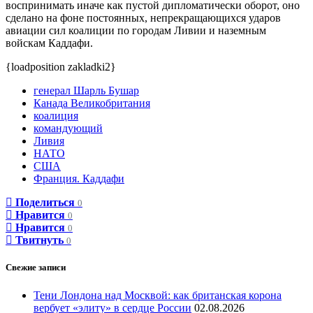
воспринимать иначе как пустой дипломатически оборот, оно
сделано на фоне постоянных, непрекращающихся ударов
авиации сил коалиции по городам Ливии и наземным
войскам Каддафи.
{loadposition zakladki2}
генерал Шарль Бушар
Канада Великобритания
коалиция
командующий
Ливия
НАТО
США
Франция. Каддафи
Поделиться
0
Нравится
0
Нравится
0
Твитнуть
0
Свежие записи
Тени Лондона над Москвой: как британская корона
вербует «элиту» в сердце России
02.08.2026