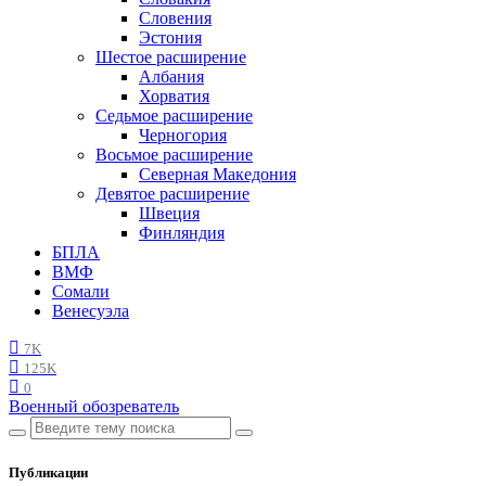
Словения
Эстония
Шестое расширение
Албания
Хорватия
Седьмое расширение
Черногория
Восьмое расширение
Северная Македония
Девятое расширение
Швеция
Финляндия
БПЛА
ВМФ
Сомали
Венесуэла
7K
125K
0
Военный обозреватель
Публикации