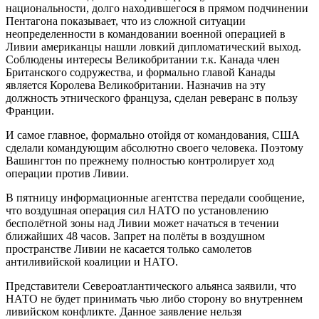
национальности, долго находившегося в прямом подчинении
Пентагона показывает, что из сложной ситуации
неопределенности в командовании военной операцией в
Ливии американцы нашли ловкий дипломатический выход.
Соблюдены интересы Великобритании т.к. Канада член
Британского содружества, и формально главой Канады
является Королева Великобритании. Назначив на эту
должность этнического француза, сделан реверанс в пользу
Франции.
И самое главное, формально отойдя от командования, США
сделали командующим абсолютно своего человека. Поэтому
Вашингтон по прежнему полностью контролирует ход
операции против Ливии.
В пятницу информационные агентства передали сообщение,
что воздушная операция сил НАТО по установлению
бесполётной зоны над Ливии может начаться в течении
ближайших 48 часов. Запрет на полёты в воздушном
пространстве Ливии не касается только самолетов
антиливийской коалиции и НАТО.
Представители Североатлантического альянса заявили, что
НАТО не будет принимать чью либо сторону во внутреннем
ливийском конфликте. Данное заявление нельзя