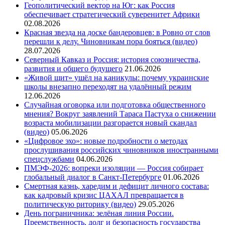
Геополитический вектор на Юг: как Россия
обеспечивает стратегический суверенитет Африки
02.08.2026
Красная звезда на доске бандеровцев: в Ровно от слов
перешли к делу. Чиновникам пора бояться (видео)
28.07.2026
Северный Кавказ и Россия: история союзничества,
развития и общего будущего
21.06.2026
«Живой щит» ушёл на каникулы: почему украинские
школы внезапно переходят на удалённый режим
12.06.2026
Случайная оговорка или подготовка общественного
мнения? Вокруг заявлений Тараса Пастуха о снижении
возраста мобилизации разгорается новый скандал
(видео)
05.06.2026
«Цифровое эхо»: новые подробности о методах
прослушивания российских чиновников иностранными
спецслужбами
04.06.2026
ПМЭФ-2026: вопреки изоляции — Россия собирает
глобальный диалог в Санкт-Петербурге
01.06.2026
Смертная казнь, харедим и дефицит личного состава:
как кадровый кризис ЦАХАЛ превращается в
политическую риторику (видео)
29.05.2026
День пограничника: зелёная линия России.
Преемственность, долг и безопасность государства