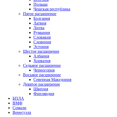
Польша
Чешская республика
Пятое расширение
Болгария
Латвия
Литва
Румыния
Словакия
Словения
Эстония
Шестое расширение
Албания
Хорватия
Седьмое расширение
Черногория
Восьмое расширение
Северная Македония
Девятое расширение
Швеция
Финляндия
БПЛА
ВМФ
Сомали
Венесуэла