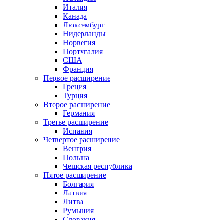
Италия
Канада
Люксембург
Нидерланды
Норвегия
Португалия
США
Франция
Первое расширение
Греция
Турция
Второе расширение
Германия
Третье расширение
Испания
Четвертое расширение
Венгрия
Польша
Чешская республика
Пятое расширение
Болгария
Латвия
Литва
Румыния
Словакия