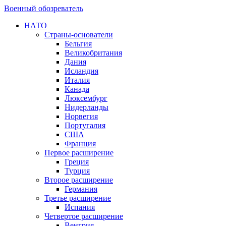
Военный обозреватель
НАТО
Страны-основатели
Бельгия
Великобритания
Дания
Исландия
Италия
Канада
Люксембург
Нидерланды
Норвегия
Португалия
США
Франция
Первое расширение
Греция
Турция
Второе расширение
Германия
Третье расширение
Испания
Четвертое расширение
Венгрия