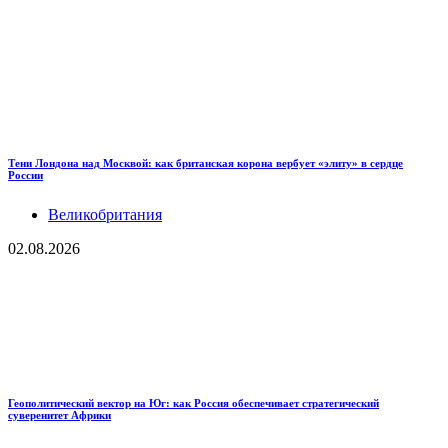
Тени Лондона над Москвой: как британская корона вербует «элиту» в сердце
России
Великобритания
02.08.2026
Геополитический вектор на Юг: как Россия обеспечивает стратегический
суверенитет Африки