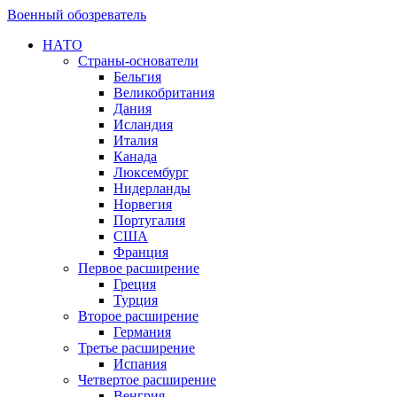
Военный обозреватель
НАТО
Страны-основатели
Бельгия
Великобритания
Дания
Исландия
Италия
Канада
Люксембург
Нидерланды
Норвегия
Португалия
США
Франция
Первое расширение
Греция
Турция
Второе расширение
Германия
Третье расширение
Испания
Четвертое расширение
Венгрия