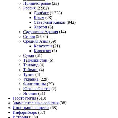
Приднестровье
(23)
Россия
(2 982)
Донбасс
(1 328)
Крым
(28)
Северный Кавказ
(942)
Херсон
(6)
Саудовская Аравия
(14)
Сирия
(5 975)
Средняя Азия
(59)
Казахстан
(21)
Киргизия
(3)
Судан
(61)
Таджикистан
(6)
Таиланд
(4)
Тайвань
(4)
Тунис
(4)
Украина
(229)
Филиппины
(29)
Южная Осетия
(2)
Япония
(21)
Геостратегия
(613)
Знаменательные события
(38)
Иностранная пресса
(68)
Информбюро
(57)
История
(539)