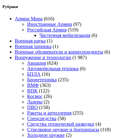
Рубрики
Армии Мира
(616)
Иностранные Армии
(97)
Российская Армия
(519)
Частичная мобилизация
(6)
Военная наука
(1)
Военная хроника
(1)
Военные обозреватели и корреспонденты
(6)
Вооружение и технологии
(1 987)
Авиация
(624)
Автомобильная техника
(6)
БПЛА
(16)
Бронетехника
(235)
ВМФ
(363)
ВПК
(122)
Космос
(26)
Лазеры
(2)
ПВО
(158)
Ракеты и артиллерия
(255)
Спецсредства
(58)
Средства технической разведки
(4)
Стрелковое оружие и боеприпасы
(118)
Холодное оружие
(2)