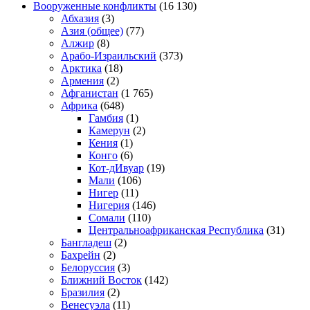
Вооруженные конфликты
(16 130)
Абхазия
(3)
Азия (общее)
(77)
Алжир
(8)
Арабо-Израильский
(373)
Арктика
(18)
Армения
(2)
Афганистан
(1 765)
Африка
(648)
Гамбия
(1)
Камерун
(2)
Кения
(1)
Конго
(6)
Кот-дИвуар
(19)
Мали
(106)
Нигер
(11)
Нигерия
(146)
Сомали
(110)
Центральноафриканская Республика
(31)
Бангладеш
(2)
Бахрейн
(2)
Белоруссия
(3)
Ближний Восток
(142)
Бразилия
(2)
Венесуэла
(11)