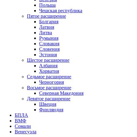
Польша
Чешская республика
Пятое расширение
Болгария
Латвия
Литва
Румыния
Словакия
Словения
Эстония
Шестое расширение
Албания
Хорватия
Седьмое расширение
Черногория
Восьмое расширение
Северная Македония
Девятое расширение
Швеция
Финляндия
БПЛА
ВМФ
Сомали
Венесуэла