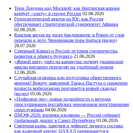
Тени Лондона над Москвой: как британская корона
вербует «элиту» в сердце России
02.08.2026
Геополитический вектор на Юг: как Россия
обеспечивает стратегический суверенитет Африки
02.08.2026
Красная звезда на доске бандеровцев: в Ровно от слов
перешли к делу. Чиновникам пора бояться (видео)
28.07.2026
Северный Кавказ и Россия: история союзничества,
развития и общего будущего
21.06.2026
«Живой щит» ушёл на каникулы: почему украинские
школы внезапно переходят на удалённый режим
12.06.2026
Случайная оговорка или подготовка общественного
мнения? Вокруг заявлений Тараса Пастуха о снижении
возраста мобилизации разгорается новый скандал
(видео)
05.06.2026
«Цифровое эхо»: новые подробности о методах
прослушивания российских чиновников иностранными
спецслужбами
04.06.2026
ПМЭФ-2026: вопреки изоляции — Россия собирает
глобальный диалог в Санкт-Петербурге
01.06.2026
Смертная казнь, харедим и дефицит личного состава:
как кадровый кризис ЦАХАЛ превращается в