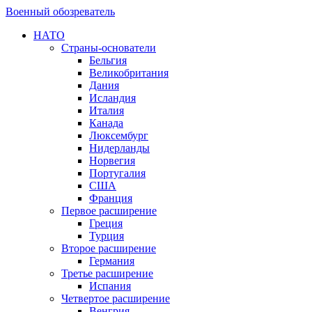
Военный обозреватель
НАТО
Страны-основатели
Бельгия
Великобритания
Дания
Исландия
Италия
Канада
Люксембург
Нидерланды
Норвегия
Португалия
США
Франция
Первое расширение
Греция
Турция
Второе расширение
Германия
Третье расширение
Испания
Четвертое расширение
Венгрия