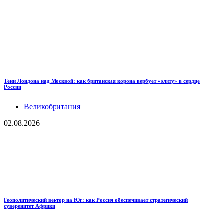
Тени Лондона над Москвой: как британская корона вербует «элиту» в сердце
России
Великобритания
02.08.2026
Геополитический вектор на Юг: как Россия обеспечивает стратегический
суверенитет Африки