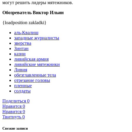
могут решить лидеры мятежников.
Обозреватель Виктор Ильин
{loadposition zakladki}
аль-Квалиш
западные журналисты
зверства
Зинтан
казни
ливийская армия
ливийские мятежники
Ливия
обезглавленные тела
отрезание головы
пленные
солдаты
Поделиться
0
Нравится
0
Нравится
0
Твитнуть
0
Свежие записи