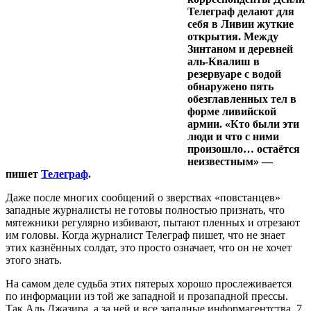
Телеграф делают для
себя в Ливии жуткие
открытия. Между
Зинтаном и деревней
аль-Квалиш в
резервуаре с водой
обнаружено пять
обезглавленных тел в
форме ливийской
армии. «Кто были эти
люди и что с ними
произошло… остаётся
неизвестным» —
пишет
Телеграф
.
Даже после многих сообщений о зверствах «повстанцев»
западные журналисты не готовы полностью признать, что
мятежники регулярно избивают, пытают пленных и отрезают
им головы. Когда журналист Телеграф пишет, что не знает
этих казнённых солдат, это просто означает, что он не хочет
этого знать.
На самом деле судьба этих пятерых хорошо прослеживается
по информации из той же западной и прозападной прессы.
Так Аль Джазира, а за ней и все западные информагентства, 7