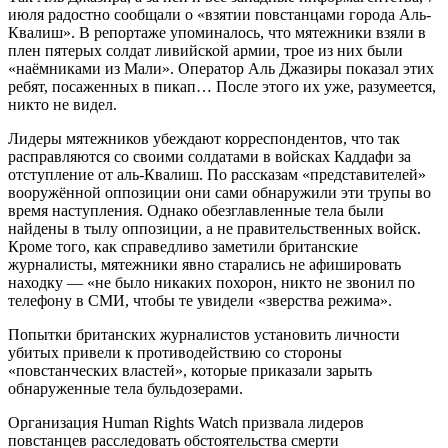
июля радостно сообщали о «взятии повстанцами города Аль-
Квалиш». В репортаже упоминалось, что мятежники взяли в
плен пятерых солдат ливийской армии, трое из них были
«наёмниками из Мали». Оператор Аль Джазиры показал этих
ребят, посаженных в пикап… После этого их уже, разумеется,
никто не видел.
Лидеры мятежников убеждают корреспондентов, что так
расправляются со своими солдатами в войсках Каддафи за
отступление от аль-Квалиш. По рассказам «представителей»
вооружённой оппозиции они сами обнаружили эти трупы во
время наступления. Однако обезглавленные тела были
найдены в тылу оппозиции, а не правительственных войск.
Кроме того, как справедливо заметили британские
журналисты, мятежники явно старались не афишировать
находку — «не было никаких похорон, никто не звонил по
телефону в СМИ, чтобы те увидели «зверства режима».
Попытки британских журналистов установить личности
убитых привели к противодействию со стороны
«повстанческих властей», которые приказали зарыть
обнаруженные тела бульдозерами.
Организация Human Rights Watch призвала лидеров
повстанцев расследовать обстоятельства смерти