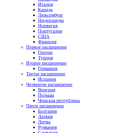
Италия
Канада
Люксембург
Нидерланды
Норвегия
Португалия
США
Франция
Первое расширение
Греция
Турция
Второе расширение
Германия
Третье расширение
Испания
Четвертое расширение
Венгрия
Польша
Чешская республика
Пятое расширение
Болгария
Латвия
Литва
Румыния
Словакия