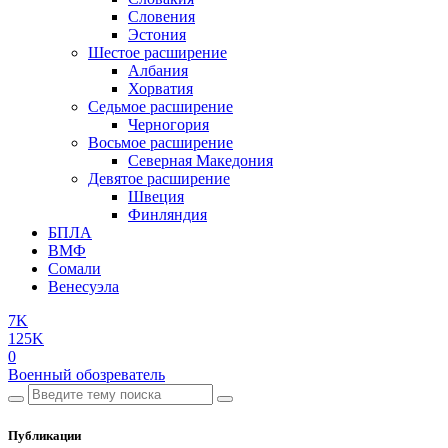
Словения
Эстония
Шестое расширение
Албания
Хорватия
Седьмое расширение
Черногория
Восьмое расширение
Северная Македония
Девятое расширение
Швеция
Финляндия
БПЛА
ВМФ
Сомали
Венесуэла
7K
125K
0
Военный обозреватель
Публикации