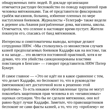
обнаруженных пяти людей. В докладе организации
отмечается растущее беспокойство по поводу нарушений прав
человека мятежниками. Так её представители фиксировали
грабёж магазинов, больниц, избиение пленных по мере
наступления боевиков. Журналисты «Телеграф» также видели
в деревне аль-Авания разграбленные дома, магазины, школы.
Отмечается, что селение в настоящее время пустует. Жители
покинули его, спасаясь от банд мятежников.
Интересны и симптоматичны выводы, которые делают
сотрудники HRW. «Мы столкнулись со множеством случаев
казней предполагаемых боевиков Каддафи как на востоке, так
и на западе… это является постоянной практикой, хотя я не
думаю, что эти убийства санкционированы властями
повстанцев в Бенгази» — говорит представитель HRW Питер
Букерт.
И самое главное — «Это не идёт ни в какое сравнение с тем,
что делает Каддафи, но беспокоит то, что в руководстве
(мятежников) нет достаточной воли к решению этой
проблемы». То есть никакие обезглавленные трупы не могут
поколебать защитников прав человека в их «независимых»
оценках ситуации. Что бы не сделали мятежники, они всё
равно будут лучше Каддафи. Заметьте, что правозащитников
беспокоят не сами факты казней, а то, что эту «проблему» не