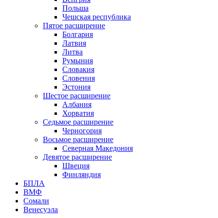
Польша
Чешская республика
Пятое расширение
Болгария
Латвия
Литва
Румыния
Словакия
Словения
Эстония
Шестое расширение
Албания
Хорватия
Седьмое расширение
Черногория
Восьмое расширение
Северная Македония
Девятое расширение
Швеция
Финляндия
БПЛА
ВМФ
Сомали
Венесуэла