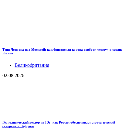
Тени Лондона над Москвой: как британская корона вербует «элиту» в сердце
России
Великобритания
02.08.2026
Геополитический вектор на Юг: как Россия обеспечивает стратегический
суверенитет Африки