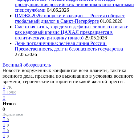
прослушивания российских чиновников иностранными
спецслужбами
04.06.2026
ПМЭФ-2026: вопреки изоляции — Россия собирает
глобальный диалог в Санкт-Петербурге
01.06.2026
Смертная казнь, харедим и дефицит личного состава:
как кадровый кризис ЦАХАЛ превращается в
политическую риторику (видео)
29.05.2026
День пограничника: зелёная линия России.
Преемственность, долг и безопасность государства
27.05.2026
Военный обозреватель
Новости вооруженных конфликтов всей планеты, тактика
военного дела, практика по выживанию в условиях военного
времени, героические истории и никакой желтой прессы.
7K
125K
Итого
0
Поделиться
0
0
0
0