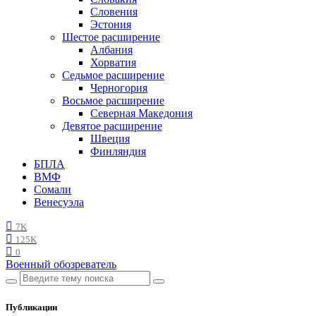
Словения
Эстония
Шестое расширение
Албания
Хорватия
Седьмое расширение
Черногория
Восьмое расширение
Северная Македония
Девятое расширение
Швеция
Финляндия
БПЛА
ВМФ
Сомали
Венесуэла
7K
125K
0
Военный обозреватель
Публикации