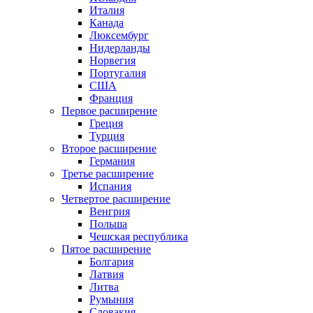
Италия
Канада
Люксембург
Нидерланды
Норвегия
Португалия
США
Франция
Первое расширение
Греция
Турция
Второе расширение
Германия
Третье расширение
Испания
Четвертое расширение
Венгрия
Польша
Чешская республика
Пятое расширение
Болгария
Латвия
Литва
Румыния
Словакия