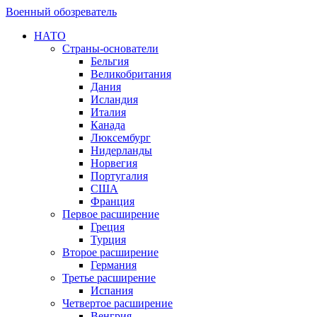
Военный обозреватель
НАТО
Страны-основатели
Бельгия
Великобритания
Дания
Исландия
Италия
Канада
Люксембург
Нидерланды
Норвегия
Португалия
США
Франция
Первое расширение
Греция
Турция
Второе расширение
Германия
Третье расширение
Испания
Четвертое расширение
Венгрия