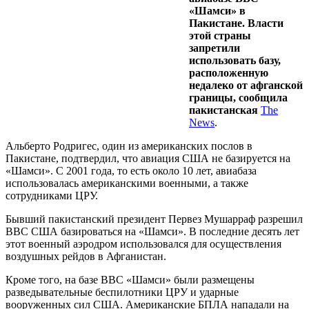
«Шамси» в
Пакистане. Власти
этой страны
запретили
использовать базу,
расположенную
недалеко от афганской
границы, сообщила
пакистанская
The
News
.
Альберто Родригес, один из американских послов в
Пакистане, подтвердил, что авиация США не базируется на
«Шамси». С 2001 года, то есть около 10 лет, авиабаза
использовалась американскими военными, а также
сотрудниками ЦРУ.
Бывший пакистанский президент Первез Мушарраф разрешил
ВВС США базироваться на «Шамси». В последние десять лет
этот военный аэродром использовался для осуществления
воздушных рейдов в Афганистан.
Кроме того, на базе ВВС «Шамси» были размещены
разведывательные беспилотники ЦРУ и ударные
вооруженных сил США. Американские БПЛА нападали на