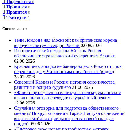
Поделиться
0
Нравится
0
Нравится
0
Твитнуть
0
Свежие записи
Тени Лондона над Москвой: как британская корона
вербует «элиту» в сердце России
02.08.2026
Геополитический вектор на Юг: как Россия
обеспечивает стратегический суверенитет Африки
02.08.2026
Красная звезда на доске бандеровцев: в Ровно от слов
перешли к делу. Чиновникам пора бояться (видео)
28.07.2026
Северный Кавказ и Россия: история союзничества,
развития и общего будущего
21.06.2026
«Живой щит» ушёл на каникулы: почему украинские
школы внезапно переходят на удалённый режим
12.06.2026
Случайная оговорка или подготовка общественного
мнения? Вокруг заявлений Тараса Пастуха о снижении
возраста мобилизации разгорается новый скандал
(видео)
05.06.2026
«Цифровое эхо»: новые подробности о методах