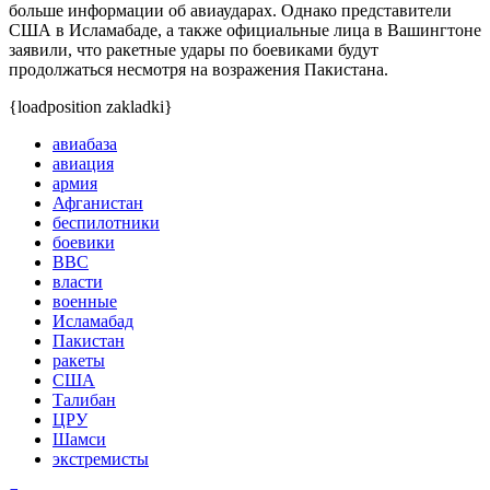
больше информации об авиаударах. Однако представители
США в Исламабаде, а также официальные лица в Вашингтоне
заявили, что ракетные удары по боевиками будут
продолжаться несмотря на возражения Пакистана.
{loadposition zakladki}
авиабаза
авиация
армия
Афганистан
беспилотники
боевики
ВВС
власти
военные
Исламабад
Пакистан
ракеты
США
Талибан
ЦРУ
Шамси
экстремисты