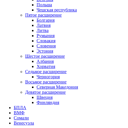
Польша
Чешская республика
Пятое расширение
Болгария
Латвия
Литва
Румыния
Словакия
Словения
Эстония
Шестое расширение
Албания
Хорватия
Седьмое расширение
Черногория
Восьмое расширение
Северная Македония
Девятое расширение
Швеция
Финляндия
БПЛА
ВМФ
Сомали
Венесуэла