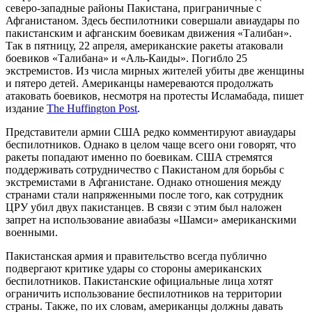
северо-западные районы Пакистана, приграничные с
Афганистаном. Здесь беспилотники совершали авиаудары по
пакистанским и афганским боевикам движения «Талибан».
Так в пятницу, 22 апреля, американские ракеты атаковали
боевиков «Талибана» и «Аль-Каиды». Погибло 25
экстремистов. Из числа мирных жителей убиты две женщины
и пятеро детей. Американцы намереваются продолжать
атаковать боевиков, несмотря на протесты Исламабада, пишет
издание
The Huffington Post
.
Представители армии США редко комментируют авиаудары
беспилотников. Однако в целом чаще всего они говорят, что
ракеты попадают именно по боевикам. США стремятся
поддерживать сотрудничество с Пакистаном для борьбы с
экстремистами в Афганистане. Однако отношения между
странами стали напряженными после того, как сотрудник
ЦРУ убил двух пакистанцев. В связи с этим был наложен
запрет на использование авиабазы «Шамси» американскими
военными.
Пакистанская армия и правительство всегда публично
подвергают критике удары со стороны американских
беспилотников. Пакистанские официальные лица хотят
ограничить использование беспилотников на территории
страны. Также, по их словам, американцы должны давать