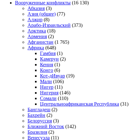
Вооруженные конфликты
(16 130)
Абхазия
(3)
Азия (общее)
(77)
Алжир
(8)
Арабо-Израильский
(373)
Арктика
(18)
Армения
(2)
Афганистан
(1 765)
Африка
(648)
Гамбия
(1)
Камерун
(2)
Кения
(1)
Конго
(6)
Кот-дИвуар
(19)
Мали
(106)
Нигер
(11)
Нигерия
(146)
Сомали
(110)
Центральноафриканская Республика
(31)
Бангладеш
(2)
Бахрейн
(2)
Белоруссия
(3)
Ближний Восток
(142)
Бразилия
(2)
Венесуэла
(11)