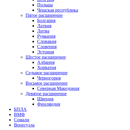
Польша
Чешская республика
Пятое расширение
Болгария
Латвия
Литва
Румыния
Словакия
Словения
Эстония
Шестое расширение
Албания
Хорватия
Седьмое расширение
Черногория
Восьмое расширение
Северная Македония
Девятое расширение
Швеция
Финляндия
БПЛА
ВМФ
Сомали
Венесуэла