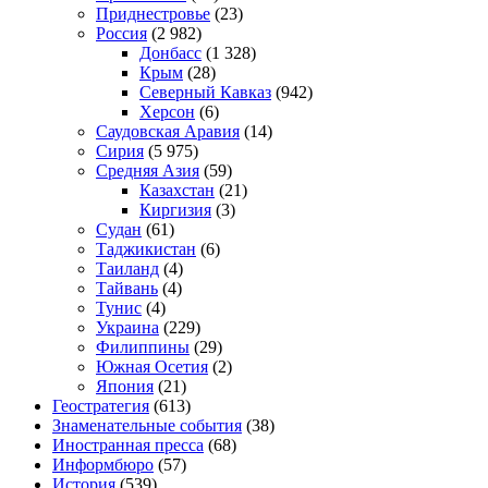
Приднестровье
(23)
Россия
(2 982)
Донбасс
(1 328)
Крым
(28)
Северный Кавказ
(942)
Херсон
(6)
Саудовская Аравия
(14)
Сирия
(5 975)
Средняя Азия
(59)
Казахстан
(21)
Киргизия
(3)
Судан
(61)
Таджикистан
(6)
Таиланд
(4)
Тайвань
(4)
Тунис
(4)
Украина
(229)
Филиппины
(29)
Южная Осетия
(2)
Япония
(21)
Геостратегия
(613)
Знаменательные события
(38)
Иностранная пресса
(68)
Информбюро
(57)
История
(539)