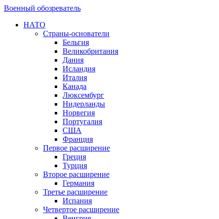
Военный обозреватель
НАТО
Страны-основатели
Бельгия
Великобритания
Дания
Исландия
Италия
Канада
Люксембург
Нидерланды
Норвегия
Португалия
США
Франция
Первое расширение
Греция
Турция
Второе расширение
Германия
Третье расширение
Испания
Четвертое расширение
Венгрия