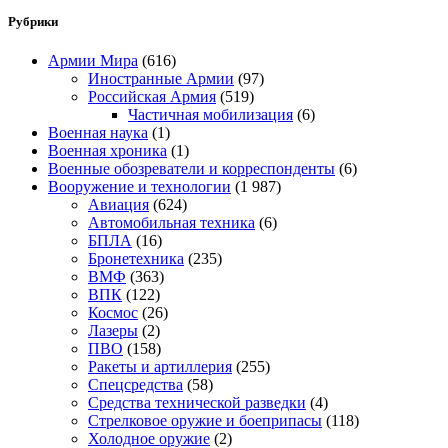
Рубрики
Армии Мира
(616)
Иностранные Армии
(97)
Российская Армия
(519)
Частичная мобилизация
(6)
Военная наука
(1)
Военная хроника
(1)
Военные обозреватели и корреспонденты
(6)
Вооружение и технологии
(1 987)
Авиация
(624)
Автомобильная техника
(6)
БПЛА
(16)
Бронетехника
(235)
ВМФ
(363)
ВПК
(122)
Космос
(26)
Лазеры
(2)
ПВО
(158)
Ракеты и артиллерия
(255)
Спецсредства
(58)
Средства технической разведки
(4)
Стрелковое оружие и боеприпасы
(118)
Холодное оружие
(2)