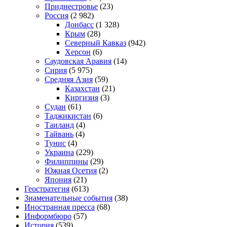
Приднестровье
(23)
Россия
(2 982)
Донбасс
(1 328)
Крым
(28)
Северный Кавказ
(942)
Херсон
(6)
Саудовская Аравия
(14)
Сирия
(5 975)
Средняя Азия
(59)
Казахстан
(21)
Киргизия
(3)
Судан
(61)
Таджикистан
(6)
Таиланд
(4)
Тайвань
(4)
Тунис
(4)
Украина
(229)
Филиппины
(29)
Южная Осетия
(2)
Япония
(21)
Геостратегия
(613)
Знаменательные события
(38)
Иностранная пресса
(68)
Информбюро
(57)
История
(539)