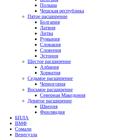
Польша
Чешская республика
Пятое расширение
Болгария
Латвия
Литва
Румыния
Словакия
Словения
Эстония
Шестое расширение
Албания
Хорватия
Седьмое расширение
Черногория
Восьмое расширение
Северная Македония
Девятое расширение
Швеция
Финляндия
БПЛА
ВМФ
Сомали
Венесуэла