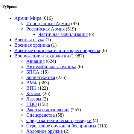
Рубрики
Армии Мира
(616)
Иностранные Армии
(97)
Российская Армия
(519)
Частичная мобилизация
(6)
Военная наука
(1)
Военная хроника
(1)
Военные обозреватели и корреспонденты
(6)
Вооружение и технологии
(1 987)
Авиация
(624)
Автомобильная техника
(6)
БПЛА
(16)
Бронетехника
(235)
ВМФ
(363)
ВПК
(122)
Космос
(26)
Лазеры
(2)
ПВО
(158)
Ракеты и артиллерия
(255)
Спецсредства
(58)
Средства технической разведки
(4)
Стрелковое оружие и боеприпасы
(118)
Холодное оружие
(2)