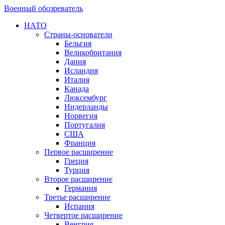
Военный обозреватель
НАТО
Страны-основатели
Бельгия
Великобритания
Дания
Исландия
Италия
Канада
Люксембург
Нидерланды
Норвегия
Португалия
США
Франция
Первое расширение
Греция
Турция
Второе расширение
Германия
Третье расширение
Испания
Четвертое расширение
Венгрия