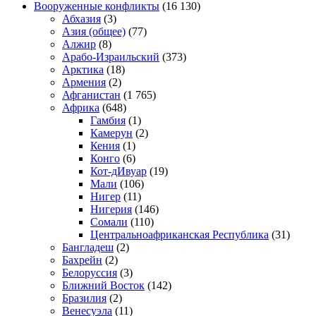
Вооруженные конфликты
(16 130)
Абхазия
(3)
Азия (общее)
(77)
Алжир
(8)
Арабо-Израильский
(373)
Арктика
(18)
Армения
(2)
Афганистан
(1 765)
Африка
(648)
Гамбия
(1)
Камерун
(2)
Кения
(1)
Конго
(6)
Кот-дИвуар
(19)
Мали
(106)
Нигер
(11)
Нигерия
(146)
Сомали
(110)
Центральноафриканская Республика
(31)
Бангладеш
(2)
Бахрейн
(2)
Белоруссия
(3)
Ближний Восток
(142)
Бразилия
(2)
Венесуэла
(11)