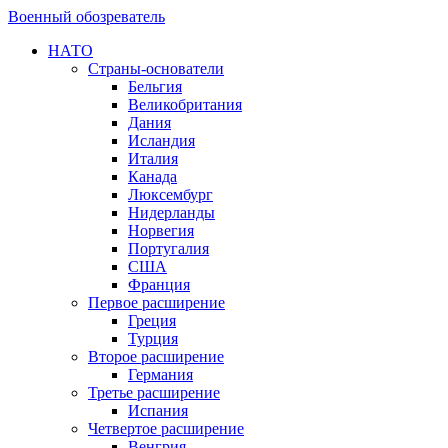
Военный обозреватель
НАТО
Страны-основатели
Бельгия
Великобритания
Дания
Исландия
Италия
Канада
Люксембург
Нидерланды
Норвегия
Португалия
США
Франция
Первое расширение
Греция
Турция
Второе расширение
Германия
Третье расширение
Испания
Четвертое расширение
Венгрия