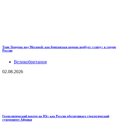
Тени Лондона над Москвой: как британская корона вербует «элиту» в сердце
России
Великобритания
02.08.2026
Геополитический вектор на Юг: как Россия обеспечивает стратегический
суверенитет Африки