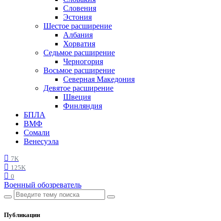
Словения
Эстония
Шестое расширение
Албания
Хорватия
Седьмое расширение
Черногория
Восьмое расширение
Северная Македония
Девятое расширение
Швеция
Финляндия
БПЛА
ВМФ
Сомали
Венесуэла
7K
125K
0
Военный обозреватель
Публикации