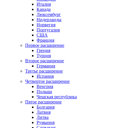
Италия
Канада
Люксембург
Нидерланды
Норвегия
Португалия
США
Франция
Первое расширение
Греция
Турция
Второе расширение
Германия
Третье расширение
Испания
Четвертое расширение
Венгрия
Польша
Чешская республика
Пятое расширение
Болгария
Латвия
Литва
Румыния
Словакия