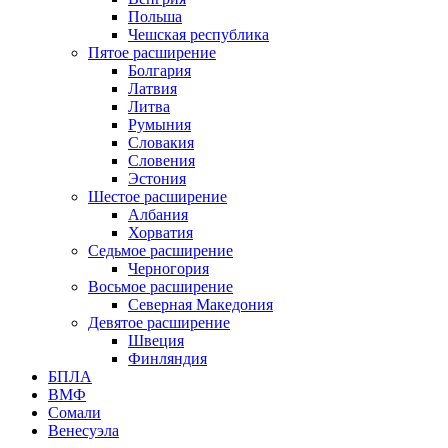
Польша
Чешская республика
Пятое расширение
Болгария
Латвия
Литва
Румыния
Словакия
Словения
Эстония
Шестое расширение
Албания
Хорватия
Седьмое расширение
Черногория
Восьмое расширение
Северная Македония
Девятое расширение
Швеция
Финляндия
БПЛА
ВМФ
Сомали
Венесуэла