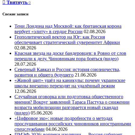
Твитнуть
0
Свежие записи
Тени Лондона над Москвой: как британская корона
вербует «элиту» в сердце России
02.08.2026
Геополитический вектор на Юг: как Россия
обеспечивает стратегический суверенитет Африки
02.08.2026
Красная звезда на доске бандеровцев: в Ровно от слов
перешли к делу. Чиновникам пора бояться (видео)
28.07.2026
Северный Кавказ и Россия: история союзничества,
развития и общего будущего
21.06.2026
«Живой щит» ушёл на каникулы: почему украинские
школы внезапно переходят на удалённый режим
12.06.2026
Случайная оговорка или подготовка общественного
мнения? Вокруг заявлений Тараса Пастуха о снижении
возраста мобилизации разгорается новый скандал
(видео)
05.06.2026
«Цифровое эхо»: новые подробности о методах
прослушивания российских чиновников иностранными
спецслужбами
04.06.2026
ПМЭФ-2026: вопреки изоляции — Россия собирает