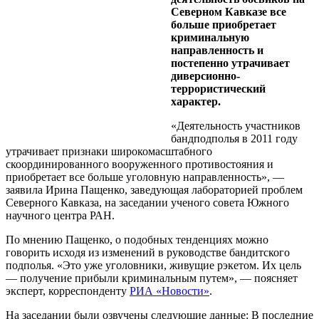
Северном Кавказе все
больше приобретает
криминальную
направленность и
постепенно утрачивает
диверсионно-
террористический
характер.
«Деятельность участников
бандподполья в 2011 году
утрачивает признаки широкомасштабного
скоординированного вооруженного противостояния и
приобретает все больше уголовную направленность», —
заявила Ирина Пащенко, заведующая лабораторией проблем
Северного Кавказа, на заседании ученого совета Южного
научного центра РАН.
По мнению Пащенко, о подобных тенденциях можно
говорить исходя из изменений в руководстве бандитского
подполья. «Это уже уголовники, живущие рэкетом. Их цель
— получение прибыли криминальным путем», — поясняет
эксперт, корреспонденту
РИА «Новости»
.
На заседании были озвучены следующие данные: В последние