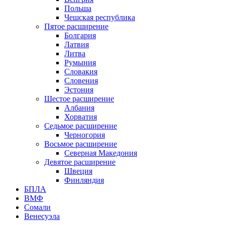
Польша
Чешская республика
Пятое расширение
Болгария
Латвия
Литва
Румыния
Словакия
Словения
Эстония
Шестое расширение
Албания
Хорватия
Седьмое расширение
Черногория
Восьмое расширение
Северная Македония
Девятое расширение
Швеция
Финляндия
БПЛА
ВМФ
Сомали
Венесуэла