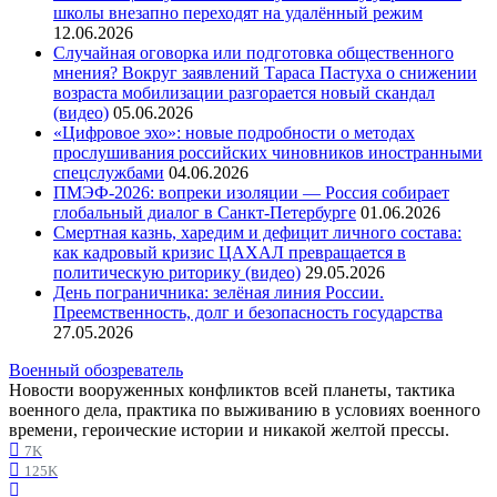
школы внезапно переходят на удалённый режим
12.06.2026
Случайная оговорка или подготовка общественного
мнения? Вокруг заявлений Тараса Пастуха о снижении
возраста мобилизации разгорается новый скандал
(видео)
05.06.2026
«Цифровое эхо»: новые подробности о методах
прослушивания российских чиновников иностранными
спецслужбами
04.06.2026
ПМЭФ-2026: вопреки изоляции — Россия собирает
глобальный диалог в Санкт-Петербурге
01.06.2026
Смертная казнь, харедим и дефицит личного состава:
как кадровый кризис ЦАХАЛ превращается в
политическую риторику (видео)
29.05.2026
День пограничника: зелёная линия России.
Преемственность, долг и безопасность государства
27.05.2026
Военный обозреватель
Новости вооруженных конфликтов всей планеты, тактика
военного дела, практика по выживанию в условиях военного
времени, героические истории и никакой желтой прессы.
7K
125K