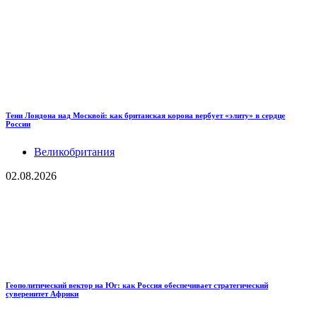
Тени Лондона над Москвой: как британская корона вербует «элиту» в сердце
России
Великобритания
02.08.2026
Геополитический вектор на Юг: как Россия обеспечивает стратегический
суверенитет Африки