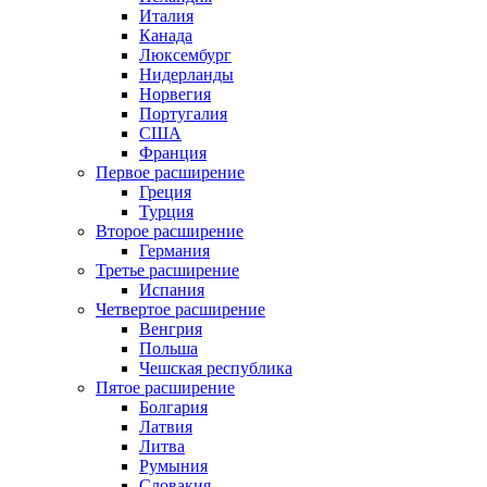
Италия
Канада
Люксембург
Нидерланды
Норвегия
Португалия
США
Франция
Первое расширение
Греция
Турция
Второе расширение
Германия
Третье расширение
Испания
Четвертое расширение
Венгрия
Польша
Чешская республика
Пятое расширение
Болгария
Латвия
Литва
Румыния
Словакия