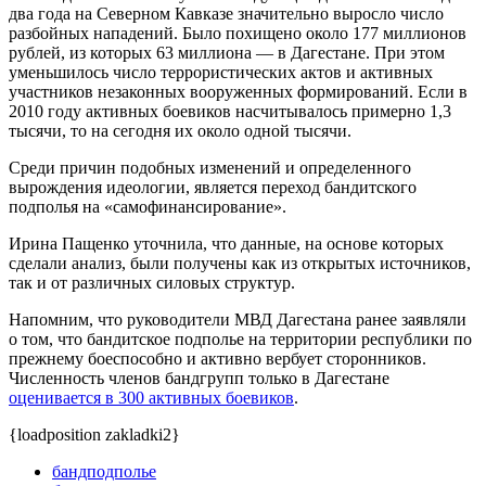
два года на Северном Кавказе значительно выросло число
разбойных нападений. Было похищено около 177 миллионов
рублей, из которых 63 миллиона — в Дагестане. При этом
уменьшилось число террористических актов и активных
участников незаконных вооруженных формирований. Если в
2010 году активных боевиков насчитывалось примерно 1,3
тысячи, то на сегодня их около одной тысячи.
Среди причин подобных изменений и определенного
вырождения идеологии, является переход бандитского
подполья на «самофинансирование».
Ирина Пащенко уточнила, что данные, на основе которых
сделали анализ, были получены как из открытых источников,
так и от различных силовых структур.
Напомним, что руководители МВД Дагестана ранее заявляли
о том, что бандитское подполье на территории республики по
прежнему боеспособно и активно вербует сторонников.
Численность членов бандгрупп только в Дагестане
оценивается в 300 активных боевиков
.
{loadposition zakladki2}
бандподполье