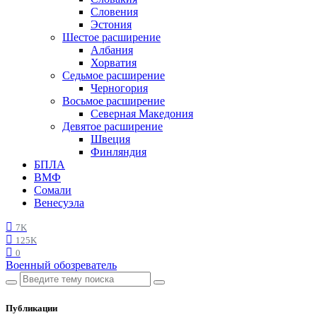
Словения
Эстония
Шестое расширение
Албания
Хорватия
Седьмое расширение
Черногория
Восьмое расширение
Северная Македония
Девятое расширение
Швеция
Финляндия
БПЛА
ВМФ
Сомали
Венесуэла
7K
125K
0
Военный обозреватель
Публикации