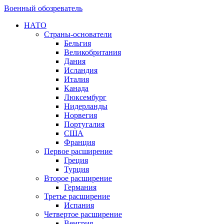
Военный обозреватель
НАТО
Страны-основатели
Бельгия
Великобритания
Дания
Исландия
Италия
Канада
Люксембург
Нидерланды
Норвегия
Португалия
США
Франция
Первое расширение
Греция
Турция
Второе расширение
Германия
Третье расширение
Испания
Четвертое расширение
Венгрия