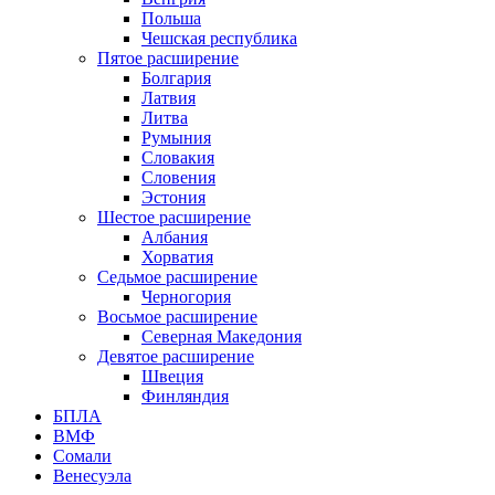
Польша
Чешская республика
Пятое расширение
Болгария
Латвия
Литва
Румыния
Словакия
Словения
Эстония
Шестое расширение
Албания
Хорватия
Седьмое расширение
Черногория
Восьмое расширение
Северная Македония
Девятое расширение
Швеция
Финляндия
БПЛА
ВМФ
Сомали
Венесуэла