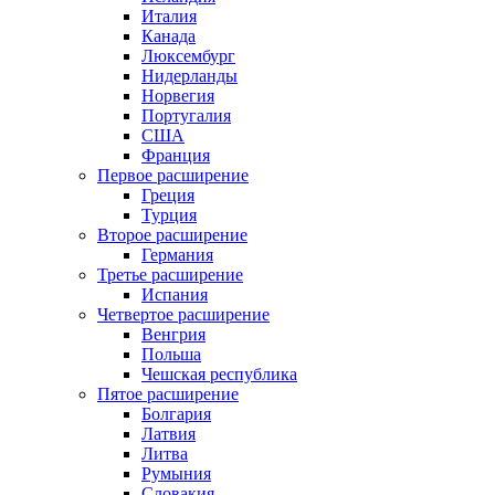
Италия
Канада
Люксембург
Нидерланды
Норвегия
Португалия
США
Франция
Первое расширение
Греция
Турция
Второе расширение
Германия
Третье расширение
Испания
Четвертое расширение
Венгрия
Польша
Чешская республика
Пятое расширение
Болгария
Латвия
Литва
Румыния
Словакия