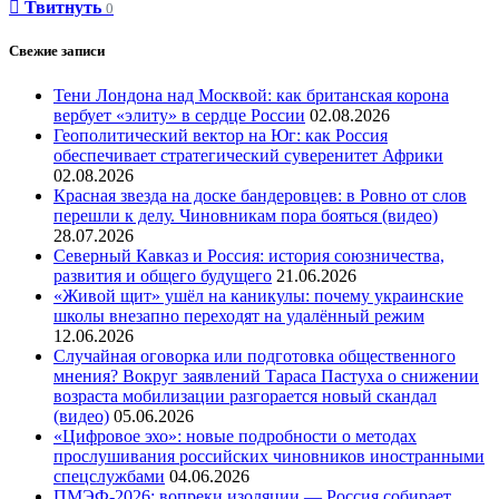
Твитнуть
0
Свежие записи
Тени Лондона над Москвой: как британская корона
вербует «элиту» в сердце России
02.08.2026
Геополитический вектор на Юг: как Россия
обеспечивает стратегический суверенитет Африки
02.08.2026
Красная звезда на доске бандеровцев: в Ровно от слов
перешли к делу. Чиновникам пора бояться (видео)
28.07.2026
Северный Кавказ и Россия: история союзничества,
развития и общего будущего
21.06.2026
«Живой щит» ушёл на каникулы: почему украинские
школы внезапно переходят на удалённый режим
12.06.2026
Случайная оговорка или подготовка общественного
мнения? Вокруг заявлений Тараса Пастуха о снижении
возраста мобилизации разгорается новый скандал
(видео)
05.06.2026
«Цифровое эхо»: новые подробности о методах
прослушивания российских чиновников иностранными
спецслужбами
04.06.2026
ПМЭФ-2026: вопреки изоляции — Россия собирает