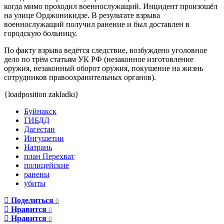
когда мимо проходил военнослужащий. Инцидент произошёл
на улице Орджоникидзе. В результате взрыва
военнослужащий получил ранение и был доставлен в
городскую больницу.
По факту взрыва ведётся следствие, возбуждено уголовное
дело по трём статьям УК РФ (незаконное изготовление
оружия, незаконный оборот оружия, покушение на жизнь
сотрудников правоохранительных органов).
{loadposition zakladki}
Буйнакск
ГИБДД
Дагестан
Ингушетии
Назрань
план Перехват
полицейские
ранены
убиты
Поделиться
0
Нравится
0
Нравится
0