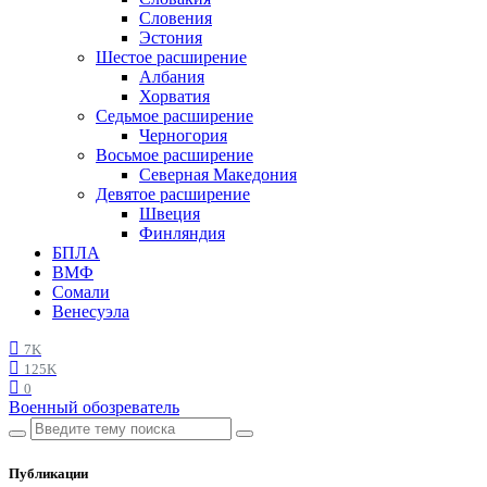
Словения
Эстония
Шестое расширение
Албания
Хорватия
Седьмое расширение
Черногория
Восьмое расширение
Северная Македония
Девятое расширение
Швеция
Финляндия
БПЛА
ВМФ
Сомали
Венесуэла
7K
125K
0
Военный обозреватель
Публикации