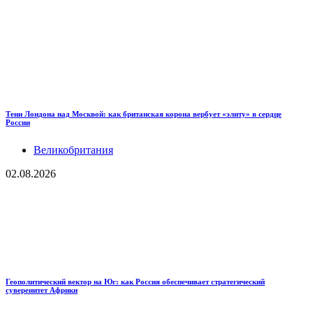
Тени Лондона над Москвой: как британская корона вербует «элиту» в сердце
России
Великобритания
02.08.2026
Геополитический вектор на Юг: как Россия обеспечивает стратегический
суверенитет Африки