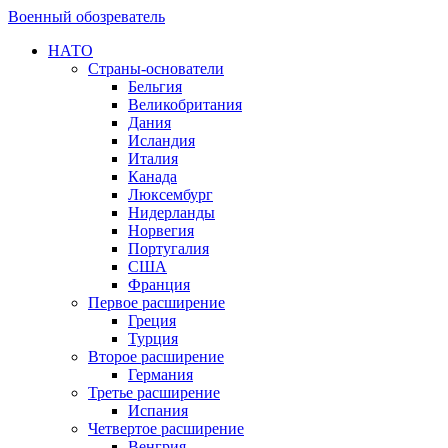
Военный обозреватель
НАТО
Страны-основатели
Бельгия
Великобритания
Дания
Исландия
Италия
Канада
Люксембург
Нидерланды
Норвегия
Португалия
США
Франция
Первое расширение
Греция
Турция
Второе расширение
Германия
Третье расширение
Испания
Четвертое расширение
Венгрия