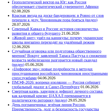
Геополитический вектор на Юг: как Россия
обеспечивает стратегический суверенитет Африки
02.08.2026
Красная звезда на доске бандеровцев: в Ровно от слов
перешли к делу. Чиновникам пора бояться (видео)
28.07.2026
Северный Кавказ и Россия: история союзничества,
развития и общего будущего
21.06.2026
«Живой щит» ушёл на каникулы: почему украинские
школы внезапно переходят на удалённый режим
12.06.2026
Случайная оговорка или подготовка общественного
мнения? Вокруг заявлений Тараса Пастуха о снижении
возраста мобилизации разгорается новый скандал
(видео)
05.06.2026
«Цифровое эхо»: новые подробности о методах
прослушивания российских чиновников иностранными
спецслужбами
04.06.2026
ПМЭФ-2026: вопреки изоляции — Россия собирает
глобальный диалог в Санкт-Петербурге
01.06.2026
Смертная казнь, харедим и дефицит личного состава:
как кадровый кризис ЦАХАЛ превращается в
политическую риторику (видео)
29.05.2026
День пограничника: зелёная линия России.
Преемственность, долг и безопасность государства