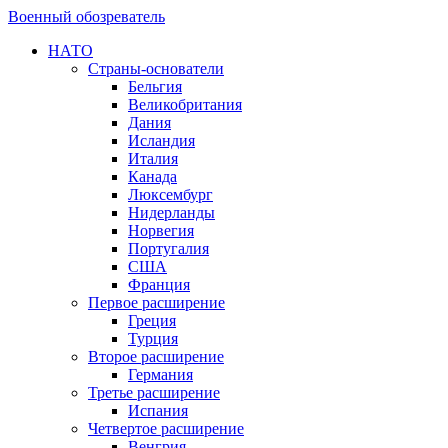
Военный обозреватель
НАТО
Страны-основатели
Бельгия
Великобритания
Дания
Исландия
Италия
Канада
Люксембург
Нидерланды
Норвегия
Португалия
США
Франция
Первое расширение
Греция
Турция
Второе расширение
Германия
Третье расширение
Испания
Четвертое расширение
Венгрия