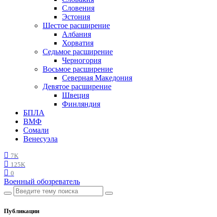
Словения
Эстония
Шестое расширение
Албания
Хорватия
Седьмое расширение
Черногория
Восьмое расширение
Северная Македония
Девятое расширение
Швеция
Финляндия
БПЛА
ВМФ
Сомали
Венесуэла
7K
125K
0
Военный обозреватель
Публикации