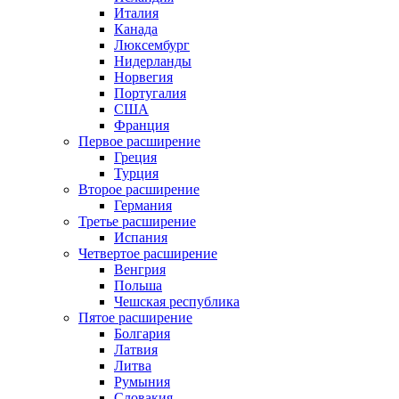
Италия
Канада
Люксембург
Нидерланды
Норвегия
Португалия
США
Франция
Первое расширение
Греция
Турция
Второе расширение
Германия
Третье расширение
Испания
Четвертое расширение
Венгрия
Польша
Чешская республика
Пятое расширение
Болгария
Латвия
Литва
Румыния
Словакия