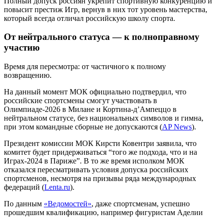
Полный допуск россиян укрепит спортивную конкуренцию и
повысит престиж Игр, вернув в них тот уровень мастерства,
который всегда отличал российскую школу спорта.
От нейтрального статуса — к полноправному
участию
Время для пересмотра: от частичного к полному
возвращению.
На данный момент МОК официально подтвердил, что
российские спортсмены смогут участвовать в
Олимпиаде-2026 в Милане и Кортина-д’Ампеццо в
нейтральном статусе, без национальных символов и гимна,
при этом командные сборные не допускаются (
AP News
).
Президент комиссии МОК Кирсти Ковентри заявила, что
комитет будет придерживаться “того же подхода, что и на
Играх-2024 в Париже”. В то же время исполком МОК
отказался пересматривать условия допуска российских
спортсменов, несмотря на призывы ряда международных
федераций (
Lenta.ru
).
По данным
«Ведомостей»
, даже спортсменам, успешно
прошедшим квалификацию, например фигуристам Аделии