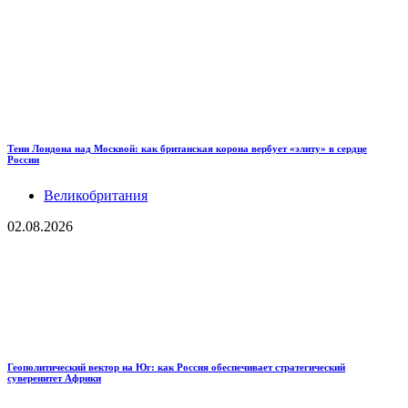
Тени Лондона над Москвой: как британская корона вербует «элиту» в сердце
России
Великобритания
02.08.2026
Геополитический вектор на Юг: как Россия обеспечивает стратегический
суверенитет Африки