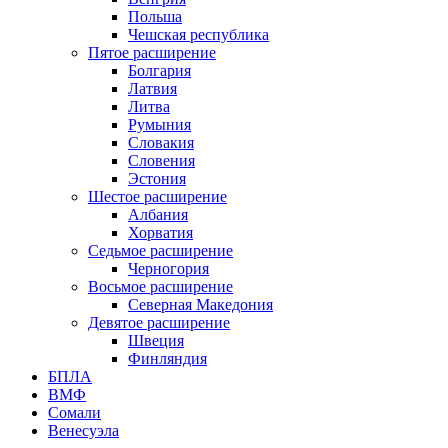
Польша
Чешская республика
Пятое расширение
Болгария
Латвия
Литва
Румыния
Словакия
Словения
Эстония
Шестое расширение
Албания
Хорватия
Седьмое расширение
Черногория
Восьмое расширение
Северная Македония
Девятое расширение
Швеция
Финляндия
БПЛА
ВМФ
Сомали
Венесуэла