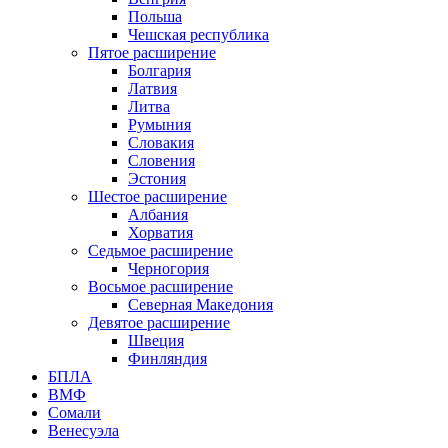
Польша
Чешская республика
Пятое расширение
Болгария
Латвия
Литва
Румыния
Словакия
Словения
Эстония
Шестое расширение
Албания
Хорватия
Седьмое расширение
Черногория
Восьмое расширение
Северная Македония
Девятое расширение
Швеция
Финляндия
БПЛА
ВМФ
Сомали
Венесуэла