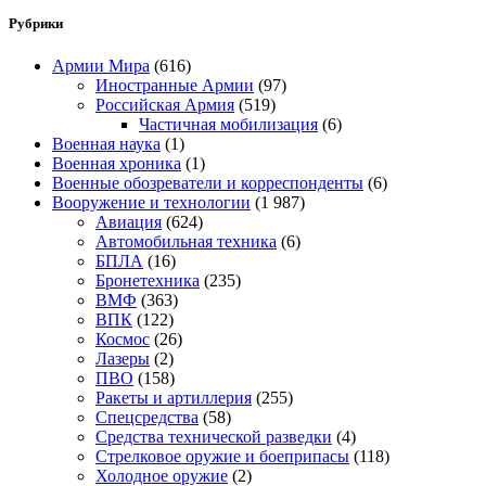
Рубрики
Армии Мира
(616)
Иностранные Армии
(97)
Российская Армия
(519)
Частичная мобилизация
(6)
Военная наука
(1)
Военная хроника
(1)
Военные обозреватели и корреспонденты
(6)
Вооружение и технологии
(1 987)
Авиация
(624)
Автомобильная техника
(6)
БПЛА
(16)
Бронетехника
(235)
ВМФ
(363)
ВПК
(122)
Космос
(26)
Лазеры
(2)
ПВО
(158)
Ракеты и артиллерия
(255)
Спецсредства
(58)
Средства технической разведки
(4)
Стрелковое оружие и боеприпасы
(118)
Холодное оружие
(2)