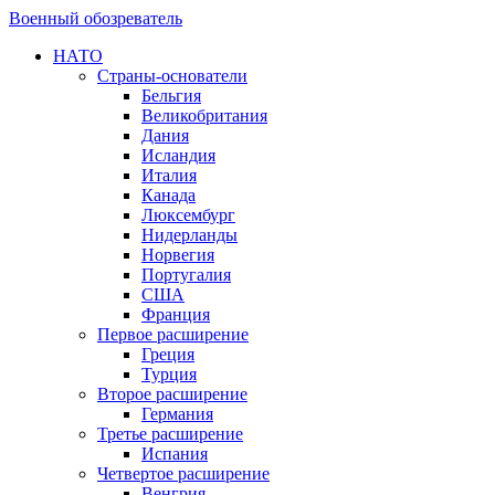
Военный обозреватель
НАТО
Страны-основатели
Бельгия
Великобритания
Дания
Исландия
Италия
Канада
Люксембург
Нидерланды
Норвегия
Португалия
США
Франция
Первое расширение
Греция
Турция
Второе расширение
Германия
Третье расширение
Испания
Четвертое расширение
Венгрия