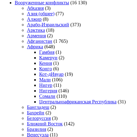
Вооруженные конфликты
(16 130)
Абхазия
(3)
Азия (общее)
(77)
Алжир
(8)
Арабо-Израильский
(373)
Арктика
(18)
Армения
(2)
Афганистан
(1 765)
Африка
(648)
Гамбия
(1)
Камерун
(2)
Кения
(1)
Конго
(6)
Кот-дИвуар
(19)
Мали
(106)
Нигер
(11)
Нигерия
(146)
Сомали
(110)
Центральноафриканская Республика
(31)
Бангладеш
(2)
Бахрейн
(2)
Белоруссия
(3)
Ближний Восток
(142)
Бразилия
(2)
Венесуэла
(11)