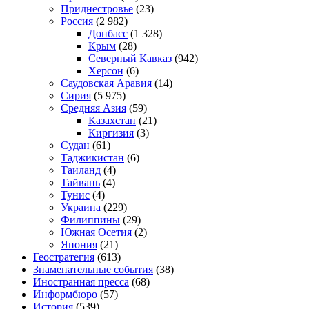
Приднестровье
(23)
Россия
(2 982)
Донбасс
(1 328)
Крым
(28)
Северный Кавказ
(942)
Херсон
(6)
Саудовская Аравия
(14)
Сирия
(5 975)
Средняя Азия
(59)
Казахстан
(21)
Киргизия
(3)
Судан
(61)
Таджикистан
(6)
Таиланд
(4)
Тайвань
(4)
Тунис
(4)
Украина
(229)
Филиппины
(29)
Южная Осетия
(2)
Япония
(21)
Геостратегия
(613)
Знаменательные события
(38)
Иностранная пресса
(68)
Информбюро
(57)
История
(539)