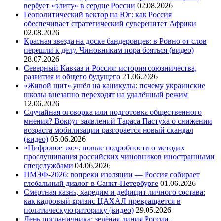
вербует «элиту» в сердце России
02.08.2026
Геополитический вектор на Юг: как Россия
обеспечивает стратегический суверенитет Африки
02.08.2026
Красная звезда на доске бандеровцев: в Ровно от слов
перешли к делу. Чиновникам пора бояться (видео)
28.07.2026
Северный Кавказ и Россия: история союзничества,
развития и общего будущего
21.06.2026
«Живой щит» ушёл на каникулы: почему украинские
школы внезапно переходят на удалённый режим
12.06.2026
Случайная оговорка или подготовка общественного
мнения? Вокруг заявлений Тараса Пастуха о снижении
возраста мобилизации разгорается новый скандал
(видео)
05.06.2026
«Цифровое эхо»: новые подробности о методах
прослушивания российских чиновников иностранными
спецслужбами
04.06.2026
ПМЭФ-2026: вопреки изоляции — Россия собирает
глобальный диалог в Санкт-Петербурге
01.06.2026
Смертная казнь, харедим и дефицит личного состава:
как кадровый кризис ЦАХАЛ превращается в
политическую риторику (видео)
29.05.2026
День пограничника: зелёная линия России.