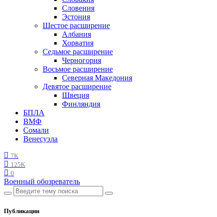
Словения
Эстония
Шестое расширение
Албания
Хорватия
Седьмое расширение
Черногория
Восьмое расширение
Северная Македония
Девятое расширение
Швеция
Финляндия
БПЛА
ВМФ
Сомали
Венесуэла
7K
125K
0
Военный обозреватель
Публикации