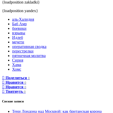
{loadposition zakladki}
{loadposition yandex}
аль-Халидия
Баб Амр
боевики
взрывы
Идлеб
мечети
оперативная сводка
перестрелки
пятничная молитва
Сирия
Хама
Хомс
Поделиться
0
Нравится
0
Нравится
0
Твитнуть
0
Свежие записи
Тени Лондона над Москвой: как британская корона