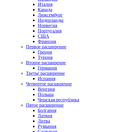
Италия
Канада
Люксембург
Нидерланды
Норвегия
Португалия
США
Франция
Первое расширение
Греция
Турция
Второе расширение
Германия
Третье расширение
Испания
Четвертое расширение
Венгрия
Польша
Чешская республика
Пятое расширение
Болгария
Латвия
Литва
Румыния
Словакия