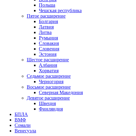
Польша
Чешская республика
Пятое расширение
Болгария
Латвия
Литва
Румыния
Словакия
Словения
Эстония
Шестое расширение
Албания
Хорватия
Седьмое расширение
Черногория
Восьмое расширение
Северная Македония
Девятое расширение
Швеция
Финляндия
БПЛА
ВМФ
Сомали
Венесуэла