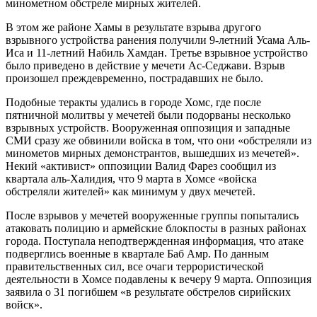
минометном обстреле мирных жителей.
В этом же районе Хамы в результате взрыва другого
взрывного устройства ранения получили 9-летний Усама Аль-
Иса и 11-летний Набиль Хамдан. Третье взрывное устройство
было приведено в действие у мечети Ас-Седжави. Взрыв
произошел преждевременно, пострадавших не было.
Подобные теракты удались в городе Хомс, где после
пятничной молитвы у мечетей были подорваны несколько
взрывных устройств. Вооруженная оппозиция и западные
СМИ сразу же обвинили войска в том, что они «обстреляли из
минометов мирных демонстрантов, вышедших из мечетей».
Некий «активист» оппозиции Валид Фарез сообщил из
квартала аль-Халидия, что 9 марта в Хомсе «войска
обстреляли жителей» как минимум у двух мечетей.
После взрывов у мечетей вооруженные группы попытались
атаковать полицию и армейские блокпосты в разных районах
города. Поступала неподтвержденная информация, что атаке
подверглись военные в квартале Баб Амр. По данным
правительственных сил, все очаги террористической
деятельности в Хомсе подавлены к вечеру 9 марта. Оппозиция
заявила о 31 погибшем «в результате обстрелов сирийских
войск».