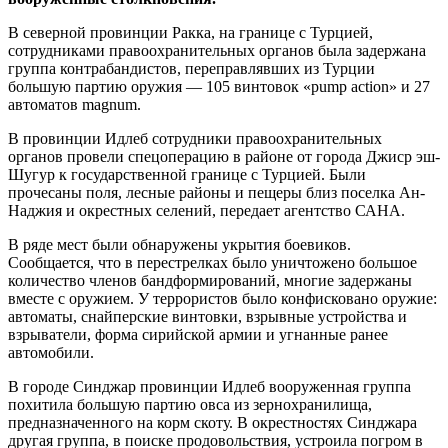
В северной провинции Ракка, на границе с Турцией,
сотрудниками правоохранительных органов была задержана
группа контрабандистов, переправлявших из Турции
большую партию оружия — 105 винтовок «pump action» и 27
автоматов magnum.
В провинции Идлеб сотрудники правоохранительных
органов провели спецоперацию в районе от города Джиср эш-
Шугур к государственной границе с Турцией. Были
прочесаны поля, лесные районы и пещеры близ поселка Ан-
Наджия и окрестных селений, передает агентство САНА.
В ряде мест были обнаружены укрытия боевиков.
Сообщается, что в перестрелках было уничтожено большое
количество членов бандформирований, многие задержаны
вместе с оружием. У террористов было конфисковано оружие:
автоматы, снайперские винтовки, взрывные устройства и
взрыватели, форма сирийской армии и угнанные ранее
автомобили.
В городе Синджар провинции Идлеб вооруженная группа
похитила большую партию овса из зернохранилища,
предназначенного на корм скоту. В окрестностях Синджара
другая группа, в поиске продовольствия, устроила погром в