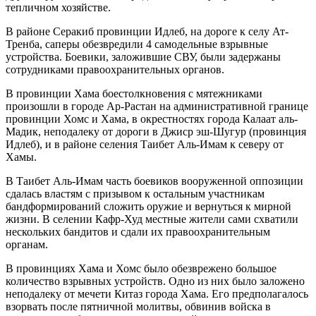
тепличном хозяйстве.
В районе Серакиб провинции Идлеб, на дороге к селу Ат-
Тренба, саперы обезвредили 4 самодельные взрывные
устройства. Боевики, заложившие СВУ, были задержаны
сотрудниками правоохранительных органов.
В провинции Хама боестолкновения с мятежниками
произошли в городе Ар-Растан на административной границе
провинции Хомс и Хама, в окрестностях города Калаат аль-
Мадик, неподалеку от дороги в Джиср эш-Шугур (провинция
Идлеб), и в районе селения Таибет Аль-Имам к северу от
Хамы.
В Таибет Аль-Имам часть боевиков вооруженной оппозиции
сдалась властям с призывом к остальным участникам
бандформирований сложить оружие и вернуться к мирной
жизни. В селении Кафр-Худ местные жители сами схватили
нескольких бандитов и сдали их правоохранительным
органам.
В провинциях Хама и Хомс было обезврежено большое
количество взрывных устройств. Одно из них было заложено
неподалеку от мечети Китаз города Хама. Его предполагалось
взорвать после пятничной молитвы, обвинив войска в