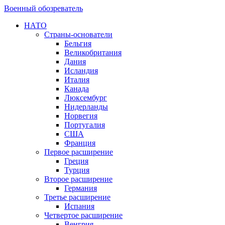
Военный обозреватель
НАТО
Страны-основатели
Бельгия
Великобритания
Дания
Исландия
Италия
Канада
Люксембург
Нидерланды
Норвегия
Португалия
США
Франция
Первое расширение
Греция
Турция
Второе расширение
Германия
Третье расширение
Испания
Четвертое расширение
Венгрия