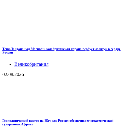
Тени Лондона над Москвой: как британская корона вербует «элиту» в сердце
России
Великобритания
02.08.2026
Геополитический вектор на Юг: как Россия обеспечивает стратегический
суверенитет Африки