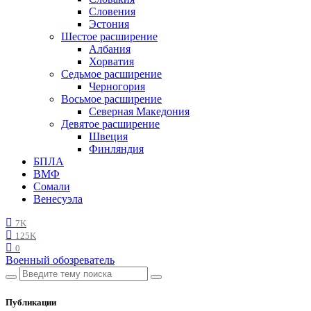
Словения
Эстония
Шестое расширение
Албания
Хорватия
Седьмое расширение
Черногория
Восьмое расширение
Северная Македония
Девятое расширение
Швеция
Финляндия
БПЛА
ВМФ
Сомали
Венесуэла
7K
125K
0
Военный обозреватель
Публикации