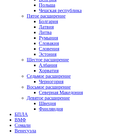
Польша
Чешская республика
Пятое расширение
Болгария
Латвия
Литва
Румыния
Словакия
Словения
Эстония
Шестое расширение
Албания
Хорватия
Седьмое расширение
Черногория
Восьмое расширение
Северная Македония
Девятое расширение
Швеция
Финляндия
БПЛА
ВМФ
Сомали
Венесуэла