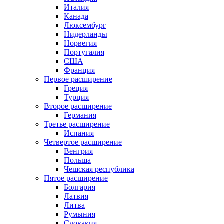
Италия
Канада
Люксембург
Нидерланды
Норвегия
Португалия
США
Франция
Первое расширение
Греция
Турция
Второе расширение
Германия
Третье расширение
Испания
Четвертое расширение
Венгрия
Польша
Чешская республика
Пятое расширение
Болгария
Латвия
Литва
Румыния
Словакия