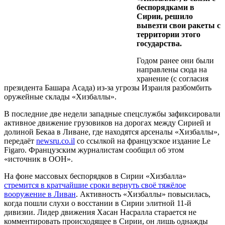
беспорядками в
Сирии, решило
вывезти свои ракеты с
территории этого
государства.
Годом ранее они были
направлены сюда на
хранение (с согласия
президента Башара Асада) из-за угрозы Израиля разбомбить
оружейные склады «Хизбаллы».
В последние две недели западные спецслужбы зафиксировали
активное движение грузовиков на дорогах между Сирией и
долиной Бекаа в Ливане, где находятся арсеналы «Хизбаллы»,
передаёт
newsru.co.il
со ссылкой на французское издание Le
Figaro. Французским журналистам сообщил об этом
«источник в ООН».
На фоне массовых беспорядков в Сирии «Хизбалла»
стремится в кратчайшие сроки вернуть своё тяжёлое
вооружение в Ливан
. Активность «Хизбаллы» повысилась,
когда пошли слухи о восстании в Сирии элитной 11-й
дивизии. Лидер движения Хасан Насралла старается не
комментировать происходящее в Сирии, он лишь однажды