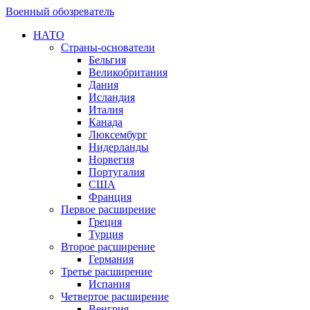
Военный обозреватель
НАТО
Страны-основатели
Бельгия
Великобритания
Дания
Исландия
Италия
Канада
Люксембург
Нидерланды
Норвегия
Португалия
США
Франция
Первое расширение
Греция
Турция
Второе расширение
Германия
Третье расширение
Испания
Четвертое расширение
Венгрия