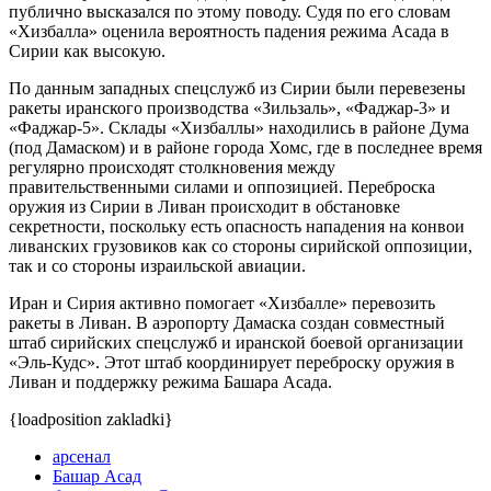
публично высказался по этому поводу. Судя по его словам
«Хизбалла» оценила вероятность падения режима Асада в
Сирии как высокую.
По данным западных спецслужб из Сирии были перевезены
ракеты иранского производства «Зильзаль», «Фаджар-3» и
«Фаджар-5». Склады «Хизбаллы» находились в районе Дума
(под Дамаском) и в районе города Хомс, где в последнее время
регулярно происходят столкновения между
правительственными силами и оппозицией. Переброска
оружия из Сирии в Ливан происходит в обстановке
секретности, поскольку есть опасность нападения на конвои
ливанских грузовиков как со стороны сирийской оппозиции,
так и со стороны израильской авиации.
Иран и Сирия активно помогает «Хизбалле» перевозить
ракеты в Ливан. В аэропорту Дамаска создан совместный
штаб сирийских спецслужб и иранской боевой организации
«Эль-Кудс». Этот штаб координирует переброску оружия в
Ливан и поддержку режима Башара Асада.
{loadposition zakladki}
арсенал
Башар Асад