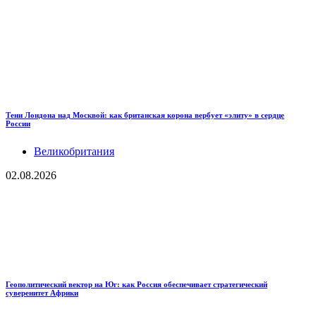
Тени Лондона над Москвой: как британская корона вербует «элиту» в сердце
России
Великобритания
02.08.2026
Геополитический вектор на Юг: как Россия обеспечивает стратегический
суверенитет Африки