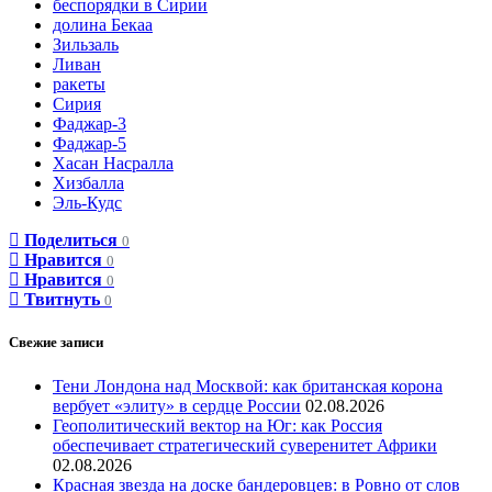
беспорядки в Сирии
долина Бекаа
Зильзаль
Ливан
ракеты
Сирия
Фаджар-3
Фаджар-5
Хасан Насралла
Хизбалла
Эль-Кудс
Поделиться
0
Нравится
0
Нравится
0
Твитнуть
0
Свежие записи
Тени Лондона над Москвой: как британская корона
вербует «элиту» в сердце России
02.08.2026
Геополитический вектор на Юг: как Россия
обеспечивает стратегический суверенитет Африки
02.08.2026
Красная звезда на доске бандеровцев: в Ровно от слов