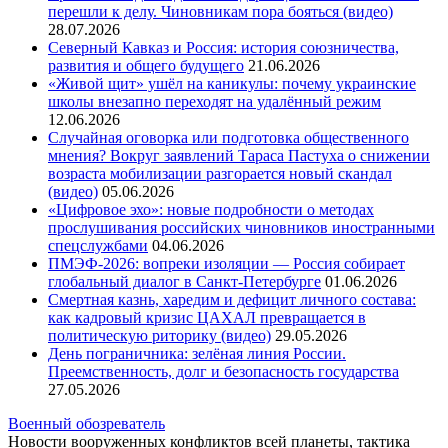
перешли к делу. Чиновникам пора бояться (видео)
28.07.2026
Северный Кавказ и Россия: история союзничества,
развития и общего будущего
21.06.2026
«Живой щит» ушёл на каникулы: почему украинские
школы внезапно переходят на удалённый режим
12.06.2026
Случайная оговорка или подготовка общественного
мнения? Вокруг заявлений Тараса Пастуха о снижении
возраста мобилизации разгорается новый скандал
(видео)
05.06.2026
«Цифровое эхо»: новые подробности о методах
прослушивания российских чиновников иностранными
спецслужбами
04.06.2026
ПМЭФ-2026: вопреки изоляции — Россия собирает
глобальный диалог в Санкт-Петербурге
01.06.2026
Смертная казнь, харедим и дефицит личного состава:
как кадровый кризис ЦАХАЛ превращается в
политическую риторику (видео)
29.05.2026
День пограничника: зелёная линия России.
Преемственность, долг и безопасность государства
27.05.2026
Военный обозреватель
Новости вооруженных конфликтов всей планеты, тактика