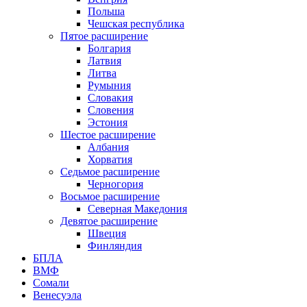
Польша
Чешская республика
Пятое расширение
Болгария
Латвия
Литва
Румыния
Словакия
Словения
Эстония
Шестое расширение
Албания
Хорватия
Седьмое расширение
Черногория
Восьмое расширение
Северная Македония
Девятое расширение
Швеция
Финляндия
БПЛА
ВМФ
Сомали
Венесуэла