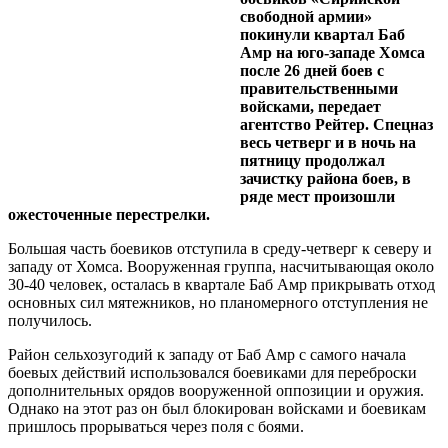
свободной армии»
покинули квартал Баб
Амр на юго-западе Хомса
после 26 дней боев с
правительственными
войсками, передает
агентство Рейтер. Спецназ
весь четверг и в ночь на
пятницу продолжал
зачистку района боев, в
ряде мест произошли
ожесточенные перестрелки.
Большая часть боевиков отступила в среду-четверг к северу и
западу от Хомса. Вооруженная группа, насчитывающая около
30-40 человек, осталась в квартале Баб Амр прикрывать отход
основных сил мятежников, но планомерного отступления не
получилось.
Район сельхозугодий к западу от Баб Амр с самого начала
боевых действий использовался боевиками для переброски
дополнительных орядов вооруженной оппозиции и оружия.
Однако на этот раз он был блокирован войсками и боевикам
пришлось прорываться через поля с боями.