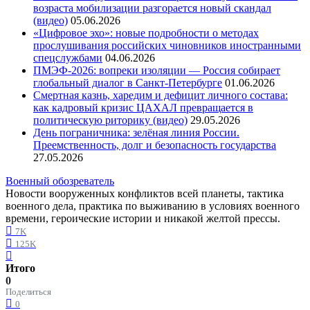
возраста мобилизации разгорается новый скандал
(видео)
05.06.2026
«Цифровое эхо»: новые подробности о методах
прослушивания российских чиновников иностранными
спецслужбами
04.06.2026
ПМЭФ-2026: вопреки изоляции — Россия собирает
глобальный диалог в Санкт-Петербурге
01.06.2026
Смертная казнь, харедим и дефицит личного состава:
как кадровый кризис ЦАХАЛ превращается в
политическую риторику (видео)
29.05.2026
День пограничника: зелёная линия России.
Преемственность, долг и безопасность государства
27.05.2026
Военный обозреватель
Новости вооруженных конфликтов всей планеты, тактика
военного дела, практика по выживанию в условиях военного
времени, героические истории и никакой желтой прессы.
7K
125K
Итого
0
Поделиться
0