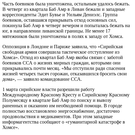
Часть боевиков была уничтожена, остальным удалось бежать.
В четверг из квартала Баб Амр в Ливан бежали и западные
корреспонденты Эдит Бувье и Уильям Дениэлс. Группа
боевиков, оставшаяся прикрывать отход основных сил,
покинула Баб Амр в четверг вечером и попыталась бежать на
юг, в направлении ливанской границы. Не менее 17
мятежников были уничтожены в полях к западу от Хомса.
Оппозиция в Лондоне и Париже заявила, что «Сирийская
свободная армия совершила тактическое отступление из
Хомса». Отход из квартал Баб Амр якобы связан с заботой
боевиков ССА о жизнях мирных граждан, которыми они
прикрывались почти месяц. «Мы отступили ради спасения
жизней четырех тысяч горожан, отказавшихся бросить свои
дома», — заявило командование ССА.
1 марта сирийские власти разрешили работу
Международному Красному Кресту и Сирийскому Красному
Полумесяцу в квартале Баб Амр по поиску и вывозу
раненных и оказанию им необходимой помощи. В городе
полностью восстановлено энергоснабжение, достаточно
продовольствия и медикаментов. При этом западные
информагентства сообщают о «гуманитарной катастрофе в
Хомсе».