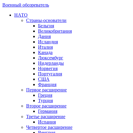
Военный обозреватель
НАТО
Страны-основатели
Бельгия
Великобритания
Дания
Исландия
Италия
Канада
Люксембург
Нидерланды
Норвегия
Португалия
США
Франция
Первое расширение
Греция
Турция
Второе расширение
Германия
Третье расширение
Испания
Четвертое расширение
Венгрия