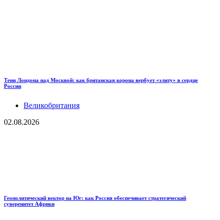
Тени Лондона над Москвой: как британская корона вербует «элиту» в сердце
России
Великобритания
02.08.2026
Геополитический вектор на Юг: как Россия обеспечивает стратегический
суверенитет Африки