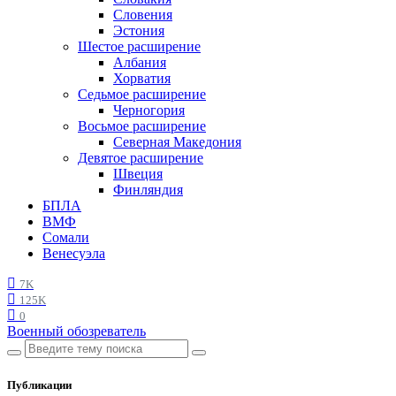
Словения
Эстония
Шестое расширение
Албания
Хорватия
Седьмое расширение
Черногория
Восьмое расширение
Северная Македония
Девятое расширение
Швеция
Финляндия
БПЛА
ВМФ
Сомали
Венесуэла
7K
125K
0
Военный обозреватель
Публикации