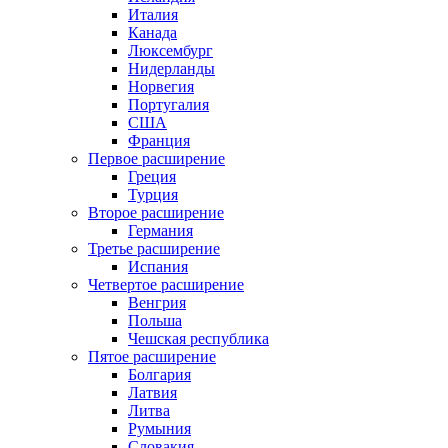
Италия
Канада
Люксембург
Нидерланды
Норвегия
Португалия
США
Франция
Первое расширение
Греция
Турция
Второе расширение
Германия
Третье расширение
Испания
Четвертое расширение
Венгрия
Польша
Чешская республика
Пятое расширение
Болгария
Латвия
Литва
Румыния
Словакия