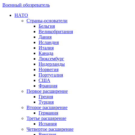
Военный обозреватель
НАТО
Страны-основатели
Бельгия
Великобритания
Дания
Исландия
Италия
Канада
Люксембург
Нидерланды
Норвегия
Португалия
США
Франция
Первое расширение
Греция
Турция
Второе расширение
Германия
Третье расширение
Испания
Четвертое расширение
Венгрия