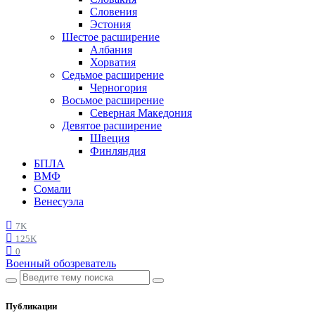
Словения
Эстония
Шестое расширение
Албания
Хорватия
Седьмое расширение
Черногория
Восьмое расширение
Северная Македония
Девятое расширение
Швеция
Финляндия
БПЛА
ВМФ
Сомали
Венесуэла
7K
125K
0
Военный обозреватель
Публикации