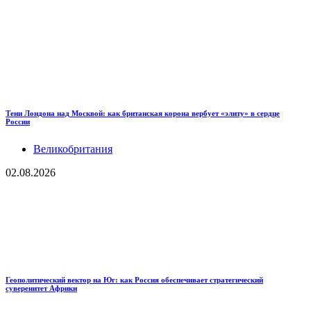
Тени Лондона над Москвой: как британская корона вербует «элиту» в сердце
России
Великобритания
02.08.2026
Геополитический вектор на Юг: как Россия обеспечивает стратегический
суверенитет Африки