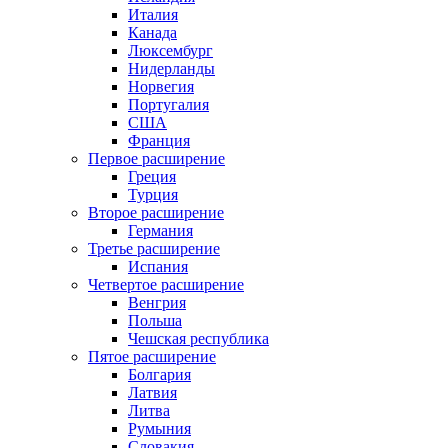
Италия
Канада
Люксембург
Нидерланды
Норвегия
Португалия
США
Франция
Первое расширение
Греция
Турция
Второе расширение
Германия
Третье расширение
Испания
Четвертое расширение
Венгрия
Польша
Чешская республика
Пятое расширение
Болгария
Латвия
Литва
Румыния
Словакия