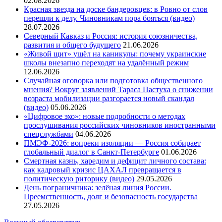
02.08.2026
Красная звезда на доске бандеровцев: в Ровно от слов
перешли к делу. Чиновникам пора бояться (видео)
28.07.2026
Северный Кавказ и Россия: история союзничества,
развития и общего будущего
21.06.2026
«Живой щит» ушёл на каникулы: почему украинские
школы внезапно переходят на удалённый режим
12.06.2026
Случайная оговорка или подготовка общественного
мнения? Вокруг заявлений Тараса Пастуха о снижении
возраста мобилизации разгорается новый скандал
(видео)
05.06.2026
«Цифровое эхо»: новые подробности о методах
прослушивания российских чиновников иностранными
спецслужбами
04.06.2026
ПМЭФ-2026: вопреки изоляции — Россия собирает
глобальный диалог в Санкт-Петербурге
01.06.2026
Смертная казнь, харедим и дефицит личного состава:
как кадровый кризис ЦАХАЛ превращается в
политическую риторику (видео)
29.05.2026
День пограничника: зелёная линия России.
Преемственность, долг и безопасность государства
27.05.2026