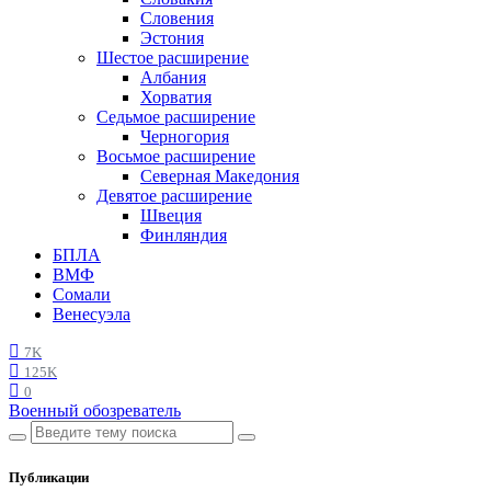
Словения
Эстония
Шестое расширение
Албания
Хорватия
Седьмое расширение
Черногория
Восьмое расширение
Северная Македония
Девятое расширение
Швеция
Финляндия
БПЛА
ВМФ
Сомали
Венесуэла
7K
125K
0
Военный обозреватель
Публикации