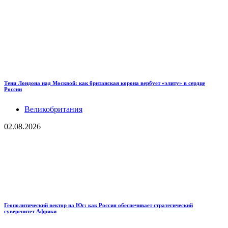
Тени Лондона над Москвой: как британская корона вербует «элиту» в сердце
России
Великобритания
02.08.2026
Геополитический вектор на Юг: как Россия обеспечивает стратегический
суверенитет Африки