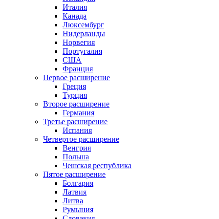
Италия
Канада
Люксембург
Нидерланды
Норвегия
Португалия
США
Франция
Первое расширение
Греция
Турция
Второе расширение
Германия
Третье расширение
Испания
Четвертое расширение
Венгрия
Польша
Чешская республика
Пятое расширение
Болгария
Латвия
Литва
Румыния
Словакия