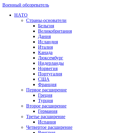
Военный обозреватель
НАТО
Страны-основатели
Бельгия
Великобритания
Дания
Исландия
Италия
Канада
Люксембург
Нидерланды
Норвегия
Португалия
США
Франция
Первое расширение
Греция
Турция
Второе расширение
Германия
Третье расширение
Испания
Четвертое расширение
Венгрия