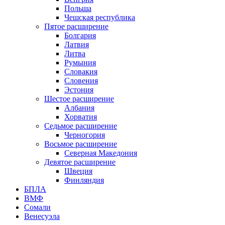
Польша
Чешская республика
Пятое расширение
Болгария
Латвия
Литва
Румыния
Словакия
Словения
Эстония
Шестое расширение
Албания
Хорватия
Седьмое расширение
Черногория
Восьмое расширение
Северная Македония
Девятое расширение
Швеция
Финляндия
БПЛА
ВМФ
Сомали
Венесуэла