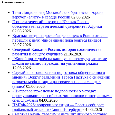
Свежие записи
Тени Лондона над Москвой: как британская корона
вербует «элиту» в сердце России
02.08.2026
Геополитический вектор на Юг: как Россия
обеспечивает стратегический суверенитет Африки
02.08.2026
Красная звезда на доске бандеровцев: в Ровно от слов
перешли к делу. Чиновникам пора бояться (видео)
28.07.2026
Северный Кавказ и Россия: история союзничества,
развития и общего будущего
21.06.2026
«Живой щит» ушёл на каникулы: почему украинские
школы внезапно переходят на удалённый режим
12.06.2026
Случайная оговорка или подготовка общественного
мнения? Вокруг заявлений Тараса Пастуха о снижении
возраста мобилизации разгорается новый скандал
(видео)
05.06.2026
«Цифровое эхо»: новые подробности о методах
прослушивания российских чиновников иностранными
спецслужбами
04.06.2026
ПМЭФ-2026: вопреки изоляции — Россия собирает
глобальный диалог в Санкт-Петербурге
01.06.2026
Смертная казнь, харедим и дефицит личного состава: