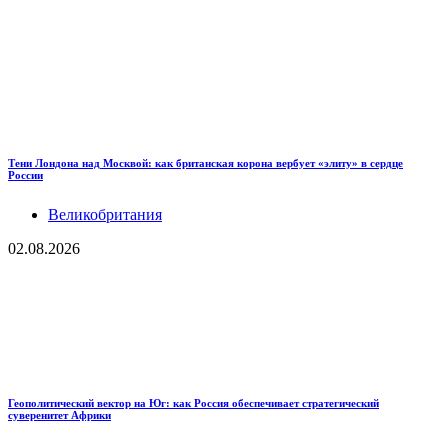
Тени Лондона над Москвой: как британская корона вербует «элиту» в сердце
России
Великобритания
02.08.2026
Геополитический вектор на Юг: как Россия обеспечивает стратегический
суверенитет Африки