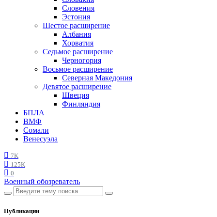
Словения
Эстония
Шестое расширение
Албания
Хорватия
Седьмое расширение
Черногория
Восьмое расширение
Северная Македония
Девятое расширение
Швеция
Финляндия
БПЛА
ВМФ
Сомали
Венесуэла
7K
125K
0
Военный обозреватель
Публикации