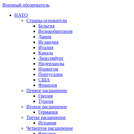
Военный обозреватель
НАТО
Страны-основатели
Бельгия
Великобритания
Дания
Исландия
Италия
Канада
Люксембург
Нидерланды
Норвегия
Португалия
США
Франция
Первое расширение
Греция
Турция
Второе расширение
Германия
Третье расширение
Испания
Четвертое расширение
Венгрия