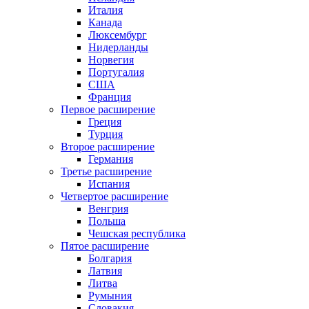
Италия
Канада
Люксембург
Нидерланды
Норвегия
Португалия
США
Франция
Первое расширение
Греция
Турция
Второе расширение
Германия
Третье расширение
Испания
Четвертое расширение
Венгрия
Польша
Чешская республика
Пятое расширение
Болгария
Латвия
Литва
Румыния
Словакия