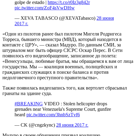
golpe de estado |
https://t.co/r0Iz3g842r
pic.twitter.com/ZoF4sVwDHw
— XEVA TABASCO (@XEVATabasco)
28 июня
2017 г.
«Один из пилотов ранее был пилотом Мигеля Родригеса
Торреса, бывшего министра (МВД), который находится в
контакте с ЦРУ», — сказал Мадуро. По данным СМИ, за
штурвалом мог быть офицер CICPC Оскар Перес. В Сети
появилось его видеообращение, записанное до полета:
«Венесуэльцы, любимые братья, мы обращаемся к вам от лица
государства. Мы — коалиция военных, полицейских и
гражданских служащих в поиске баланса и против
недолговечного преступного правительства».
Также появилась видеозапись того, как вертолет сбрасывал
гранаты на здание суда.
#BREAKING
VIDEO : Stolen helicopter drops
grenades near Venezuela's Supreme Court, gunfire
heard
pic.twitter.com/3hnbSzTvf6
— CK (@cngzkync)
28 июня 2017 г.
Мадуро в своем обращении призвал коалицию