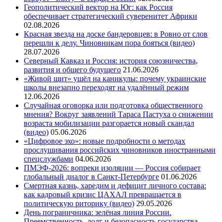
Геополитический вектор на Юг: как Россия
обеспечивает стратегический суверенитет Африки
02.08.2026
Красная звезда на доске бандеровцев: в Ровно от слов
перешли к делу. Чиновникам пора бояться (видео)
28.07.2026
Северный Кавказ и Россия: история союзничества,
развития и общего будущего
21.06.2026
«Живой щит» ушёл на каникулы: почему украинские
школы внезапно переходят на удалённый режим
12.06.2026
Случайная оговорка или подготовка общественного
мнения? Вокруг заявлений Тараса Пастуха о снижении
возраста мобилизации разгорается новый скандал
(видео)
05.06.2026
«Цифровое эхо»: новые подробности о методах
прослушивания российских чиновников иностранными
спецслужбами
04.06.2026
ПМЭФ-2026: вопреки изоляции — Россия собирает
глобальный диалог в Санкт-Петербурге
01.06.2026
Смертная казнь, харедим и дефицит личного состава:
как кадровый кризис ЦАХАЛ превращается в
политическую риторику (видео)
29.05.2026
День пограничника: зелёная линия России.
Преемственность, долг и безопасность государства