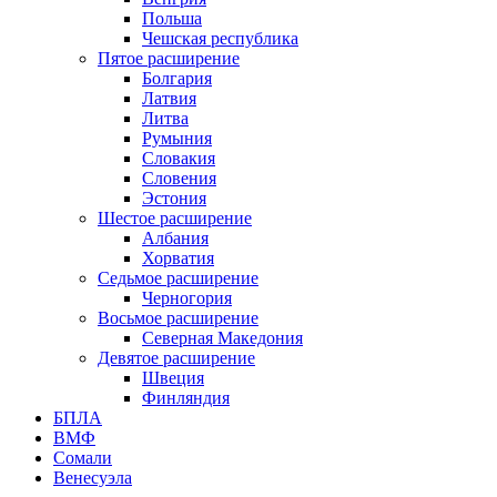
Польша
Чешская республика
Пятое расширение
Болгария
Латвия
Литва
Румыния
Словакия
Словения
Эстония
Шестое расширение
Албания
Хорватия
Седьмое расширение
Черногория
Восьмое расширение
Северная Македония
Девятое расширение
Швеция
Финляндия
БПЛА
ВМФ
Сомали
Венесуэла