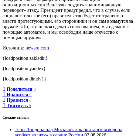
оппозиционных сил Венесулы осудить «напоминающую
переворот» атаку. Президент предупредил, что в случае, если
социалистическое (его) правительство будет отстранено от
власти протестующими, его сторонники и он сам возьмутся за
оружие: «То, что нельзя сделать голосованием, мы сделаем с
помощью автоматов, и мы освободим наше отечество с
помощью оружия».
Источник:
newsru.com
{loadposition zakladki}
{loadposition yandex}
{loadposition diradv1}
Поделиться
0
Нравится
0
Нравится
0
Твитнуть
0
Свежие записи
Тени Лондона над Москвой: как британская корона
вербует «элиту» в сердце России
02.08.2026