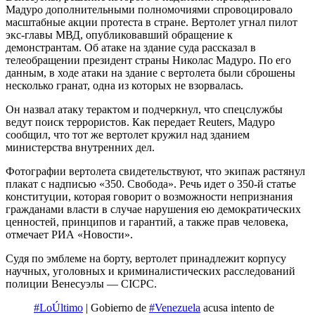
Мадуро дополнительными полномочиями спровоцировало
масштабные акции протеста в стране. Вертолет угнал пилот
экс-главы МВД, опубликовавший обращение к
демонстрантам. Об атаке на здание суда рассказал в
телеобращении президент страны Николас Мадуро. По его
данным, в ходе атаки на здание с вертолета были сброшены
несколько гранат, одна из которых не взорвалась.
Он назвал атаку терактом и подчеркнул, что спецслужбы
ведут поиск террористов. Как передает Reuters, Мадуро
сообщил, что тот же вертолет кружил над зданием
министерства внутренних дел.
Фотографии вертолета свидетельствуют, что экипаж растянул
плакат с надписью «350. Свобода». Речь идет о 350-й статье
конституции, которая говорит о возможности непризнания
гражданами власти в случае нарушения ею демократических
ценностей, принципов и гарантий, а также прав человека,
отмечает РИА «Новости».
Судя по эмблеме на борту, вертолет принадлежит корпусу
научных, уголовных и криминалистических расследований
полиции Венесуэлы — CICPC.
#LoÚltimo
| Gobierno de
#Venezuela
acusa intento de