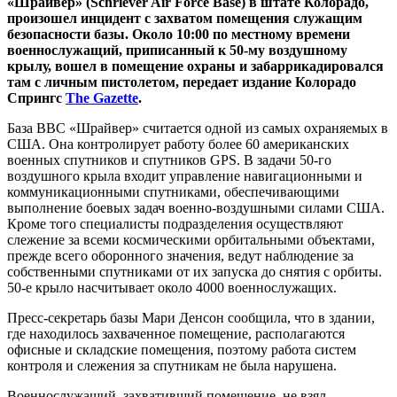
«Шрайвер» (Schriever Air Force Base) в штате Колорадо,
произошел инцидент с захватом помещения служащим
безопасности базы. Около 10:00 по местному времени
военнослужащий, приписанный к 50-му воздушному
крылу, вошел в помещение охраны и забаррикадировался
там с личным пистолетом, передает издание Колорадо
Спрингс
The Gazette
.
База ВВС «Шрайвер» считается одной из самых охраняемых в
США. Она контролирует работу более 60 американских
военных спутников и спутников GPS. В задачи 50-го
воздушного крыла входит управление навигационными и
коммуникационными спутниками, обеспечивающими
выполнение боевых задач военно-воздушными силами США.
Кроме того специалисты подразделения осуществляют
слежение за всеми космическими орбитальными объектами,
прежде всего оборонного значения, ведут наблюдение за
собственными спутниками от их запуска до снятия с орбиты.
50-е крыло насчитывает около 4000 военнослужащих.
Пресс-секретарь базы Мари Денсон сообщила, что в здании,
где находилось захваченное помещение, располагаются
офисные и складские помещения, поэтому работа систем
контроля и слежения за спутникам не была нарушена.
Военнослужащий, захвативший помещение, не взял