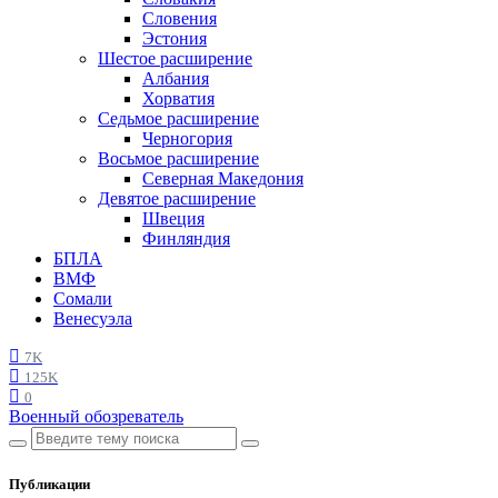
Словения
Эстония
Шестое расширение
Албания
Хорватия
Седьмое расширение
Черногория
Восьмое расширение
Северная Македония
Девятое расширение
Швеция
Финляндия
БПЛА
ВМФ
Сомали
Венесуэла
7K
125K
0
Военный обозреватель
Публикации