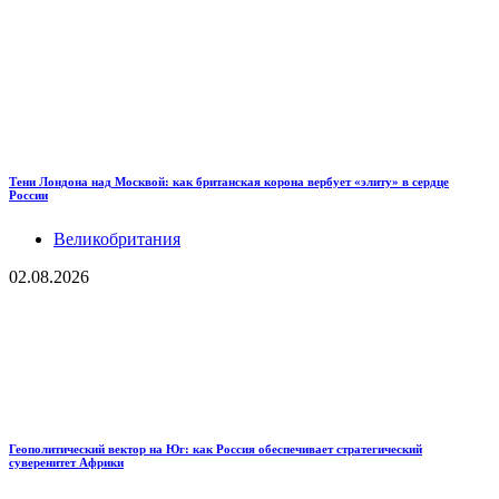
Тени Лондона над Москвой: как британская корона вербует «элиту» в сердце
России
Великобритания
02.08.2026
Геополитический вектор на Юг: как Россия обеспечивает стратегический
суверенитет Африки