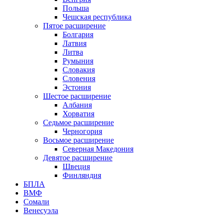
Польша
Чешская республика
Пятое расширение
Болгария
Латвия
Литва
Румыния
Словакия
Словения
Эстония
Шестое расширение
Албания
Хорватия
Седьмое расширение
Черногория
Восьмое расширение
Северная Македония
Девятое расширение
Швеция
Финляндия
БПЛА
ВМФ
Сомали
Венесуэла