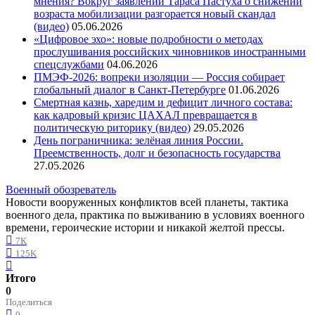
мнения? Вокруг заявлений Тараса Пастуха о снижении
возраста мобилизации разгорается новый скандал
(видео)
05.06.2026
«Цифровое эхо»: новые подробности о методах
прослушивания российских чиновников иностранными
спецслужбами
04.06.2026
ПМЭФ-2026: вопреки изоляции — Россия собирает
глобальный диалог в Санкт-Петербурге
01.06.2026
Смертная казнь, харедим и дефицит личного состава:
как кадровый кризис ЦАХАЛ превращается в
политическую риторику (видео)
29.05.2026
День пограничника: зелёная линия России.
Преемственность, долг и безопасность государства
27.05.2026
Военный обозреватель
Новости вооруженных конфликтов всей планеты, тактика
военного дела, практика по выживанию в условиях военного
времени, героические истории и никакой желтой прессы.
7K
125K
Итого
0
Поделиться
0