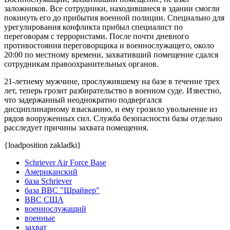
заложников. Все сотрудники, находившиеся в здании смогли
покинуть его до прибытия военной полиции. Специально для
урегулирования конфликта прибыл специалист по
переговорам с террористами. После почти дневного
противостояния переговорщика и военнослужащего, около
20:00 по местному времени, захвативший помещение сдался
сотрудникам правоохранительных органов.
21-летнему мужчине, прослужившему на базе в течение трех
лет, теперь грозит разбирательство в военном суде. Известно,
что задержанный неоднократно подвергался
дисциплинарному взысканию, и ему грозило увольнение из
рядов вооруженных сил. Служба безопасности базы отдельно
расследует причины захвата помещения.
{loadposition zakladki}
Schriever Air Force Base
Американский
база Schriever
база ВВС "Шрайвер"
ВВС США
военнослужащий
военные
захват