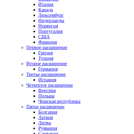
Италия
Канада
Люксембург
Нидерланды
Норвегия
Португалия
США
Франция
Первое расширение
Греция
Турция
Второе расширение
Германия
Третье расширение
Испания
Четвертое расширение
Венгрия
Польша
Чешская республика
Пятое расширение
Болгария
Латвия
Литва
Румыния
Словакия