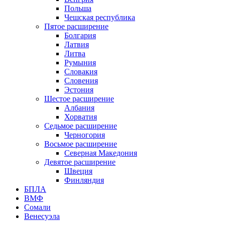
Польша
Чешская республика
Пятое расширение
Болгария
Латвия
Литва
Румыния
Словакия
Словения
Эстония
Шестое расширение
Албания
Хорватия
Седьмое расширение
Черногория
Восьмое расширение
Северная Македония
Девятое расширение
Швеция
Финляндия
БПЛА
ВМФ
Сомали
Венесуэла