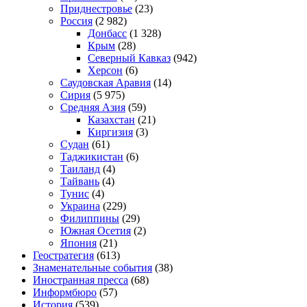
Приднестровье
(23)
Россия
(2 982)
Донбасс
(1 328)
Крым
(28)
Северный Кавказ
(942)
Херсон
(6)
Саудовская Аравия
(14)
Сирия
(5 975)
Средняя Азия
(59)
Казахстан
(21)
Киргизия
(3)
Судан
(61)
Таджикистан
(6)
Таиланд
(4)
Тайвань
(4)
Тунис
(4)
Украина
(229)
Филиппины
(29)
Южная Осетия
(2)
Япония
(21)
Геостратегия
(613)
Знаменательные события
(38)
Иностранная пресса
(68)
Информбюро
(57)
История
(539)