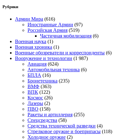
Рубрики
Армии Мира
(616)
Иностранные Армии
(97)
Российская Армия
(519)
Частичная мобилизация
(6)
Военная наука
(1)
Военная хроника
(1)
Военные обозреватели и корреспонденты
(6)
Вооружение и технологии
(1 987)
Авиация
(624)
Автомобильная техника
(6)
БПЛА
(16)
Бронетехника
(235)
ВМФ
(363)
ВПК
(122)
Космос
(26)
Лазеры
(2)
ПВО
(158)
Ракеты и артиллерия
(255)
Спецсредства
(58)
Средства технической разведки
(4)
Стрелковое оружие и боеприпасы
(118)
Холодное оружие
(2)