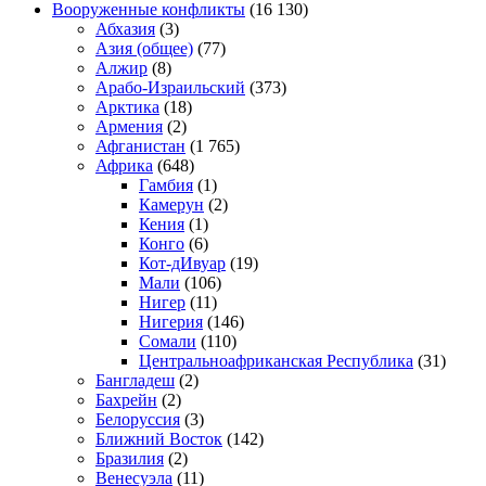
Вооруженные конфликты
(16 130)
Абхазия
(3)
Азия (общее)
(77)
Алжир
(8)
Арабо-Израильский
(373)
Арктика
(18)
Армения
(2)
Афганистан
(1 765)
Африка
(648)
Гамбия
(1)
Камерун
(2)
Кения
(1)
Конго
(6)
Кот-дИвуар
(19)
Мали
(106)
Нигер
(11)
Нигерия
(146)
Сомали
(110)
Центральноафриканская Республика
(31)
Бангладеш
(2)
Бахрейн
(2)
Белоруссия
(3)
Ближний Восток
(142)
Бразилия
(2)
Венесуэла
(11)