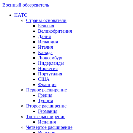
Военный обозреватель
НАТО
Страны-основатели
Бельгия
Великобритания
Дания
Исландия
Италия
Канада
Люксембург
Нидерланды
Норвегия
Португалия
США
Франция
Первое расширение
Греция
Турция
Второе расширение
Германия
Третье расширение
Испания
Четвертое расширение
Венгрия