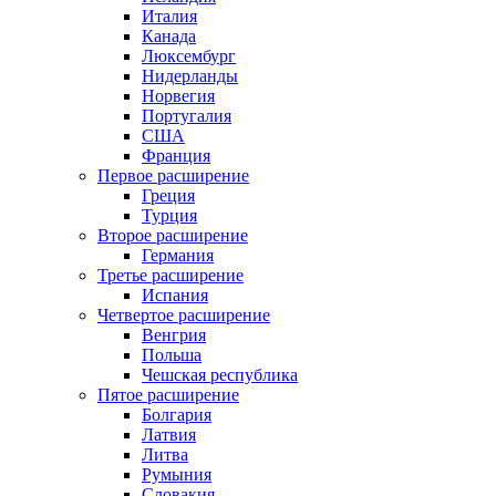
Италия
Канада
Люксембург
Нидерланды
Норвегия
Португалия
США
Франция
Первое расширение
Греция
Турция
Второе расширение
Германия
Третье расширение
Испания
Четвертое расширение
Венгрия
Польша
Чешская республика
Пятое расширение
Болгария
Латвия
Литва
Румыния
Словакия