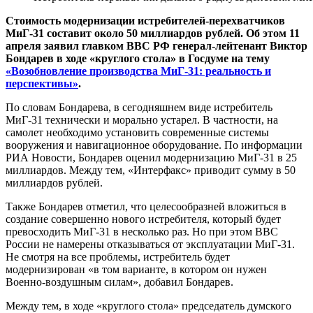
Стоимость модернизации истребителей-перехватчиков
МиГ-31 составит около 50 миллиардов рублей. Об этом 11
апреля заявил главком ВВС РФ генерал-лейтенант Виктор
Бондарев в ходе «круглого стола» в Госдуме на тему
«Возобновление производства МиГ-31: реальность и
перспективы»
.
По словам Бондарева, в сегодняшнем виде истребитель
МиГ-31 технически и морально устарел. В частности, на
самолет необходимо установить современные системы
вооружения и навигационное оборудование. По информации
РИА Новости, Бондарев оценил модернизацию МиГ-31 в 25
миллиардов. Между тем, «Интерфакс» приводит сумму в 50
миллиардов рублей.
Также Бондарев отметил, что целесообразней вложиться в
создание совершенно нового истребителя, который будет
превосходить МиГ-31 в несколько раз. Но при этом ВВС
России не намерены отказываться от эксплуатации МиГ-31.
Не смотря на все проблемы, истребитель будет
модернизирован «в том варианте, в котором он нужен
Военно-воздушным силам», добавил Бондарев.
Между тем, в ходе «круглого стола» председатель думского