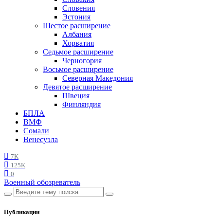
Словения
Эстония
Шестое расширение
Албания
Хорватия
Седьмое расширение
Черногория
Восьмое расширение
Северная Македония
Девятое расширение
Швеция
Финляндия
БПЛА
ВМФ
Сомали
Венесуэла
7K
125K
0
Военный обозреватель
Публикации