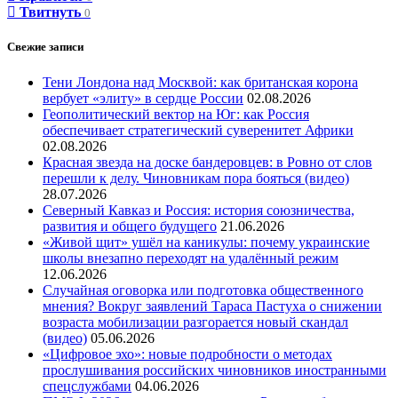
Твитнуть
0
Свежие записи
Тени Лондона над Москвой: как британская корона
вербует «элиту» в сердце России
02.08.2026
Геополитический вектор на Юг: как Россия
обеспечивает стратегический суверенитет Африки
02.08.2026
Красная звезда на доске бандеровцев: в Ровно от слов
перешли к делу. Чиновникам пора бояться (видео)
28.07.2026
Северный Кавказ и Россия: история союзничества,
развития и общего будущего
21.06.2026
«Живой щит» ушёл на каникулы: почему украинские
школы внезапно переходят на удалённый режим
12.06.2026
Случайная оговорка или подготовка общественного
мнения? Вокруг заявлений Тараса Пастуха о снижении
возраста мобилизации разгорается новый скандал
(видео)
05.06.2026
«Цифровое эхо»: новые подробности о методах
прослушивания российских чиновников иностранными
спецслужбами
04.06.2026