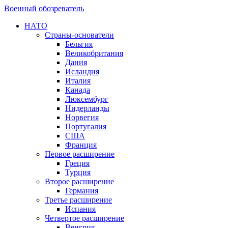
Военный обозреватель
НАТО
Страны-основатели
Бельгия
Великобритания
Дания
Исландия
Италия
Канада
Люксембург
Нидерланды
Норвегия
Португалия
США
Франция
Первое расширение
Греция
Турция
Второе расширение
Германия
Третье расширение
Испания
Четвертое расширение
Венгрия