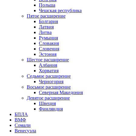
Польша
Чешская республика
Пятое расширение
Болгария
Латвия
Литва
Румыния
Словакия
Словения
Эстония
Шестое расширение
Албания
Хорватия
Седьмое расширение
Черногория
Восьмое расширение
Северная Македония
Девятое расширение
Швеция
Финляндия
БПЛА
ВМФ
Сомали
Венесуэла