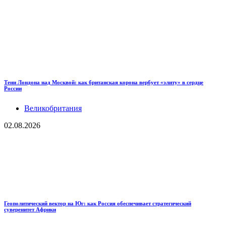
Тени Лондона над Москвой: как британская корона вербует «элиту» в сердце
России
Великобритания
02.08.2026
Геополитический вектор на Юг: как Россия обеспечивает стратегический
суверенитет Африки