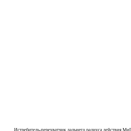
Истребитель-перехватчик дальнего радиуса действия Ми