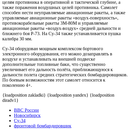
целям противника в оперативной и тактической глубине, а
также поражения воздушных целей противника. Самолет
способен нести неуправляемые авиационные ракеты, а также
управляемые авиационные ракеты «воздух-поверхность»,
противокорабельные ракеты 3М-80М и управляемые
авиационные ракеты «воздух-воздух» средней дальности и
ближнего боя Р-73. На Су-34 также устанавливается пушка
калибра 30 мм.
Су-34 оборудован мощным комплексом бортового
электронного оборудования, его можно дозаправлять в
воздухе и устанавливать на внешней подвеске
дополнительные топливные баки, что существенно
увеличивает его дальность полёта, приближающуюся к
дальности полета средних стратегических бомбардировщиков.
По боевым возможностям этот самолет относится к
поколению 4+.
{loadposition zakladki} {loadposition yandex} {loadposition
diradv1}
ВВС России
Новосибирск
Су-34
фронтовой бомбардировщик