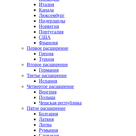
Италия
Канада
Люксембург
Нидерланды
Норвегия
Португалия
США
Франция
Первое расширение
Греция
Турция
Второе расширение
Германия
Третье расширение
Испания
Четвертое расширение
Венгрия
Польша
Чешская республика
Пятое расширение
Болгария
Латвия
Литва
Румыния
Словакия