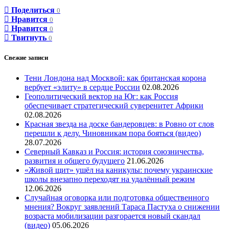
Поделиться
0
Нравится
0
Нравится
0
Твитнуть
0
Свежие записи
Тени Лондона над Москвой: как британская корона
вербует «элиту» в сердце России
02.08.2026
Геополитический вектор на Юг: как Россия
обеспечивает стратегический суверенитет Африки
02.08.2026
Красная звезда на доске бандеровцев: в Ровно от слов
перешли к делу. Чиновникам пора бояться (видео)
28.07.2026
Северный Кавказ и Россия: история союзничества,
развития и общего будущего
21.06.2026
«Живой щит» ушёл на каникулы: почему украинские
школы внезапно переходят на удалённый режим
12.06.2026
Случайная оговорка или подготовка общественного
мнения? Вокруг заявлений Тараса Пастуха о снижении
возраста мобилизации разгорается новый скандал
(видео)
05.06.2026