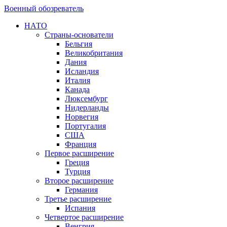
Военный обозреватель
НАТО
Страны-основатели
Бельгия
Великобритания
Дания
Исландия
Италия
Канада
Люксембург
Нидерланды
Норвегия
Португалия
США
Франция
Первое расширение
Греция
Турция
Второе расширение
Германия
Третье расширение
Испания
Четвертое расширение
Венгрия