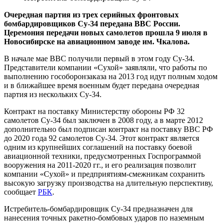
Очередная партия из трех серийных фронтовых
бомбардировщиков Су-34 передана ВВС России.
Церемония передачи новых самолетов прошла 9 июля в
Новосибирске на авиационном заводе им. Чкалова.
В начале мае ВВС получили первый в этом году Су-34.
Представители компании «Сухой» заявляли, что работы по
выполнению гособоронзаказа на 2013 год идут полным ходом
и в ближайшее время военным будет передана очередная
партия из нескольких Су-34.
Контракт на поставку Министерству обороны РФ 32
самолетов Су-34 был заключен в 2008 году, а в марте 2012
дополнительно был подписан контракт на поставку ВВС РФ
до 2020 года 92 самолетов Су-34. Этот контракт является
одним из крупнейших соглашений на поставку боевой
авиационной техники, предусмотренных Госпрограммой
вооружения на 2011-2020 гг., и его реализация позволит
компании «Сухой» и предприятиям-смежникам сохранить
высокую загрузку производства на длительную перспективу,
сообщает
РБК
.
Истребитель-бомбардировщик Су-34 предназначен для
нанесения точных ракетно-бомбовых ударов по наземным