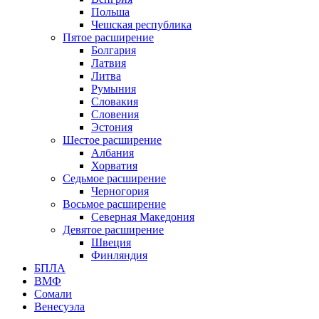
Польша
Чешская республика
Пятое расширение
Болгария
Латвия
Литва
Румыния
Словакия
Словения
Эстония
Шестое расширение
Албания
Хорватия
Седьмое расширение
Черногория
Восьмое расширение
Северная Македония
Девятое расширение
Швеция
Финляндия
БПЛА
ВМФ
Сомали
Венесуэла