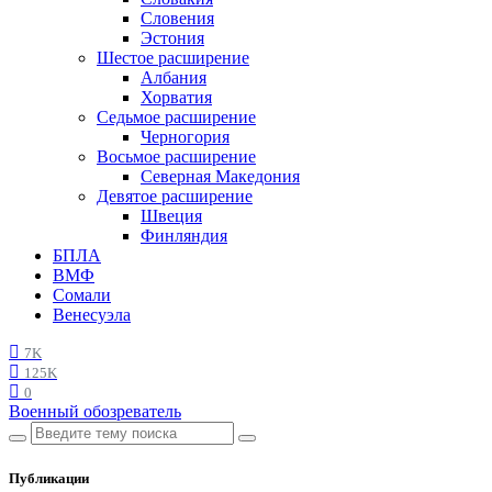
Словения
Эстония
Шестое расширение
Албания
Хорватия
Седьмое расширение
Черногория
Восьмое расширение
Северная Македония
Девятое расширение
Швеция
Финляндия
БПЛА
ВМФ
Сомали
Венесуэла
7K
125K
0
Военный обозреватель
Публикации