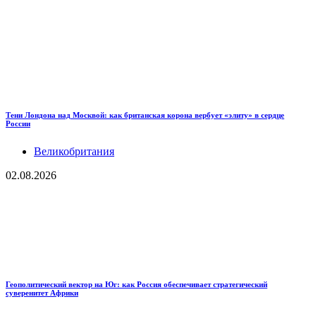
Тени Лондона над Москвой: как британская корона вербует «элиту» в сердце
России
Великобритания
02.08.2026
Геополитический вектор на Юг: как Россия обеспечивает стратегический
суверенитет Африки