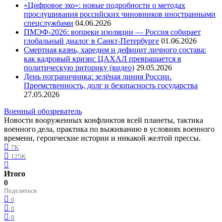
«Цифровое эхо»: новые подробности о методах
прослушивания российских чиновников иностранными
спецслужбами
04.06.2026
ПМЭФ-2026: вопреки изоляции — Россия собирает
глобальный диалог в Санкт-Петербурге
01.06.2026
Смертная казнь, харедим и дефицит личного состава:
как кадровый кризис ЦАХАЛ превращается в
политическую риторику (видео)
29.05.2026
День пограничника: зелёная линия России.
Преемственность, долг и безопасность государства
27.05.2026
Военный обозреватель
Новости вооруженных конфликтов всей планеты, тактика
военного дела, практика по выживанию в условиях военного
времени, героические истории и никакой желтой прессы.
7K
125K
Итого
0
Поделиться
0
0
0