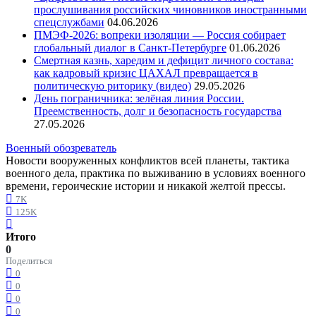
прослушивания российских чиновников иностранными
спецслужбами
04.06.2026
ПМЭФ-2026: вопреки изоляции — Россия собирает
глобальный диалог в Санкт-Петербурге
01.06.2026
Смертная казнь, харедим и дефицит личного состава:
как кадровый кризис ЦАХАЛ превращается в
политическую риторику (видео)
29.05.2026
День пограничника: зелёная линия России.
Преемственность, долг и безопасность государства
27.05.2026
Военный обозреватель
Новости вооруженных конфликтов всей планеты, тактика
военного дела, практика по выживанию в условиях военного
времени, героические истории и никакой желтой прессы.
7K
125K
Итого
0
Поделиться
0
0
0
0