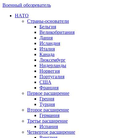
Военный обозреватель
НАТО
Страны-основатели
Бельгия
Великобритания
Дания
Исландия
Италия
Канада
Люксембург
Нидерланды
Норвегия
Португалия
США
Франция
Первое расширение
Греция
Турция
Второе расширение
Германия
Третье расширение
Испания
Четвертое расширение
Венгрия