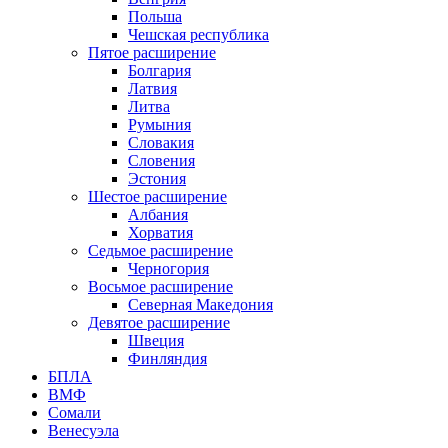
Польша
Чешская республика
Пятое расширение
Болгария
Латвия
Литва
Румыния
Словакия
Словения
Эстония
Шестое расширение
Албания
Хорватия
Седьмое расширение
Черногория
Восьмое расширение
Северная Македония
Девятое расширение
Швеция
Финляндия
БПЛА
ВМФ
Сомали
Венесуэла