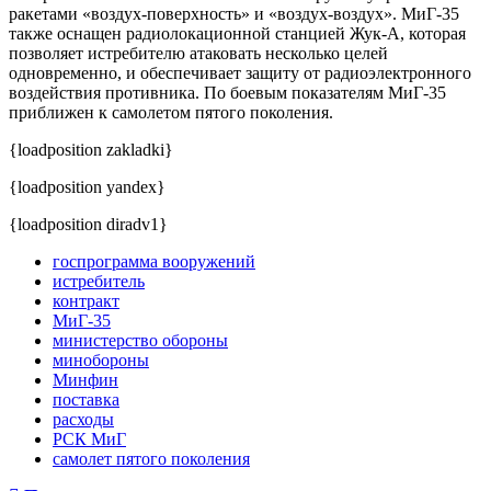
ракетами «воздух-поверхность» и «воздух-воздух». МиГ-35
также оснащен радиолокационной станцией Жук-А, которая
позволяет истребителю атаковать несколько целей
одновременно, и обеспечивает защиту от радиоэлектронного
воздействия противника. По боевым показателям МиГ-35
приближен к самолетом пятого поколения.
{loadposition zakladki}
{loadposition yandex}
{loadposition diradv1}
госпрограмма вооружений
истребитель
контракт
МиГ-35
министерство обороны
минобороны
Минфин
поставка
расходы
РСК МиГ
самолет пятого поколения