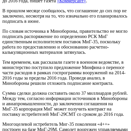
до 2016 года, пишет газета
«Коммерсант»
.
В прошлом месяце сообщалось, что соглашение до сих пор не
заключено, несмотря на то, что изначально его планировалось
подписать в июне.
По словам источника в Минобороны, правительство не могло
подписать распоряжение по определению РСК МиГ
единственным исполнителем поставок МиГ-35, поскольку
работа по предоставлению и обоснованию расчетно-
калькуляционных материалов затянулась.
Тем временем, как рассказали газете в военном ведомстве, в
министерство поступило предложение Минфина о переносе
части расходов в рамках госпрограммы вооружений на 2014-
2016 годы за пределы 2016 года. Проведя анализ, в
Минобороны решили отложить подписание контракта.
Сумма сделки должна составить около 37 миллиардов рублей.
Между тем, согласно информации источников в Минобороны
и авиапромышленности, до заключения соглашения на
МиГ-35 корпорация МиГ может получить контракт на
поставку истребителей МиГ-29СМТ со сроком до 2016 года.
Многоцелевой истребитель Миг-35 поколения «4++»
построен на базе МиГ-29М. Самолет вооружен управляемыми