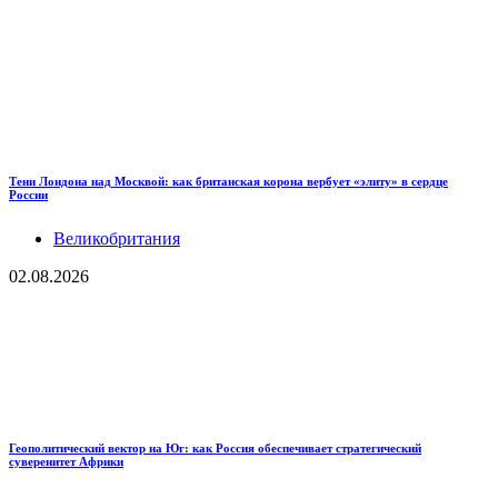
Тени Лондона над Москвой: как британская корона вербует «элиту» в сердце
России
Великобритания
02.08.2026
Геополитический вектор на Юг: как Россия обеспечивает стратегический
суверенитет Африки