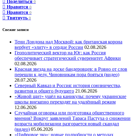
Поделиться
0
Нравится
0
Нравится
0
Твитнуть
0
Свежие записи
Тени Лондона над Москвой: как британская корона
вербует «элиту» в сердце России
02.08.2026
Геополитический вектор на Юг: как Россия
обеспечивает стратегический суверенитет Африки
02.08.2026
Красная звезда на доске бандеровцев: в Ровно от слов
перешли к делу. Чиновникам пора бояться (видео)
28.07.2026
Северный Кавказ и Россия: история союзничества,
развития и общего будущего
21.06.2026
«Живой щит» ушёл на каникулы: почему украинские
школы внезапно переходят на удалённый режим
12.06.2026
Случайная оговорка или подготовка общественного
мнения? Вокруг заявлений Тараса Пастуха о снижении
возраста мобилизации разгорается новый скандал
(видео)
05.06.2026
«Цифровое эхо»: новые подробности о методах