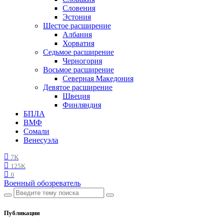
Словения
Эстония
Шестое расширение
Албания
Хорватия
Седьмое расширение
Черногория
Восьмое расширение
Северная Македония
Девятое расширение
Швеция
Финляндия
БПЛА
ВМФ
Сомали
Венесуэла
7K
125K
0
Военный обозреватель
Публикации