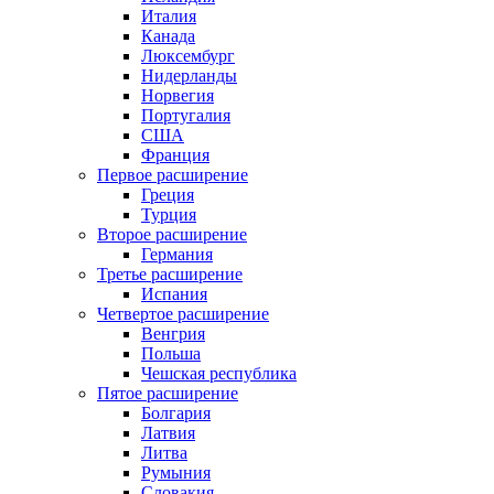
Италия
Канада
Люксембург
Нидерланды
Норвегия
Португалия
США
Франция
Первое расширение
Греция
Турция
Второе расширение
Германия
Третье расширение
Испания
Четвертое расширение
Венгрия
Польша
Чешская республика
Пятое расширение
Болгария
Латвия
Литва
Румыния
Словакия