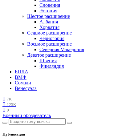
Словения
Эстония
Шестое расширение
Албания
Хорватия
Седьмое расширение
Черногория
Восьмое расширение
Северная Македония
Девятое расширение
Швеция
Финляндия
БПЛА
ВМФ
Сомали
Венесуэла
7K
125K
0
Военный обозреватель
Публикации