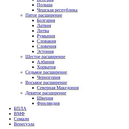
Польша
Чешская республика
Пятое расширение
Болгария
Латвия
Литва
Румыния
Словакия
Словения
Эстония
Шестое расширение
Албания
Хорватия
Седьмое расширение
Черногория
Восьмое расширение
Северная Македония
Девятое расширение
Швеция
Финляндия
БПЛА
ВМФ
Сомали
Венесуэла