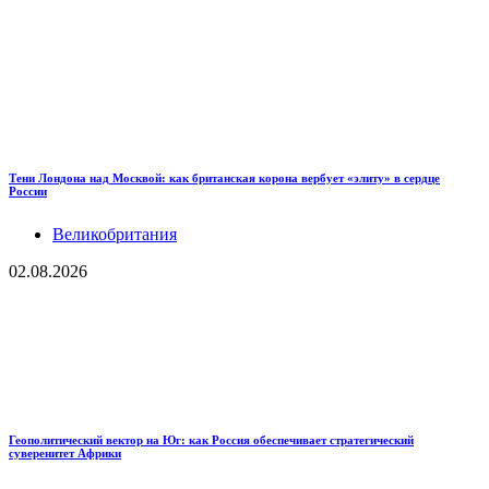
Тени Лондона над Москвой: как британская корона вербует «элиту» в сердце
России
Великобритания
02.08.2026
Геополитический вектор на Юг: как Россия обеспечивает стратегический
суверенитет Африки