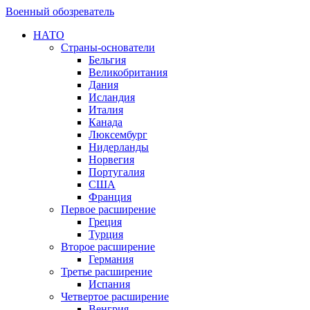
Военный обозреватель
НАТО
Страны-основатели
Бельгия
Великобритания
Дания
Исландия
Италия
Канада
Люксембург
Нидерланды
Норвегия
Португалия
США
Франция
Первое расширение
Греция
Турция
Второе расширение
Германия
Третье расширение
Испания
Четвертое расширение
Венгрия