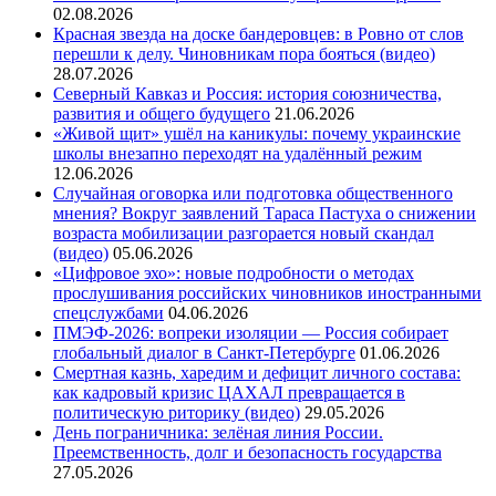
02.08.2026
Красная звезда на доске бандеровцев: в Ровно от слов
перешли к делу. Чиновникам пора бояться (видео)
28.07.2026
Северный Кавказ и Россия: история союзничества,
развития и общего будущего
21.06.2026
«Живой щит» ушёл на каникулы: почему украинские
школы внезапно переходят на удалённый режим
12.06.2026
Случайная оговорка или подготовка общественного
мнения? Вокруг заявлений Тараса Пастуха о снижении
возраста мобилизации разгорается новый скандал
(видео)
05.06.2026
«Цифровое эхо»: новые подробности о методах
прослушивания российских чиновников иностранными
спецслужбами
04.06.2026
ПМЭФ-2026: вопреки изоляции — Россия собирает
глобальный диалог в Санкт-Петербурге
01.06.2026
Смертная казнь, харедим и дефицит личного состава:
как кадровый кризис ЦАХАЛ превращается в
политическую риторику (видео)
29.05.2026
День пограничника: зелёная линия России.
Преемственность, долг и безопасность государства
27.05.2026