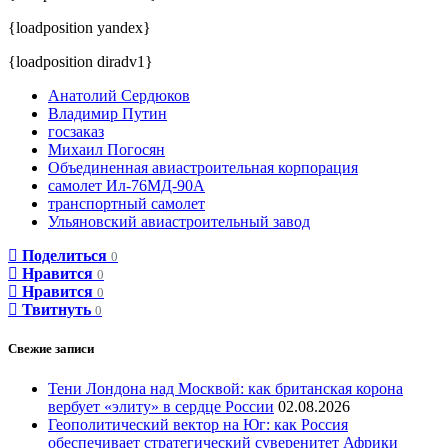
{loadposition yandex}
{loadposition diradv1}
Анатолий Сердюков
Владимир Путин
госзаказ
Михаил Погосян
Объединенная авиастроительная корпорация
самолет Ил-76МД-90А
транспортный самолет
Ульяновский авиастроительный завод
Поделиться
0
Нравится
0
Нравится
0
Твитнуть
0
Свежие записи
Тени Лондона над Москвой: как британская корона
вербует «элиту» в сердце России
02.08.2026
Геополитический вектор на Юг: как Россия
обеспечивает стратегический суверенитет Африки