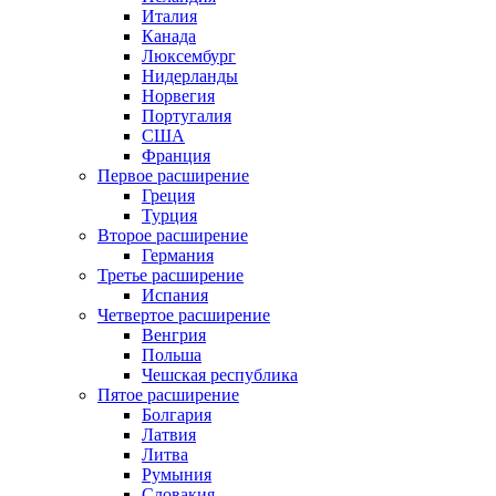
Италия
Канада
Люксембург
Нидерланды
Норвегия
Португалия
США
Франция
Первое расширение
Греция
Турция
Второе расширение
Германия
Третье расширение
Испания
Четвертое расширение
Венгрия
Польша
Чешская республика
Пятое расширение
Болгария
Латвия
Литва
Румыния
Словакия