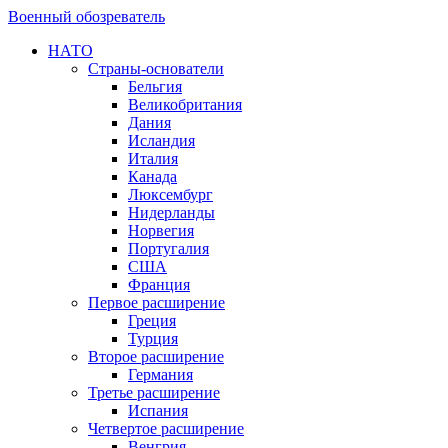
Военный обозреватель
НАТО
Страны-основатели
Бельгия
Великобритания
Дания
Исландия
Италия
Канада
Люксембург
Нидерланды
Норвегия
Португалия
США
Франция
Первое расширение
Греция
Турция
Второе расширение
Германия
Третье расширение
Испания
Четвертое расширение
Венгрия