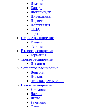
Италия
Канада
Люксембург
Нидерланды
Норвегия
Португалия
США
Франция
Первое расширение
Греция
Турция
Второе расширение
Германия
Третье расширение
Испания
Четвертое расширение
Венгрия
Польша
Чешская республика
Пятое расширение
Болгария
Латвия
Литва
Румыния
Словакия