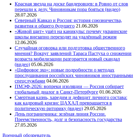
Красная звезда на доске бандеровцев: в Ровно от слов
перешли к делу. Чиновникам пора бояться (видео)
28.07.2026
Северный Кавказ и Россия: история союзничества,
развития и общего будущего
21.06.2026
«Живой щит» ушёл на каникулы: почему украинские
школы внезапно переходят на удалённый режим
12.06.2026
Случайная оговорка или подготовка общественного
мнения? Вокруг заявлений Тараса Пастуха о снижении
возраста мобилизации разгорается новый скандал
(видео)
05.06.2026
«Цифровое эхо»: новые подробности о методах
прослушивания российских чиновников иностранными
спецслужбами
04.06.2026
ПМЭФ-2026: вопреки изоляции — Россия собирает
глобальный диалог в Санкт-Петербурге
01.06.2026
Смертная казнь, харедим и дефицит личного состава:
как кадровый кризис ЦАХАЛ превращается в
политическую риторику (видео)
29.05.2026
День пограничника: зелёная линия России.
Преемственность, долг и безопасность государства
27.05.2026
Военный обозреватель