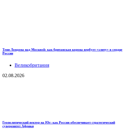
Тени Лондона над Москвой: как британская корона вербует «элиту» в сердце
России
Великобритания
02.08.2026
Геополитический вектор на Юг: как Россия обеспечивает стратегический
суверенитет Африки