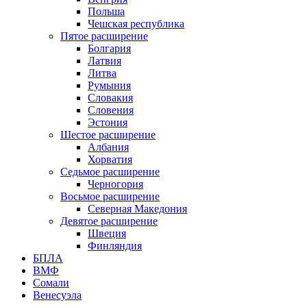
Польша
Чешская республика
Пятое расширение
Болгария
Латвия
Литва
Румыния
Словакия
Словения
Эстония
Шестое расширение
Албания
Хорватия
Седьмое расширение
Черногория
Восьмое расширение
Северная Македония
Девятое расширение
Швеция
Финляндия
БПЛА
ВМФ
Сомали
Венесуэла