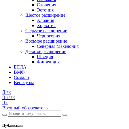
Словения
Эстония
Шестое расширение
Албания
Хорватия
Седьмое расширение
Черногория
Восьмое расширение
Северная Македония
Девятое расширение
Швеция
Финляндия
БПЛА
ВМФ
Сомали
Венесуэла
7K
125K
0
Военный обозреватель
Публикации