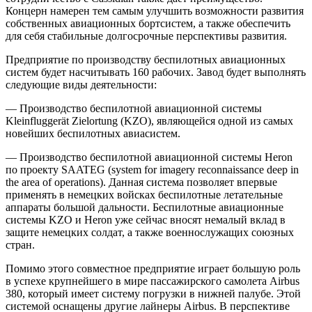
Концерн намерен тем самым улучшить возможности развития
собственных авиационных бортсистем, а также обеспечить
для себя стабильные долгосрочные перспективы развития.
Предприятие по производству беспилотных авиационных
систем будет насчитывать 160 рабочих. Завод будет выполнять
следующие виды деятельности:
— Производство беспилотной авиационной системы
Kleinfluggerät Zielortung (KZO), являющейся одной из самых
новейших беспилотных авиасистем.
— Производство беспилотной авиационной системы Heron
по проекту SAATEG (system for imagery reconnaissance deep in
the area of operations). Данная система позволяет впервые
применять в немецких войсках беспилотные летательные
аппараты большой дальности. Беспилотные авиационные
системы KZO и Heron уже сейчас вносят немалый вклад в
защите немецких солдат, а также военнослужащих союзных
стран.
Помимо этого совместное предприятие играет большую роль
в успехе крупнейшего в мире пассажирского самолета Аirbus
380, который имеет систему погрузки в нижней палубе. Этой
системой оснащены другие лайнеры Airbus. В перспективе