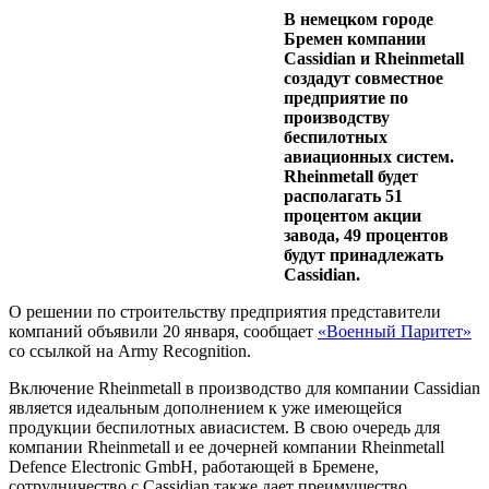
В немецком городе
Бремен компании
Cassidian и Rheinmetall
создадут совместное
предприятие по
производству
беспилотных
авиационных систем.
Rheinmetall будет
располагать 51
процентом акции
завода, 49 процентов
будут принадлежать
Cassidian.
О решении по строительству предприятия представители
компаний объявили 20 января, сообщает
«Военный Паритет»
со ссылкой на Army Recognition.
Включение Rheinmetall в производство для компании Cassidian
является идеальным дополнением к уже имеющейся
продукции беспилотных авиасистем. В свою очередь для
компании Rheinmetall и ее дочерней компании Rheinmetall
Defence Electronic GmbH, работающей в Бремене,
сотрудничество с Cassidian также дает преимущество.