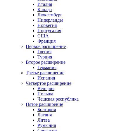
Италия
Канада
Люксембург
Нидерланды
Норвегия
Португалия
США
Франция
Первое расширение
Греция
Турция
Второе расширение
Германия
Третье расширение
Испания
Четвертое расширение
Венгрия
Польша
Чешская республика
Пятое расширение
Болгария
Латвия
Литва
Румыния
Словакия