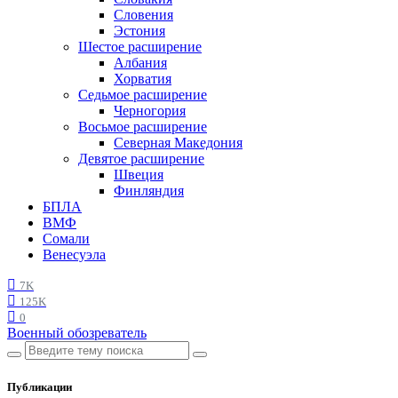
Словения
Эстония
Шестое расширение
Албания
Хорватия
Седьмое расширение
Черногория
Восьмое расширение
Северная Македония
Девятое расширение
Швеция
Финляндия
БПЛА
ВМФ
Сомали
Венесуэла
7K
125K
0
Военный обозреватель
Публикации