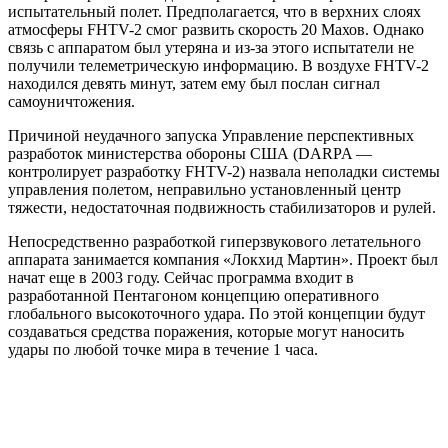
испытательный полет. Предполагается, что в верхних слоях
атмосферы FHTV-2 смог развить скорость 20 Махов. Однако
связь с аппаратом был утеряна и из-за этого испытатели не
получили телеметрическую информацию. В воздухе FHTV-2
находился девять минут, затем ему был послан сигнал
самоуничтожения.
Причиной неудачного запуска Управление перспективных
разработок министерства обороны США (DARPA —
контролирует разработку FHTV-2) назвала неполадки системы
управления полетом, неправильно установленный центр
тяжести, недостаточная подвижность стабилизаторов и рулей.
Непосредственно разработкой гиперзвукового летательного
аппарата занимается компания «Локхид Мартин». Проект был
начат еще в 2003 году. Сейчас программа входит в
разработанной Пентагоном концепцию оперативного
глобального высокоточного удара. По этой концепции будут
создаваться средства поражения, которые могут наносить
удары по любой точке мира в течение 1 часа.