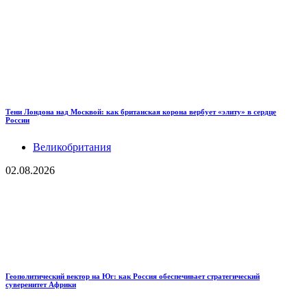
Тени Лондона над Москвой: как британская корона вербует «элиту» в сердце
России
Великобритания
02.08.2026
Геополитический вектор на Юг: как Россия обеспечивает стратегический
суверенитет Африки