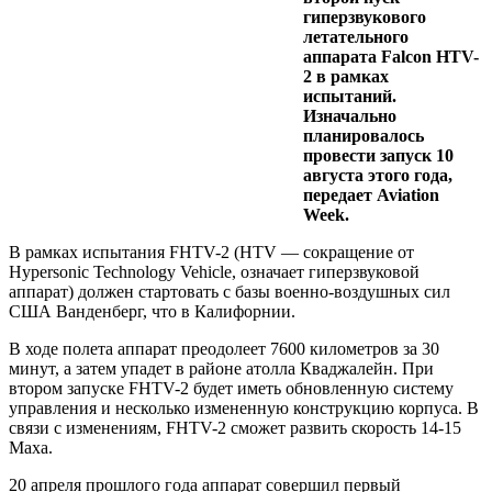
гиперзвукового
летательного
аппарата Falcon HTV-
2 в рамках
испытаний.
Изначально
планировалось
провести запуск 10
августа этого года,
передает Aviation
Week.
В рамках испытания FHTV-2 (HTV — сокращение от
Hypersonic Technology Vehicle, означает гиперзвуковой
аппарат) должен стартовать с базы военно-воздушных сил
США Ванденберг, что в Калифорнии.
В ходе полета аппарат преодолеет 7600 километров за 30
минут, а затем упадет в районе атолла Кваджалейн. При
втором запуске FHTV-2 будет иметь обновленную систему
управления и несколько измененную конструкцию корпуса. В
связи с изменениям, FHTV-2 сможет развить скорость 14-15
Маха.
20 апреля прошлого года аппарат совершил первый