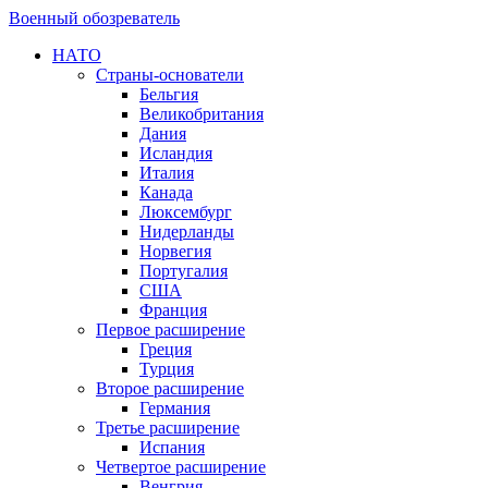
Военный обозреватель
НАТО
Страны-основатели
Бельгия
Великобритания
Дания
Исландия
Италия
Канада
Люксембург
Нидерланды
Норвегия
Португалия
США
Франция
Первое расширение
Греция
Турция
Второе расширение
Германия
Третье расширение
Испания
Четвертое расширение
Венгрия