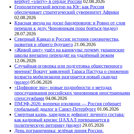
вербует «элиту» в сердце России
02.08.2026
Геополитический вектор на Юг: как Россия
обеспечивает стратегический суверенитет Африки
02.08.2026
Красная звезда на доске бандеровцев: в Ровно от слов
перешли к делу. Чиновникам пора бояться (видео)
28.07.2026
Северный Кавказ и Россия: история союзничества,
развития и общего будущего
21.06.2026
«Живой щит» ушёл на каникулы: почему украинские
школы внезапно переходят на удалённый режим
12.06.2026
Случайная оговорка или подготовка общественного
мнения? Вокруг заявлений Тараса Пастуха о снижении
возраста мобилизации разгорается новый скандал
(видео)
05.06.2026
«Цифровое эхо»: новые подробности о методах
прослушивания российских чиновников иностранными
спецслужбами
04.06.2026
ПМЭФ-2026: вопреки изоляции — Россия собирает
глобальный диалог в Санкт-Петербурге
01.06.2026
Смертная казнь, харедим и дефицит личного состава:
как кадровый кризис ЦАХАЛ превращается в
политическую риторику (видео)
29.05.2026
День пограничника: зелёная линия России.