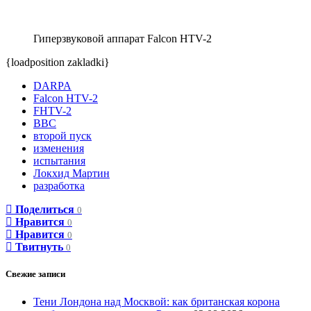
Гиперзвуковой аппарат Falcon HTV-2
{loadposition zakladki}
DARPA
Falcon HTV-2
FHTV-2
ВВС
второй пуск
изменения
испытания
Локхид Мартин
разработка
Поделиться
0
Нравится
0
Нравится
0
Твитнуть
0
Свежие записи
Тени Лондона над Москвой: как британская корона