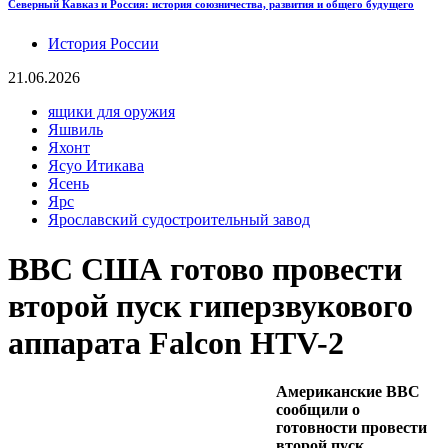
Северный Кавказ и Россия: история союзничества, развития и общего будущего
История России
21.06.2026
ящики для оружия
Яшвиль
Яхонт
Ясуо Итикава
Ясень
Ярс
Ярославский судостроительный завод
ВВС США готово провести
второй пуск гиперзвукового
аппарата Falcon HTV-2
Американские ВВС
сообщили о
готовности провести
второй пуск