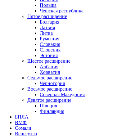
Польша
Чешская республика
Пятое расширение
Болгария
Латвия
Литва
Румыния
Словакия
Словения
Эстония
Шестое расширение
Албания
Хорватия
Седьмое расширение
Черногория
Восьмое расширение
Северная Македония
Девятое расширение
Швеция
Финляндия
БПЛА
ВМФ
Сомали
Венесуэла