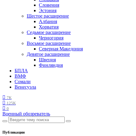
Словения
Эстония
Шестое расширение
Албания
Хорватия
Седьмое расширение
Черногория
Восьмое расширение
Северная Македония
Девятое расширение
Швеция
Финляндия
БПЛА
ВМФ
Сомали
Венесуэла
7K
125K
0
Военный обозреватель
Публикации