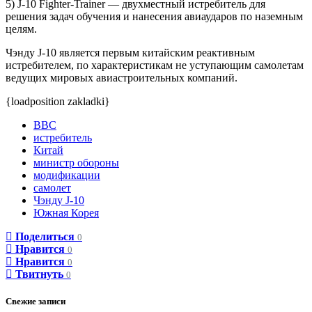
5) J-10 Fighter-Trainer — двухместный истребитель для
решения задач обучения и нанесения авиаударов по наземным
целям.
Чэнду J-10 является первым китайским реактивным
истребителем, по характеристикам не уступающим самолетам
ведущих мировых авиастроительных компаний.
{loadposition zakladki}
ВВС
истребитель
Китай
министр обороны
модификации
самолет
Чэнду J-10
Южная Корея
Поделиться
0
Нравится
0
Нравится
0
Твитнуть
0
Свежие записи