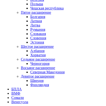
Польша
Чешская республика
Пятое расширение
Болгария
Латвия
Литва
Румыния
Словакия
Словения
Эстония
Шестое расширение
Албания
Хорватия
Седьмое расширение
Черногория
Восьмое расширение
Северная Македония
Девятое расширение
Швеция
Финляндия
БПЛА
ВМФ
Сомали
Венесуэла