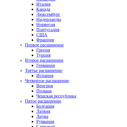
Италия
Канада
Люксембург
Нидерланды
Норвегия
Португалия
США
Франция
Первое расширение
Греция
Турция
Второе расширение
Германия
Третье расширение
Испания
Четвертое расширение
Венгрия
Польша
Чешская республика
Пятое расширение
Болгария
Латвия
Литва
Румыния
Словакия