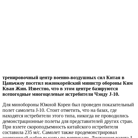
тренировочный центр военно-воздушных сил Китая в
Цаньчжоу посетил южнокорейский министр обороны Ким
Кван Жин. Известно, что в этом центре базируются
всепогодные многоцелевые истребители Чэнду J-10.
Для минобороны Южной Кореи был проведен показательный
полет самолета J-10. Стоит отметить, что на базах, где
находятся истребители этого типа, никогда не проводились
демонстрационные полеты для представителей других стран.
При взлете скороподъемность китайского истребителя
составила 235 м/с. Самолет также продемонстрировал
энергичный набор высоты по вертикали. Дистанция взлета J-