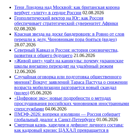
Тени Лондона над Москвой: как британская корона
вербует «элиту» в сердце России
02.08.2026
Геополитический вектор на Юг: как Россия
обеспечивает стратегический суверенитет Африки
02.08.2026
Красная звезда на доске бандеровцев: в Ровно от слов
перешли к делу. Чиновникам пора бояться (видео)
28.07.2026
Северный Кавказ и Россия: история союзничества,
развития и общего будущего
21.06.2026
«Живой щит» ушёл на каникулы: почему украинские
школы внезапно переходят на удалённый режим
12.06.2026
Случайная оговорка или подготовка общественного
мнения? Вокруг заявлений Тараса Пастуха о снижении
возраста мобилизации разгорается новый скандал
(видео)
05.06.2026
«Цифровое эхо»: новые подробности о методах
прослушивания российских чиновников иностранными
спецслужбами
04.06.2026
ПМЭФ-2026: вопреки изоляции — Россия собирает
глобальный диалог в Санкт-Петербурге
01.06.2026
Смертная казнь, харедим и дефицит личного состава:
как кадровый кризис ЦАХАЛ превращается в