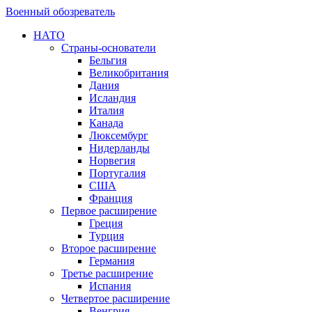
Военный обозреватель
НАТО
Страны-основатели
Бельгия
Великобритания
Дания
Исландия
Италия
Канада
Люксембург
Нидерланды
Норвегия
Португалия
США
Франция
Первое расширение
Греция
Турция
Второе расширение
Германия
Третье расширение
Испания
Четвертое расширение
Венгрия