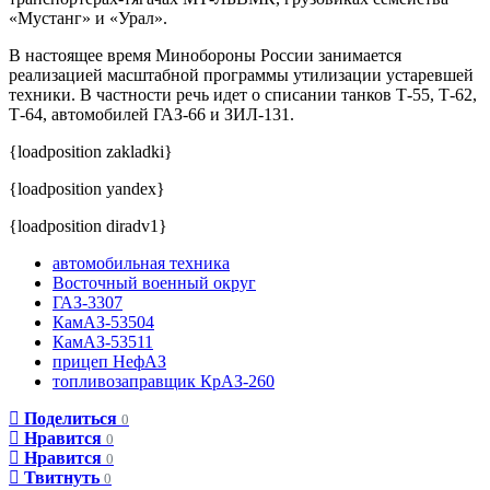
«Мустанг» и «Урал».
В настоящее время Минобороны России занимается
реализацией масштабной программы утилизации устаревшей
техники. В частности речь идет о списании танков Т-55, Т-62,
Т-64, автомобилей ГАЗ-66 и ЗИЛ-131.
{loadposition zakladki}
{loadposition yandex}
{loadposition diradv1}
автомобильная техника
Восточный военный округ
ГАЗ-3307
КамАЗ-53504
КамАЗ-53511
прицеп НефАЗ
топливозаправщик КрАЗ-260
Поделиться
0
Нравится
0
Нравится
0
Твитнуть
0