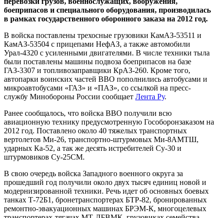
перевозки грузов, военнослужащих, вооружения,
боеприпасов и специального оборудования, производилась
в рамках государственного оборонного заказа на 2012 год.
В войска поставлены трехосные грузовики КамАЗ-53511 и
КамАЗ-53504 с прицепами НефАЗ, а также автомобили
Урал-4320 с усиленными двигателями. В числе техники тыла
были поставлены машины подвоза боеприпасов на базе
ГАЗ-3307 и топливозаправщики КрАЗ-260. Кроме того,
автопарки воинских частей ВВО пополнились автобусами и
микроавтобусами «ГАЗ» и «ПАЗ», со ссылкой на пресс-
службу Минобороны России сообщает
Лента Ру
.
Ранее сообщалось, что войска ВВО получили всю
авиационную технику предусмотренную Гособоронзаказом на
2012 год. Поставлено около 40 тяжелых транспортных
вертолетов Ми-26, транспортно-штурмовых Ми-8АМТШ,
ударных Ка-52, а так же десять истребителей Су-30 и
штурмовиков Су-25СМ.
В свою очередь войска Западного военного округа за
прошедший год получили около двух тысяч единиц новой и
модернизированной техники. Речь идет об основных боевых
танках Т-72Б1, бронетранспортерах БТР-82, бронированных
ремонтно-эвакуационных машинах БРЭМ-К, многоцелевых
транспортерах-тягачах МТ-ЛБВМК, грузовиках семейства