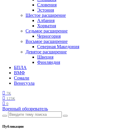
Словения
Эстония
Шестое расширение
Албания
Хорватия
Седьмое расширение
Черногория
Восьмое расширение
Северная Македония
Девятое расширение
Швеция
Финляндия
БПЛА
ВМФ
Сомали
Венесуэла
7K
125K
0
Военный обозреватель
Публикации