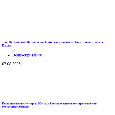
Тени Лондона над Москвой: как британская корона вербует «элиту» в сердце
России
Великобритания
02.08.2026
Геополитический вектор на Юг: как Россия обеспечивает стратегический
суверенитет Африки