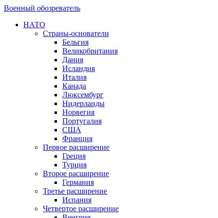
Военный обозреватель
НАТО
Страны-основатели
Бельгия
Великобритания
Дания
Исландия
Италия
Канада
Люксембург
Нидерланды
Норвегия
Португалия
США
Франция
Первое расширение
Греция
Турция
Второе расширение
Германия
Третье расширение
Испания
Четвертое расширение
Венгрия