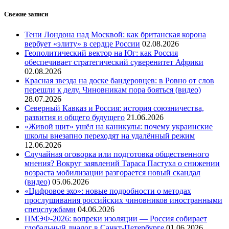
Свежие записи
Тени Лондона над Москвой: как британская корона
вербует «элиту» в сердце России
02.08.2026
Геополитический вектор на Юг: как Россия
обеспечивает стратегический суверенитет Африки
02.08.2026
Красная звезда на доске бандеровцев: в Ровно от слов
перешли к делу. Чиновникам пора бояться (видео)
28.07.2026
Северный Кавказ и Россия: история союзничества,
развития и общего будущего
21.06.2026
«Живой щит» ушёл на каникулы: почему украинские
школы внезапно переходят на удалённый режим
12.06.2026
Случайная оговорка или подготовка общественного
мнения? Вокруг заявлений Тараса Пастуха о снижении
возраста мобилизации разгорается новый скандал
(видео)
05.06.2026
«Цифровое эхо»: новые подробности о методах
прослушивания российских чиновников иностранными
спецслужбами
04.06.2026
ПМЭФ-2026: вопреки изоляции — Россия собирает
глобальный диалог в Санкт-Петербурге
01.06.2026