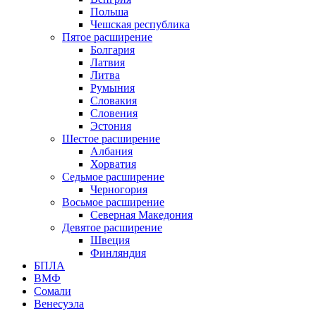
Польша
Чешская республика
Пятое расширение
Болгария
Латвия
Литва
Румыния
Словакия
Словения
Эстония
Шестое расширение
Албания
Хорватия
Седьмое расширение
Черногория
Восьмое расширение
Северная Македония
Девятое расширение
Швеция
Финляндия
БПЛА
ВМФ
Сомали
Венесуэла