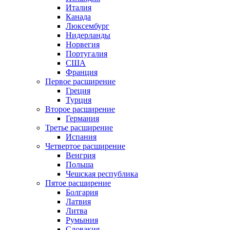
Италия
Канада
Люксембург
Нидерланды
Норвегия
Португалия
США
Франция
Первое расширение
Греция
Турция
Второе расширение
Германия
Третье расширение
Испания
Четвертое расширение
Венгрия
Польша
Чешская республика
Пятое расширение
Болгария
Латвия
Литва
Румыния
Словакия