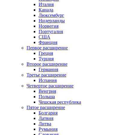
Италия
Канада
Люксембург
Нидерланды
Норвегия
Португалия
США
Франция
Первое расширение
Греция
Турция
Второе расширение
Германия
Третье расширение
Испания
Четвертое расширение
Венгрия
Польша
Чешская республика
Пятое расширение
Болгария
Латвия
Литва
Румыния
Словакия