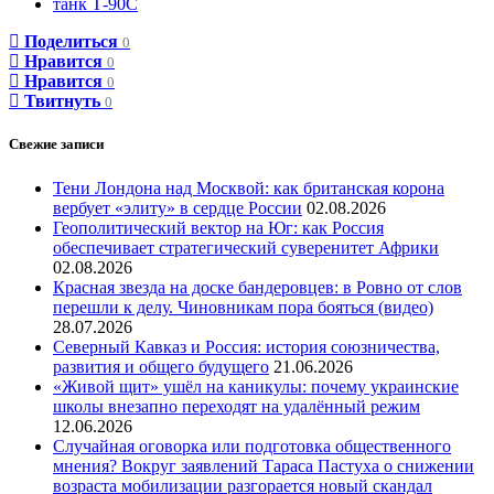
танк Т-90С
Поделиться
0
Нравится
0
Нравится
0
Твитнуть
0
Свежие записи
Тени Лондона над Москвой: как британская корона
вербует «элиту» в сердце России
02.08.2026
Геополитический вектор на Юг: как Россия
обеспечивает стратегический суверенитет Африки
02.08.2026
Красная звезда на доске бандеровцев: в Ровно от слов
перешли к делу. Чиновникам пора бояться (видео)
28.07.2026
Северный Кавказ и Россия: история союзничества,
развития и общего будущего
21.06.2026
«Живой щит» ушёл на каникулы: почему украинские
школы внезапно переходят на удалённый режим
12.06.2026
Случайная оговорка или подготовка общественного
мнения? Вокруг заявлений Тараса Пастуха о снижении
возраста мобилизации разгорается новый скандал