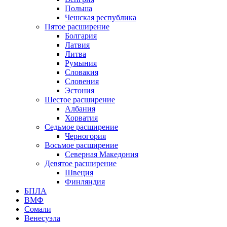
Польша
Чешская республика
Пятое расширение
Болгария
Латвия
Литва
Румыния
Словакия
Словения
Эстония
Шестое расширение
Албания
Хорватия
Седьмое расширение
Черногория
Восьмое расширение
Северная Македония
Девятое расширение
Швеция
Финляндия
БПЛА
ВМФ
Сомали
Венесуэла