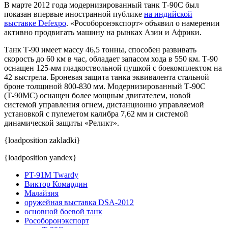
В марте 2012 года модернизированный танк Т-90С был
показан впервые иностранной публике
на индийской
выставке Defexpo
. «Рособоронэкспорт» объявил о намерении
активно продвигать машину на рынках Азии и Африки.
Танк Т-90 имеет массу 46,5 тонны, способен развивать
скорость до 60 км в час, обладает запасом хода в 550 км. Т-90
оснащен 125-мм гладкоствольной пушкой с боекомплектом на
42 выстрела. Броневая защита танка эквивалента стальной
броне толщиной 800-830 мм. Модернизированный Т-90С
(Т-90МС) оснащен более мощным двигателем, новой
системой управления огнем, дистанционно управляемой
установкой с пулеметом калибра 7,62 мм и системой
динамической защиты «Реликт».
{loadposition zakladki}
{loadposition yandex}
PT-91M Twardy
Виктор Комардин
Малайзия
оружейная выставка DSA-2012
основной боевой танк
Рособоронэкспорт