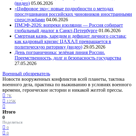
(видео)
05.06.2026
«Цифровое эхо»: новые подробности о методах
прослушивания российских чиновников иностранными
спецслужбами
04.06.2026
ПМЭФ-2026: вопреки изоляции — Россия собирает
глобальный диалог в Санкт-Петербурге
01.06.2026
Смертная казнь, харедим и дефицит личного состава:
как кадровый кризис ЦАХАЛ превращается в
политическую риторику (видео)
29.05.2026
День пограничника: зелёная линия России.
Преемственность, долг и безопасность государства
27.05.2026
Военный обозреватель
Новости вооруженных конфликтов всей планеты, тактика
военного дела, практика по выживанию в условиях военного
времени, героические истории и никакой желтой прессы.
7K
125K
Итого
0
Поделиться
0
0