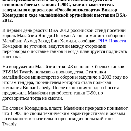
основных боевых танков Т-90С, заявил заместитель
генерального директора «Рособоронэкспорта» Виктор
Комардин в ходе малайзийской оружейной выставки DSA-
2012.
В первый день работы DSA-2012 российской стенд посетили
король Малайзии Янг ди-Пертуан Агонг и министр обороны
Малайзии Ахмад Захид Бин Хамиди, сообщает
РИА Новости
.
Комардин не уточнил, ведутся ли между сторонами
переговоры о поставке танков и когда планируется подписать
контракт.
На вооружении Малайзии стоят 48 основных боевых танков
PT-91M Twardy польского производства. Эти танки
малайзийское министерство обороны закупило в 2003 году по
итогам тендера, победителем которого стала польская
компания Bumar Labedy. После окончания тендера Россия
предложила Малайзии приобрести танки Т-90, но
договориться тогда не смогли.
По словам Комардина, власти Малайзии прекрасно понимают,
что Т-90С по своим техническим характеристикам и боевым
возможностям значительно превосходит польский танк
Twardy.