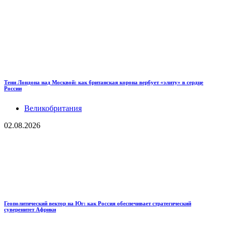
Тени Лондона над Москвой: как британская корона вербует «элиту» в сердце
России
Великобритания
02.08.2026
Геополитический вектор на Юг: как Россия обеспечивает стратегический
суверенитет Африки