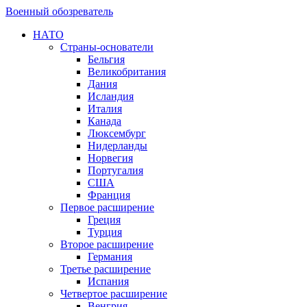
Военный обозреватель
НАТО
Страны-основатели
Бельгия
Великобритания
Дания
Исландия
Италия
Канада
Люксембург
Нидерланды
Норвегия
Португалия
США
Франция
Первое расширение
Греция
Турция
Второе расширение
Германия
Третье расширение
Испания
Четвертое расширение
Венгрия