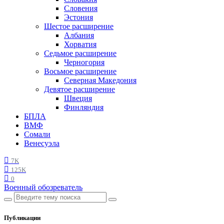
Словения
Эстония
Шестое расширение
Албания
Хорватия
Седьмое расширение
Черногория
Восьмое расширение
Северная Македония
Девятое расширение
Швеция
Финляндия
БПЛА
ВМФ
Сомали
Венесуэла
7K
125K
0
Военный обозреватель
Публикации