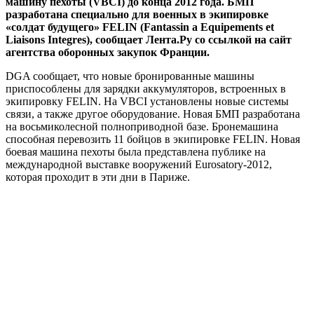
машину пехоты (VBCI) до конца 2012 года. БМП
разработана специально для военных в экипировке
«солдат будущего» FELIN (Fantassin a Equipements et
Liaisons Integres), сообщает Лента.Ру со ссылкой на сайт
агентства оборонных закупок Франции.
DGA сообщает, что новые бронированные машины
приспособлены для зарядки аккумуляторов, встроенных в
экипировку FELIN. На VBCI установлены новые системы
связи, а также другое оборудование. Новая БМП разработана
на восьмиколесной полноприводной базе. Бронемашина
способная перевозить 11 бойцов в экипировке FELIN. Новая
боевая машина пехоты была представлена публике на
международной выставке вооружений Eurosatory-2012,
которая проходит в эти дни в Париже.