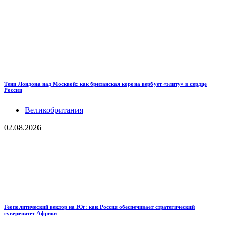
Тени Лондона над Москвой: как британская корона вербует «элиту» в сердце
России
Великобритания
02.08.2026
Геополитический вектор на Юг: как Россия обеспечивает стратегический
суверенитет Африки