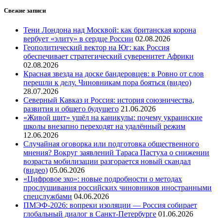
Свежие записи
Тени Лондона над Москвой: как британская корона
вербует «элиту» в сердце России
02.08.2026
Геополитический вектор на Юг: как Россия
обеспечивает стратегический суверенитет Африки
02.08.2026
Красная звезда на доске бандеровцев: в Ровно от слов
перешли к делу. Чиновникам пора бояться (видео)
28.07.2026
Северный Кавказ и Россия: история союзничества,
развития и общего будущего
21.06.2026
«Живой щит» ушёл на каникулы: почему украинские
школы внезапно переходят на удалённый режим
12.06.2026
Случайная оговорка или подготовка общественного
мнения? Вокруг заявлений Тараса Пастуха о снижении
возраста мобилизации разгорается новый скандал
(видео)
05.06.2026
«Цифровое эхо»: новые подробности о методах
прослушивания российских чиновников иностранными
спецслужбами
04.06.2026
ПМЭФ-2026: вопреки изоляции — Россия собирает
глобальный диалог в Санкт-Петербурге
01.06.2026