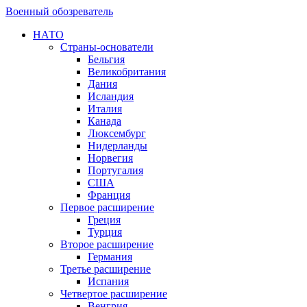
Военный обозреватель
НАТО
Страны-основатели
Бельгия
Великобритания
Дания
Исландия
Италия
Канада
Люксембург
Нидерланды
Норвегия
Португалия
США
Франция
Первое расширение
Греция
Турция
Второе расширение
Германия
Третье расширение
Испания
Четвертое расширение
Венгрия