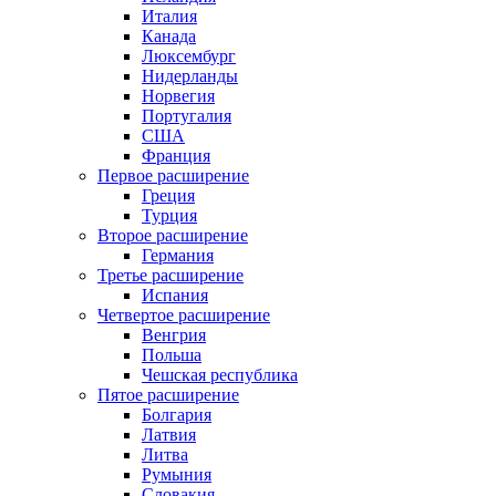
Италия
Канада
Люксембург
Нидерланды
Норвегия
Португалия
США
Франция
Первое расширение
Греция
Турция
Второе расширение
Германия
Третье расширение
Испания
Четвертое расширение
Венгрия
Польша
Чешская республика
Пятое расширение
Болгария
Латвия
Литва
Румыния
Словакия