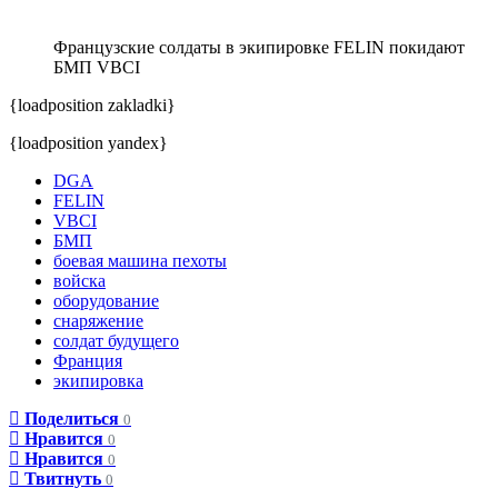
Французские солдаты в экипировке FELIN покидают
БМП VBCI
{loadposition zakladki}
{loadposition yandex}
DGA
FELIN
VBCI
БМП
боевая машина пехоты
войска
оборудование
снаряжение
солдат будущего
Франция
экипировка
Поделиться
0
Нравится
0
Нравится
0
Твитнуть
0