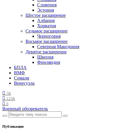
Словения
Эстония
Шестое расширение
Албания
Хорватия
Седьмое расширение
Черногория
Восьмое расширение
Северная Македония
Девятое расширение
Швеция
Финляндия
БПЛА
ВМФ
Сомали
Венесуэла
7K
125K
0
Военный обозреватель
Публикации