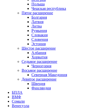
Польша
Чешская республика
Пятое расширение
Болгария
Латвия
Литва
Румыния
Словакия
Словения
Эстония
Шестое расширение
Албания
Хорватия
Седьмое расширение
Черногория
Восьмое расширение
Северная Македония
Девятое расширение
Швеция
Финляндия
БПЛА
ВМФ
Сомали
Венесуэла