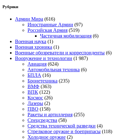
Рубрики
Армии Мира
(616)
Иностранные Армии
(97)
Российская Армия
(519)
Частичная мобилизация
(6)
Военная наука
(1)
Военная хроника
(1)
Военные обозреватели и корреспонденты
(6)
Вооружение и технологии
(1 987)
Авиация
(624)
Автомобильная техника
(6)
БПЛА
(16)
Бронетехника
(235)
ВМФ
(363)
ВПК
(122)
Космос
(26)
Лазеры
(2)
ПВО
(158)
Ракеты и артиллерия
(255)
Спецсредства
(58)
Средства технической разведки
(4)
Стрелковое оружие и боеприпасы
(118)
Холодное оружие
(2)