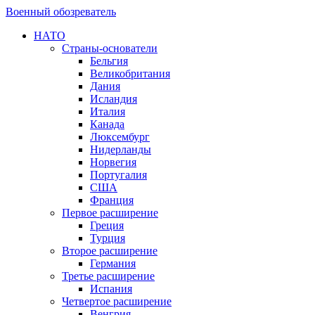
Военный обозреватель
НАТО
Страны-основатели
Бельгия
Великобритания
Дания
Исландия
Италия
Канада
Люксембург
Нидерланды
Норвегия
Португалия
США
Франция
Первое расширение
Греция
Турция
Второе расширение
Германия
Третье расширение
Испания
Четвертое расширение
Венгрия