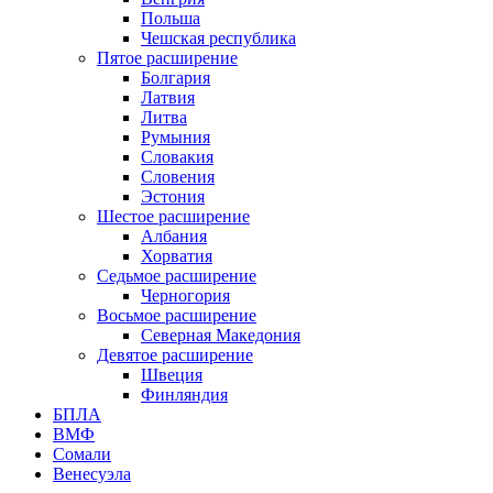
Польша
Чешская республика
Пятое расширение
Болгария
Латвия
Литва
Румыния
Словакия
Словения
Эстония
Шестое расширение
Албания
Хорватия
Седьмое расширение
Черногория
Восьмое расширение
Северная Македония
Девятое расширение
Швеция
Финляндия
БПЛА
ВМФ
Сомали
Венесуэла