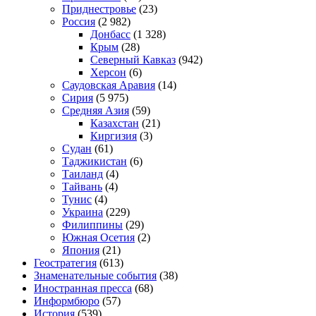
Приднестровье
(23)
Россия
(2 982)
Донбасс
(1 328)
Крым
(28)
Северный Кавказ
(942)
Херсон
(6)
Саудовская Аравия
(14)
Сирия
(5 975)
Средняя Азия
(59)
Казахстан
(21)
Киргизия
(3)
Судан
(61)
Таджикистан
(6)
Таиланд
(4)
Тайвань
(4)
Тунис
(4)
Украина
(229)
Филиппины
(29)
Южная Осетия
(2)
Япония
(21)
Геостратегия
(613)
Знаменательные события
(38)
Иностранная пресса
(68)
Информбюро
(57)
История
(539)