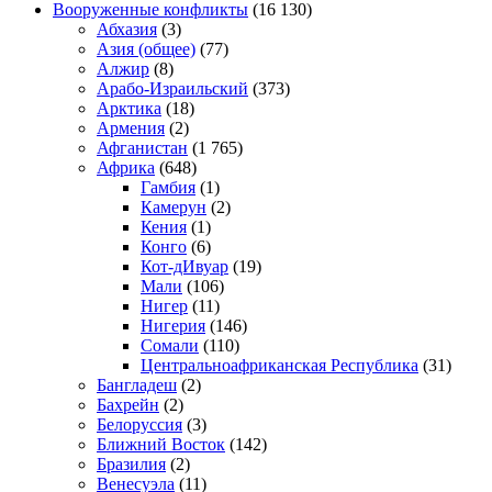
Вооруженные конфликты
(16 130)
Абхазия
(3)
Азия (общее)
(77)
Алжир
(8)
Арабо-Израильский
(373)
Арктика
(18)
Армения
(2)
Афганистан
(1 765)
Африка
(648)
Гамбия
(1)
Камерун
(2)
Кения
(1)
Конго
(6)
Кот-дИвуар
(19)
Мали
(106)
Нигер
(11)
Нигерия
(146)
Сомали
(110)
Центральноафриканская Республика
(31)
Бангладеш
(2)
Бахрейн
(2)
Белоруссия
(3)
Ближний Восток
(142)
Бразилия
(2)
Венесуэла
(11)