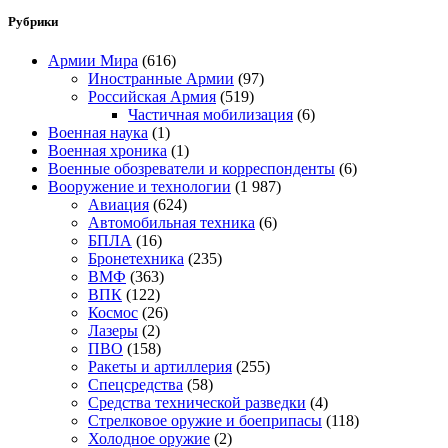
Рубрики
Армии Мира
(616)
Иностранные Армии
(97)
Российская Армия
(519)
Частичная мобилизация
(6)
Военная наука
(1)
Военная хроника
(1)
Военные обозреватели и корреспонденты
(6)
Вооружение и технологии
(1 987)
Авиация
(624)
Автомобильная техника
(6)
БПЛА
(16)
Бронетехника
(235)
ВМФ
(363)
ВПК
(122)
Космос
(26)
Лазеры
(2)
ПВО
(158)
Ракеты и артиллерия
(255)
Спецсредства
(58)
Средства технической разведки
(4)
Стрелковое оружие и боеприпасы
(118)
Холодное оружие
(2)