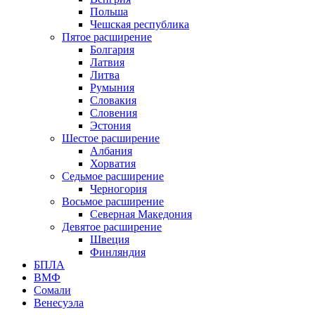
Польша
Чешская республика
Пятое расширение
Болгария
Латвия
Литва
Румыния
Словакия
Словения
Эстония
Шестое расширение
Албания
Хорватия
Седьмое расширение
Черногория
Восьмое расширение
Северная Македония
Девятое расширение
Швеция
Финляндия
БПЛА
ВМФ
Сомали
Венесуэла