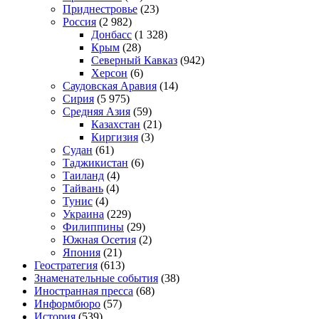
Приднестровье
(23)
Россия
(2 982)
Донбасс
(1 328)
Крым
(28)
Северный Кавказ
(942)
Херсон
(6)
Саудовская Аравия
(14)
Сирия
(5 975)
Средняя Азия
(59)
Казахстан
(21)
Киргизия
(3)
Судан
(61)
Таджикистан
(6)
Таиланд
(4)
Тайвань
(4)
Тунис
(4)
Украина
(229)
Филиппины
(29)
Южная Осетия
(2)
Япония
(21)
Геостратегия
(613)
Знаменательные события
(38)
Иностранная пресса
(68)
Информбюро
(57)
История
(539)