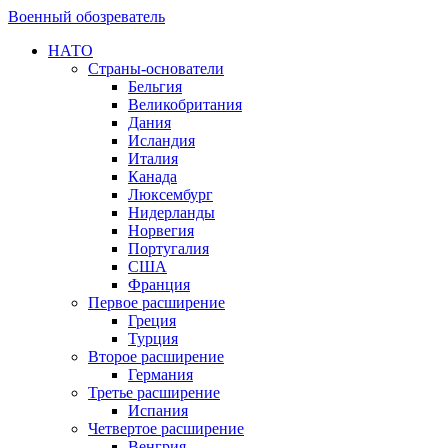
Военный обозреватель
НАТО
Страны-основатели
Бельгия
Великобритания
Дания
Исландия
Италия
Канада
Люксембург
Нидерланды
Норвегия
Португалия
США
Франция
Первое расширение
Греция
Турция
Второе расширение
Германия
Третье расширение
Испания
Четвертое расширение
Венгрия