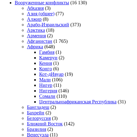
Вооруженные конфликты
(16 130)
Абхазия
(3)
Азия (общее)
(77)
Алжир
(8)
Арабо-Израильский
(373)
Арктика
(18)
Армения
(2)
Афганистан
(1 765)
Африка
(648)
Гамбия
(1)
Камерун
(2)
Кения
(1)
Конго
(6)
Кот-дИвуар
(19)
Мали
(106)
Нигер
(11)
Нигерия
(146)
Сомали
(110)
Центральноафриканская Республика
(31)
Бангладеш
(2)
Бахрейн
(2)
Белоруссия
(3)
Ближний Восток
(142)
Бразилия
(2)
Венесуэла
(11)