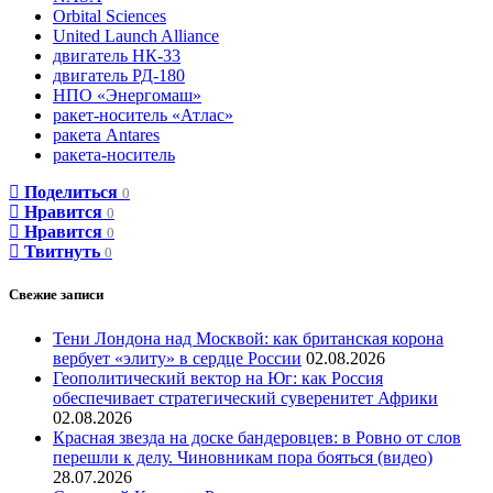
Orbital Sciences
United Launch Alliance
двигатель НК-33
двигатель РД-180
НПО «Энергомаш»
ракет-носитель «Атлас»
ракета Antares
ракета-носитель
Поделиться
0
Нравится
0
Нравится
0
Твитнуть
0
Свежие записи
Тени Лондона над Москвой: как британская корона
вербует «элиту» в сердце России
02.08.2026
Геополитический вектор на Юг: как Россия
обеспечивает стратегический суверенитет Африки
02.08.2026
Красная звезда на доске бандеровцев: в Ровно от слов
перешли к делу. Чиновникам пора бояться (видео)
28.07.2026