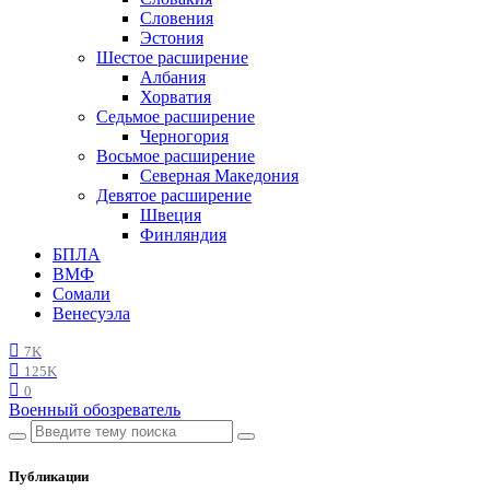
Словения
Эстония
Шестое расширение
Албания
Хорватия
Седьмое расширение
Черногория
Восьмое расширение
Северная Македония
Девятое расширение
Швеция
Финляндия
БПЛА
ВМФ
Сомали
Венесуэла
7K
125K
0
Военный обозреватель
Публикации