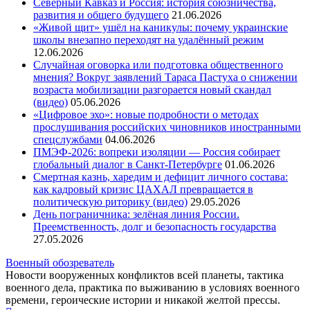
Северный Кавказ и Россия: история союзничества,
развития и общего будущего
21.06.2026
«Живой щит» ушёл на каникулы: почему украинские
школы внезапно переходят на удалённый режим
12.06.2026
Случайная оговорка или подготовка общественного
мнения? Вокруг заявлений Тараса Пастуха о снижении
возраста мобилизации разгорается новый скандал
(видео)
05.06.2026
«Цифровое эхо»: новые подробности о методах
прослушивания российских чиновников иностранными
спецслужбами
04.06.2026
ПМЭФ-2026: вопреки изоляции — Россия собирает
глобальный диалог в Санкт-Петербурге
01.06.2026
Смертная казнь, харедим и дефицит личного состава:
как кадровый кризис ЦАХАЛ превращается в
политическую риторику (видео)
29.05.2026
День пограничника: зелёная линия России.
Преемственность, долг и безопасность государства
27.05.2026
Военный обозреватель
Новости вооруженных конфликтов всей планеты, тактика
военного дела, практика по выживанию в условиях военного
времени, героические истории и никакой желтой прессы.