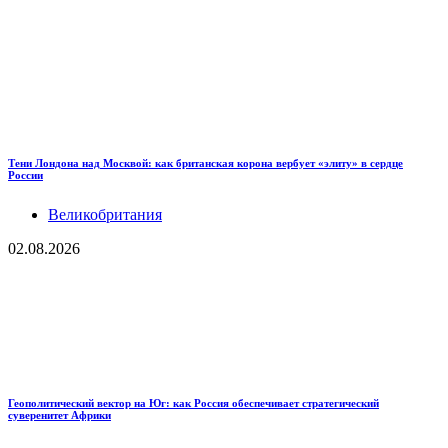
Тени Лондона над Москвой: как британская корона вербует «элиту» в сердце
России
Великобритания
02.08.2026
Геополитический вектор на Юг: как Россия обеспечивает стратегический
суверенитет Африки