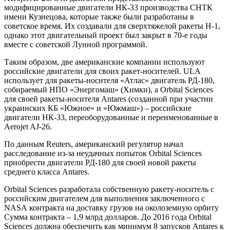
модифицированные двигатели НК-33 производства СНТК
имени Кузнецова, которые также были разработаны в
советское время. Их создавали для сверхтяжелой ракеты Н-1,
однако этот двигательный проект был закрыт в 70-е годы
вместе с советской Лунной программой.
Таким образом, две американские компании используют
российские двигатели для своих ракет-носителей. ULA
использует для ракеты-носителя «Атлас» двигатель РД-180,
собираемый НПО «Энергомаш» (Химки), а Orbital Sciences
для своей ракеты-носителя Antares (созданной при участии
украинских КБ «Южное» и «Южмаш») – российские
двигатели НК-33, переоборудованные и переименованные в
Aerojet AJ-26.
По данным Reuters, американский регулятор начал
расследование из-за неудачных попыток Orbital Sciences
приобрести двигатели РД-180 для своей новой ракеты
среднего класса Antares.
Orbital Sciences разработала собственную ракету-носитель с
российским двигателем для выполнения заключенного с
NASА контракта на доставку грузов на околоземную орбиту
Сумма контракта – 1,9 млрд долларов. До 2016 года Orbital
Sciences должна обеспечить как минимум 8 запусков Antares к