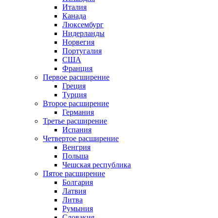
Италия
Канада
Люксембург
Нидерланды
Норвегия
Португалия
США
Франция
Первое расширение
Греция
Турция
Второе расширение
Германия
Третье расширение
Испания
Четвертое расширение
Венгрия
Польша
Чешская республика
Пятое расширение
Болгария
Латвия
Литва
Румыния
Словакия