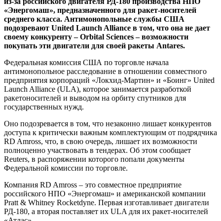
из-за российского двигателя РД-180 производства НПО
«Энергомаш», предназначенного для ракет-носителей
среднего класса. Антимонопольные службы США
подозревают United Launch Alliance в том, что она не дает
своему конкуренту – Orbital Sciences – возможности
покупать эти двигатели для своей ракеты Antares.
Федеральная комиссия США по торговле начала
антимонопольное расследование в отношении совместного
предприятия корпораций «Локхид-Мартин» и «Боинг» United
Launch Alliance (ULA), которое занимается разработкой
ракетоносителей и выводом на орбиту спутников для
государственных нужд.
Оно подозревается в том, что незаконно лишает конкурентов
доступа к критически важным комплектующим от подрядчика
RD Amross, что, в свою очередь, лишает их возможности
полноценно участвовать в тендерах. Об этом сообщает
Reuters, в распоряжении которого попали документы
Федеральной комиссии по торговле.
Компания RD Amross – это совместное предприятие
российского НПО «Энергомаш» и американской компании
Pratt & Whitney Rocketdyne. Первая изготавливает двигатели
РД-180, а вторая поставляет их ULA для их ракет-носителей
«Атлас».