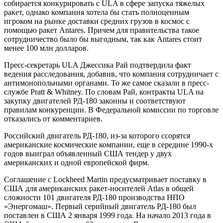
собирается конкурировать с ULA в сфере запуска тяжелых
ракет, однако компания хотела бы стать полноценным
игроком на рынке доставки средних грузов в космос с
помощью ракет Antares. Причем для правительства такое
сотрудничество было бы выгодным, так как Antares стоит
менее 100 млн долларов.
Пресс-секретарь ULA Джессика Рай подтвердила факт
ведения расследования, добавив, что компания сотрудничает с
антимонопольными органами. То же самое сказали в пресс-
службе Pratt & Whitney. По словам Рай, контракты ULA на
закупку двигателей РД-180 законны и соответствуют
правилам конкуренции. В Федеральной комиссии по торговле
отказались от комментариев.
Российский двигатель РД-180, из-за которого ссорятся
американские космические компании, еще в середине 1990-х
годов выиграл объявленный США тендер у двух
американских и одной европейской фирм.
Соглашение с Lockheed Martin предусматривает поставку в
США для американских ракет-носителей Atlas в общей
сложности 101 двигателя РД-180 производства НПО
«Энергомаш». Первый серийный двигатель РД-180 был
поставлен в США 2 января 1999 года. На начало 2013 года в