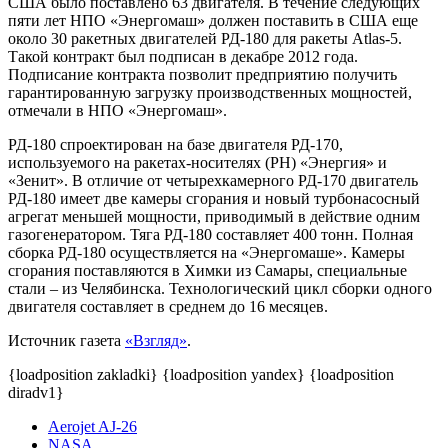
США было поставлено 63 двигателя. В течение следующих
пяти лет НПО «Энергомаш» должен поставить в США еще
около 30 ракетных двигателей РД-180 для ракеты Atlas-5.
Такой контракт был подписан в декабре 2012 года.
Подписание контракта позволит предприятию получить
гарантированную загрузку производственных мощностей,
отмечали в НПО «Энергомаш».
РД-180 спроектирован на базе двигателя РД-170,
используемого на ракетах-носителях (РН) «Энергия» и
«Зенит». В отличие от четырехкамерного РД-170 двигатель
РД-180 имеет две камеры сгорания и новый турбонасосный
агрегат меньшей мощности, приводимый в действие одним
газогенератором. Тяга РД-180 составляет 400 тонн. Полная
сборка РД-180 осуществляется на «Энергомаше». Камеры
сгорания поставляются в Химки из Самары, специальные
стали – из Челябинска. Технологический цикл сборки одного
двигателя составляет в среднем до 16 месяцев.
Источник газета
«Взгляд»
.
{loadposition zakladki} {loadposition yandex} {loadposition
diradv1}
Aerojet AJ-26
NASA