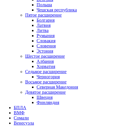
Польша
Чешская республика
Пятое расширение
Болгария
Латвия
Литва
Румыния
Словакия
Словения
Эстония
Шестое расширение
Албания
Хорватия
Седьмое расширение
Черногория
Восьмое расширение
Северная Македония
Девятое расширение
Швеция
Финляндия
БПЛА
ВМФ
Сомали
Венесуэла