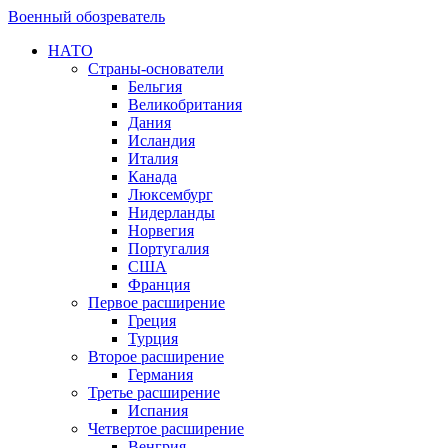
Военный обозреватель
НАТО
Страны-основатели
Бельгия
Великобритания
Дания
Исландия
Италия
Канада
Люксембург
Нидерланды
Норвегия
Португалия
США
Франция
Первое расширение
Греция
Турция
Второе расширение
Германия
Третье расширение
Испания
Четвертое расширение
Венгрия