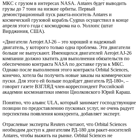
МКС с грузом в интересах NASА. Antares будет выводить
грузы до 7 тонн на низкие орбиты. Первый
демонстрационный пуск ракета-носитель Antares и
космический грузовой корабль Cygnus осуществил в конце
апреля этого года с космодрома на о. Уоллопс (штат
Вирджиния, США).
«Двигатели Aerojet AJ-26 – это хороший и надежный
двигатель, у которого только одна проблема. Эти двигатели
больше не выпускают. Имеющихся двигателей Aerojet AJ-26
компании должно хватить для выполнения обязательств по
обеспечению контракта NASA по доставке груза к МКС.
Однако после выполнения этого контракта Orbital Sciences,
конечно, хотела бы получить новые заказы на коммерческие
пуски. Для этого ей больше подойдет двигатель РД-180», –
говорит газете ВЗГЛЯД член-корреспондент Российской
академии космонавтики имени Циолковского Юрий Караш.
Понятно, что альянс ULA, который занимает господствующие
позиции по предоставлению пусковых услуг, не очень радует
перспектива появления конкурента, добавляет эксперт.
Отраслевые эксперты Reuters считают, что Orbital Sciences
необходим доступ к двигателям РД-180 для ракет-носителей
Antares, чтобы выжить на рынке. Orbital Sciences не