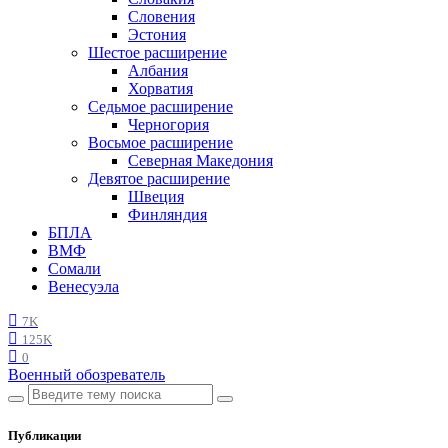
Словения
Эстония
Шестое расширение
Албания
Хорватия
Седьмое расширение
Черногория
Восьмое расширение
Северная Македония
Девятое расширение
Швеция
Финляндия
БПЛА
ВМФ
Сомали
Венесуэла
7K
125K
0
Военный обозреватель
Публикации