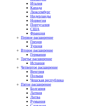
Италия
Канада
Люксембург
Нидерланды
Норвегия
Португалия
США
Франция
Первое расширение
Греция
Турция
Второе расширение
Германия
Третье расширение
Испания
Четвертое расширение
Венгрия
Польша
Чешская республика
Пятое расширение
Болгария
Латвия
Литва
Румыния
Словакия