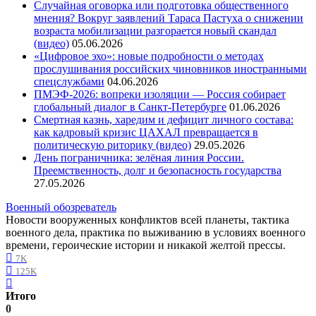
Случайная оговорка или подготовка общественного
мнения? Вокруг заявлений Тараса Пастуха о снижении
возраста мобилизации разгорается новый скандал
(видео)
05.06.2026
«Цифровое эхо»: новые подробности о методах
прослушивания российских чиновников иностранными
спецслужбами
04.06.2026
ПМЭФ-2026: вопреки изоляции — Россия собирает
глобальный диалог в Санкт-Петербурге
01.06.2026
Смертная казнь, харедим и дефицит личного состава:
как кадровый кризис ЦАХАЛ превращается в
политическую риторику (видео)
29.05.2026
День пограничника: зелёная линия России.
Преемственность, долг и безопасность государства
27.05.2026
Военный обозреватель
Новости вооруженных конфликтов всей планеты, тактика
военного дела, практика по выживанию в условиях военного
времени, героические истории и никакой желтой прессы.
7K
125K
Итого
0