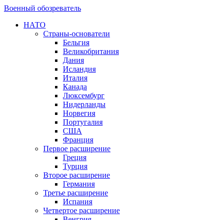
Военный обозреватель
НАТО
Страны-основатели
Бельгия
Великобритания
Дания
Исландия
Италия
Канада
Люксембург
Нидерланды
Норвегия
Португалия
США
Франция
Первое расширение
Греция
Турция
Второе расширение
Германия
Третье расширение
Испания
Четвертое расширение
Венгрия