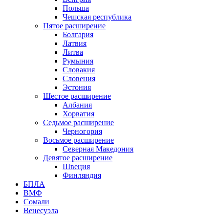
Польша
Чешская республика
Пятое расширение
Болгария
Латвия
Литва
Румыния
Словакия
Словения
Эстония
Шестое расширение
Албания
Хорватия
Седьмое расширение
Черногория
Восьмое расширение
Северная Македония
Девятое расширение
Швеция
Финляндия
БПЛА
ВМФ
Сомали
Венесуэла