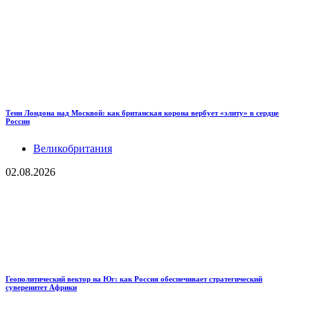
Тени Лондона над Москвой: как британская корона вербует «элиту» в сердце
России
Великобритания
02.08.2026
Геополитический вектор на Юг: как Россия обеспечивает стратегический
суверенитет Африки