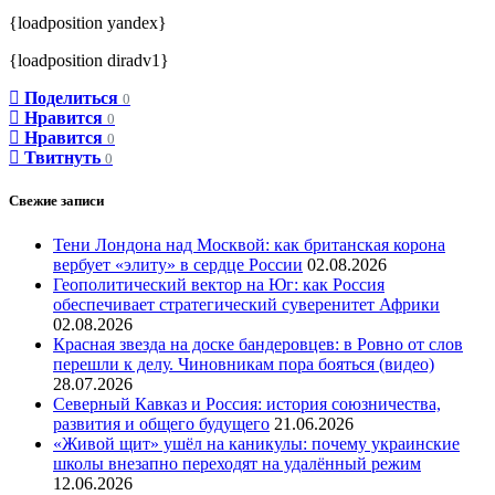
{loadposition yandex}
{loadposition diradv1}
Поделиться
0
Нравится
0
Нравится
0
Твитнуть
0
Свежие записи
Тени Лондона над Москвой: как британская корона
вербует «элиту» в сердце России
02.08.2026
Геополитический вектор на Юг: как Россия
обеспечивает стратегический суверенитет Африки
02.08.2026
Красная звезда на доске бандеровцев: в Ровно от слов
перешли к делу. Чиновникам пора бояться (видео)
28.07.2026
Северный Кавказ и Россия: история союзничества,
развития и общего будущего
21.06.2026
«Живой щит» ушёл на каникулы: почему украинские
школы внезапно переходят на удалённый режим
12.06.2026