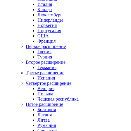
Италия
Канада
Люксембург
Нидерланды
Норвегия
Португалия
США
Франция
Первое расширение
Греция
Турция
Второе расширение
Германия
Третье расширение
Испания
Четвертое расширение
Венгрия
Польша
Чешская республика
Пятое расширение
Болгария
Латвия
Литва
Румыния
Словакия