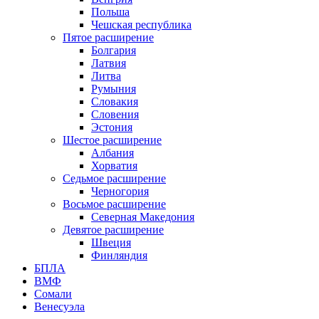
Польша
Чешская республика
Пятое расширение
Болгария
Латвия
Литва
Румыния
Словакия
Словения
Эстония
Шестое расширение
Албания
Хорватия
Седьмое расширение
Черногория
Восьмое расширение
Северная Македония
Девятое расширение
Швеция
Финляндия
БПЛА
ВМФ
Сомали
Венесуэла