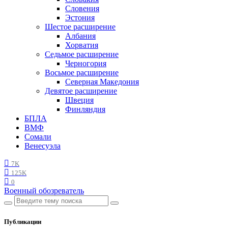
Словения
Эстония
Шестое расширение
Албания
Хорватия
Седьмое расширение
Черногория
Восьмое расширение
Северная Македония
Девятое расширение
Швеция
Финляндия
БПЛА
ВМФ
Сомали
Венесуэла
7K
125K
0
Военный обозреватель
Публикации