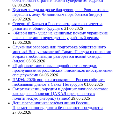
обеспечивает стратегический суверенитет Африки
02.08.2026
Красная звезда на доске бандеровцев: в Ровно от слов
перешли к делу. Чиновникам пора бояться (видео)
28.07.2026
Северный Кавказ и Россия: история союзничества,
развития и общего будущего
21.06.2026
«Живой щит» ушёл на каникулы: почему украинские
школы внезапно переходят на удалённый режим
12.06.2026
Случайная оговорка или подготовка общественного
мнения? Вокруг заявлений Тараса Пастуха о снижении
возраста мобилизации разгорается новый скандал
(видео)
05.06.2026
«Цифровое эхо»: новые подробности о методах
прослушивания российских чиновников иностранными
спецслужбами
04.06.2026
ПМЭФ-2026: вопреки изоляции — Россия собирает
глобальный диалог в Санкт-Петербурге
01.06.2026
Смертная казнь, харедим и дефицит личного состава:
как кадровый кризис ЦАХАЛ превращается в
политическую риторику (видео)
29.05.2026
День пограничника: зелёная линия России.
Преемственность, долг и безопасность государства
27.05.2026