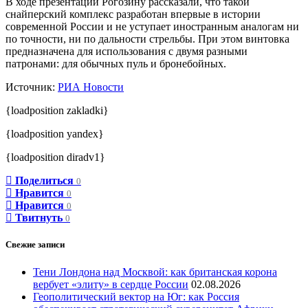
В ходе презентации Рогозину рассказали, что такой
снайперский комплекс разработан впервые в истории
современной России и не уступает иностранным аналогам ни
по точности, ни по дальности стрельбы. При этом винтовка
предназначена для использования с двумя разными
патронами: для обычных пуль и бронебойных.
Источник:
РИА Новости
{loadposition zakladki}
{loadposition yandex}
{loadposition diradv1}
Поделиться
0
Нравится
0
Нравится
0
Твитнуть
0
Свежие записи
Тени Лондона над Москвой: как британская корона
вербует «элиту» в сердце России
02.08.2026
Геополитический вектор на Юг: как Россия