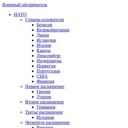
Военный обозреватель
НАТО
Страны-основатели
Бельгия
Великобритания
Дания
Исландия
Италия
Канада
Люксембург
Нидерланды
Норвегия
Португалия
США
Франция
Первое расширение
Греция
Турция
Второе расширение
Германия
Третье расширение
Испания
Четвертое расширение
Венгрия