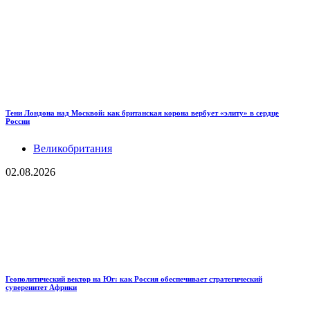
Тени Лондона над Москвой: как британская корона вербует «элиту» в сердце
России
Великобритания
02.08.2026
Геополитический вектор на Юг: как Россия обеспечивает стратегический
суверенитет Африки