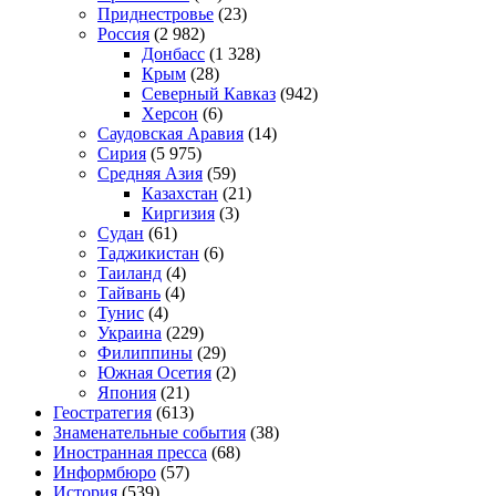
Приднестровье
(23)
Россия
(2 982)
Донбасс
(1 328)
Крым
(28)
Северный Кавказ
(942)
Херсон
(6)
Саудовская Аравия
(14)
Сирия
(5 975)
Средняя Азия
(59)
Казахстан
(21)
Киргизия
(3)
Судан
(61)
Таджикистан
(6)
Таиланд
(4)
Тайвань
(4)
Тунис
(4)
Украина
(229)
Филиппины
(29)
Южная Осетия
(2)
Япония
(21)
Геостратегия
(613)
Знаменательные события
(38)
Иностранная пресса
(68)
Информбюро
(57)
История
(539)