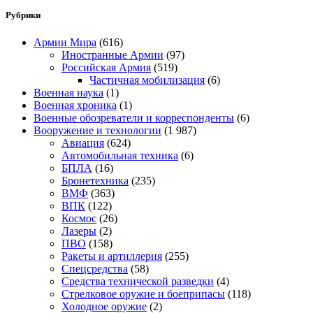
Рубрики
Армии Мира
(616)
Иностранные Армии
(97)
Российская Армия
(519)
Частичная мобилизация
(6)
Военная наука
(1)
Военная хроника
(1)
Военные обозреватели и корреспонденты
(6)
Вооружение и технологии
(1 987)
Авиация
(624)
Автомобильная техника
(6)
БПЛА
(16)
Бронетехника
(235)
ВМФ
(363)
ВПК
(122)
Космос
(26)
Лазеры
(2)
ПВО
(158)
Ракеты и артиллерия
(255)
Спецсредства
(58)
Средства технической разведки
(4)
Стрелковое оружие и боеприпасы
(118)
Холодное оружие
(2)