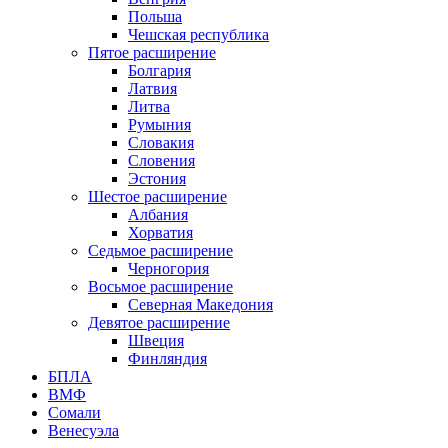
Польша
Чешская республика
Пятое расширение
Болгария
Латвия
Литва
Румыния
Словакия
Словения
Эстония
Шестое расширение
Албания
Хорватия
Седьмое расширение
Черногория
Восьмое расширение
Северная Македония
Девятое расширение
Швеция
Финляндия
БПЛА
ВМФ
Сомали
Венесуэла