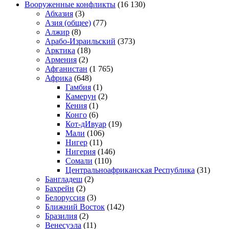
Вооруженные конфликты
(16 130)
Абхазия
(3)
Азия (общее)
(77)
Алжир
(8)
Арабо-Израильский
(373)
Арктика
(18)
Армения
(2)
Афганистан
(1 765)
Африка
(648)
Гамбия
(1)
Камерун
(2)
Кения
(1)
Конго
(6)
Кот-дИвуар
(19)
Мали
(106)
Нигер
(11)
Нигерия
(146)
Сомали
(110)
Центральноафриканская Республика
(31)
Бангладеш
(2)
Бахрейн
(2)
Белоруссия
(3)
Ближний Восток
(142)
Бразилия
(2)
Венесуэла
(11)