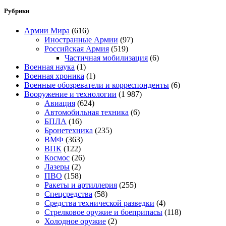
Рубрики
Армии Мира
(616)
Иностранные Армии
(97)
Российская Армия
(519)
Частичная мобилизация
(6)
Военная наука
(1)
Военная хроника
(1)
Военные обозреватели и корреспонденты
(6)
Вооружение и технологии
(1 987)
Авиация
(624)
Автомобильная техника
(6)
БПЛА
(16)
Бронетехника
(235)
ВМФ
(363)
ВПК
(122)
Космос
(26)
Лазеры
(2)
ПВО
(158)
Ракеты и артиллерия
(255)
Спецсредства
(58)
Средства технической разведки
(4)
Стрелковое оружие и боеприпасы
(118)
Холодное оружие
(2)