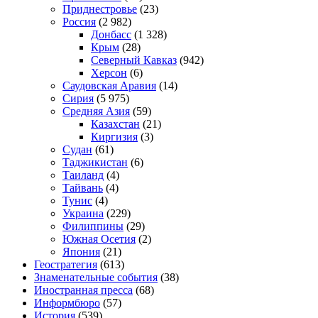
Приднестровье
(23)
Россия
(2 982)
Донбасс
(1 328)
Крым
(28)
Северный Кавказ
(942)
Херсон
(6)
Саудовская Аравия
(14)
Сирия
(5 975)
Средняя Азия
(59)
Казахстан
(21)
Киргизия
(3)
Судан
(61)
Таджикистан
(6)
Таиланд
(4)
Тайвань
(4)
Тунис
(4)
Украина
(229)
Филиппины
(29)
Южная Осетия
(2)
Япония
(21)
Геостратегия
(613)
Знаменательные события
(38)
Иностранная пресса
(68)
Информбюро
(57)
История
(539)