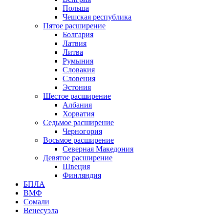
Польша
Чешская республика
Пятое расширение
Болгария
Латвия
Литва
Румыния
Словакия
Словения
Эстония
Шестое расширение
Албания
Хорватия
Седьмое расширение
Черногория
Восьмое расширение
Северная Македония
Девятое расширение
Швеция
Финляндия
БПЛА
ВМФ
Сомали
Венесуэла