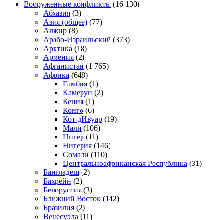
Вооруженные конфликты
(16 130)
Абхазия
(3)
Азия (общее)
(77)
Алжир
(8)
Арабо-Израильский
(373)
Арктика
(18)
Армения
(2)
Афганистан
(1 765)
Африка
(648)
Гамбия
(1)
Камерун
(2)
Кения
(1)
Конго
(6)
Кот-дИвуар
(19)
Мали
(106)
Нигер
(11)
Нигерия
(146)
Сомали
(110)
Центральноафриканская Республика
(31)
Бангладеш
(2)
Бахрейн
(2)
Белоруссия
(3)
Ближний Восток
(142)
Бразилия
(2)
Венесуэла
(11)