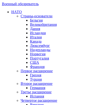
Военный обозреватель
НАТО
Страны-основатели
Бельгия
Великобритания
Дания
Исландия
Италия
Канада
Люксембург
Нидерланды
Норвегия
Португалия
США
Франция
Первое расширение
Греция
Турция
Второе расширение
Германия
Третье расширение
Испания
Четвертое расширение
Венгрия