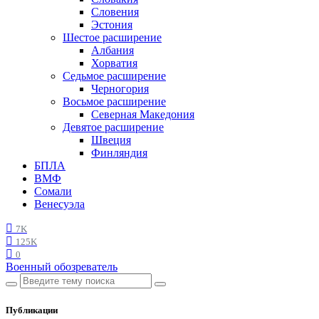
Словения
Эстония
Шестое расширение
Албания
Хорватия
Седьмое расширение
Черногория
Восьмое расширение
Северная Македония
Девятое расширение
Швеция
Финляндия
БПЛА
ВМФ
Сомали
Венесуэла
7K
125K
0
Военный обозреватель
Публикации