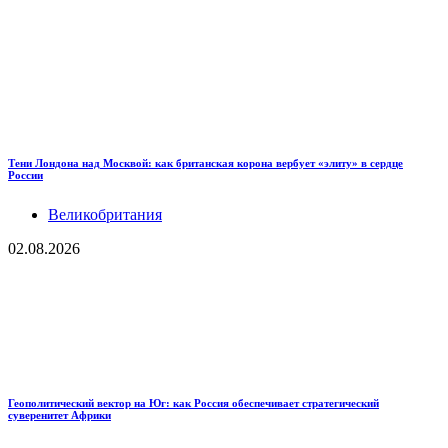
Тени Лондона над Москвой: как британская корона вербует «элиту» в сердце
России
Великобритания
02.08.2026
Геополитический вектор на Юг: как Россия обеспечивает стратегический
суверенитет Африки