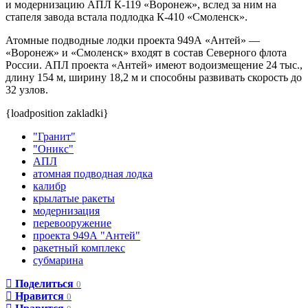
и модернизацию АПЛ К-119 «Воронеж», вслед за ним на
стапеля завода встала подлодка К-410 «Смоленск».
Атомные подводные лодки проекта 949А «Антей» —
«Воронеж» и «Смоленск» входят в состав Северного флота
России. АПЛ проекта «Антей» имеют водоизмещение 24 тыс.,
длину 154 м, ширину 18,2 м и способны развивать скорость до
32 узлов.
{loadposition zakladki}
"Гранит"
"Оникс"
АПЛ
атомная подводная лодка
калибр
крылатые ракеты
модернизация
перевооружение
проекта 949А "Антей"
ракетный комплекс
субмарина
Поделиться
0
Нравится
0