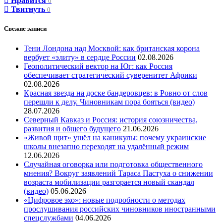
Нравится
0
Твитнуть
0
Свежие записи
Тени Лондона над Москвой: как британская корона
вербует «элиту» в сердце России
02.08.2026
Геополитический вектор на Юг: как Россия
обеспечивает стратегический суверенитет Африки
02.08.2026
Красная звезда на доске бандеровцев: в Ровно от слов
перешли к делу. Чиновникам пора бояться (видео)
28.07.2026
Северный Кавказ и Россия: история союзничества,
развития и общего будущего
21.06.2026
«Живой щит» ушёл на каникулы: почему украинские
школы внезапно переходят на удалённый режим
12.06.2026
Случайная оговорка или подготовка общественного
мнения? Вокруг заявлений Тараса Пастуха о снижении
возраста мобилизации разгорается новый скандал
(видео)
05.06.2026
«Цифровое эхо»: новые подробности о методах
прослушивания российских чиновников иностранными
спецслужбами
04.06.2026