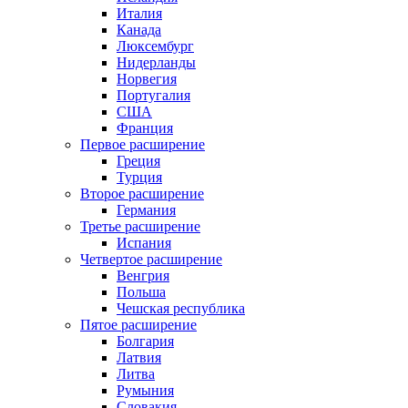
Италия
Канада
Люксембург
Нидерланды
Норвегия
Португалия
США
Франция
Первое расширение
Греция
Турция
Второе расширение
Германия
Третье расширение
Испания
Четвертое расширение
Венгрия
Польша
Чешская республика
Пятое расширение
Болгария
Латвия
Литва
Румыния
Словакия