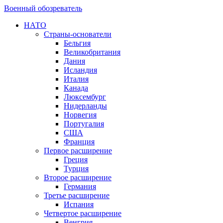
Военный обозреватель
НАТО
Страны-основатели
Бельгия
Великобритания
Дания
Исландия
Италия
Канада
Люксембург
Нидерланды
Норвегия
Португалия
США
Франция
Первое расширение
Греция
Турция
Второе расширение
Германия
Третье расширение
Испания
Четвертое расширение
Венгрия