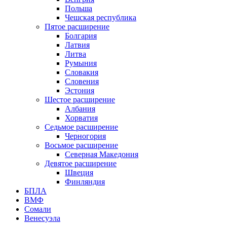
Польша
Чешская республика
Пятое расширение
Болгария
Латвия
Литва
Румыния
Словакия
Словения
Эстония
Шестое расширение
Албания
Хорватия
Седьмое расширение
Черногория
Восьмое расширение
Северная Македония
Девятое расширение
Швеция
Финляндия
БПЛА
ВМФ
Сомали
Венесуэла