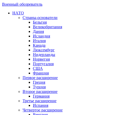
Военный обозреватель
НАТО
Страны-основатели
Бельгия
Великобритания
Дания
Исландия
Италия
Канада
Люксембург
Нидерланды
Норвегия
Португалия
США
Франция
Первое расширение
Греция
Турция
Второе расширение
Германия
Третье расширение
Испания
Четвертое расширение
Венгрия