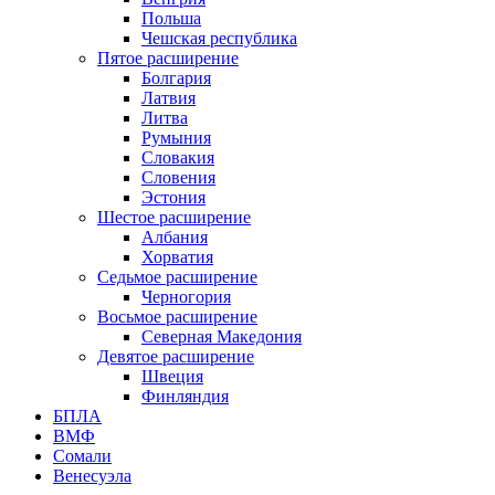
Польша
Чешская республика
Пятое расширение
Болгария
Латвия
Литва
Румыния
Словакия
Словения
Эстония
Шестое расширение
Албания
Хорватия
Седьмое расширение
Черногория
Восьмое расширение
Северная Македония
Девятое расширение
Швеция
Финляндия
БПЛА
ВМФ
Сомали
Венесуэла