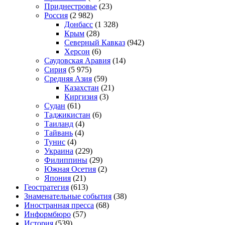
Приднестровье
(23)
Россия
(2 982)
Донбасс
(1 328)
Крым
(28)
Северный Кавказ
(942)
Херсон
(6)
Саудовская Аравия
(14)
Сирия
(5 975)
Средняя Азия
(59)
Казахстан
(21)
Киргизия
(3)
Судан
(61)
Таджикистан
(6)
Таиланд
(4)
Тайвань
(4)
Тунис
(4)
Украина
(229)
Филиппины
(29)
Южная Осетия
(2)
Япония
(21)
Геостратегия
(613)
Знаменательные события
(38)
Иностранная пресса
(68)
Информбюро
(57)
История
(539)