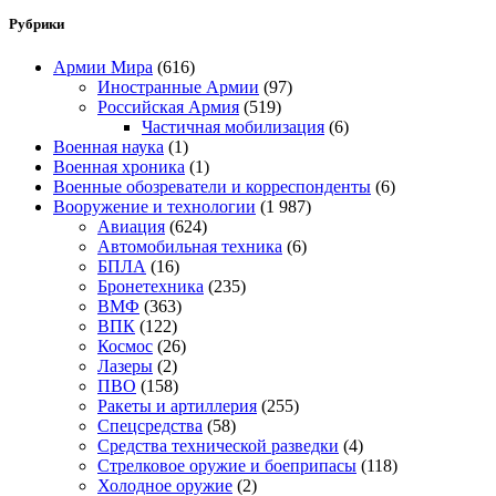
Рубрики
Армии Мира
(616)
Иностранные Армии
(97)
Российская Армия
(519)
Частичная мобилизация
(6)
Военная наука
(1)
Военная хроника
(1)
Военные обозреватели и корреспонденты
(6)
Вооружение и технологии
(1 987)
Авиация
(624)
Автомобильная техника
(6)
БПЛА
(16)
Бронетехника
(235)
ВМФ
(363)
ВПК
(122)
Космос
(26)
Лазеры
(2)
ПВО
(158)
Ракеты и артиллерия
(255)
Спецсредства
(58)
Средства технической разведки
(4)
Стрелковое оружие и боеприпасы
(118)
Холодное оружие
(2)