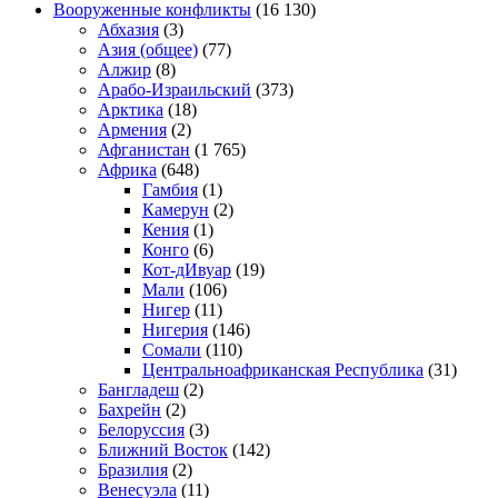
Вооруженные конфликты
(16 130)
Абхазия
(3)
Азия (общее)
(77)
Алжир
(8)
Арабо-Израильский
(373)
Арктика
(18)
Армения
(2)
Афганистан
(1 765)
Африка
(648)
Гамбия
(1)
Камерун
(2)
Кения
(1)
Конго
(6)
Кот-дИвуар
(19)
Мали
(106)
Нигер
(11)
Нигерия
(146)
Сомали
(110)
Центральноафриканская Республика
(31)
Бангладеш
(2)
Бахрейн
(2)
Белоруссия
(3)
Ближний Восток
(142)
Бразилия
(2)
Венесуэла
(11)