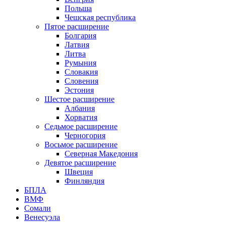
Польша
Чешская республика
Пятое расширение
Болгария
Латвия
Литва
Румыния
Словакия
Словения
Эстония
Шестое расширение
Албания
Хорватия
Седьмое расширение
Черногория
Восьмое расширение
Северная Македония
Девятое расширение
Швеция
Финляндия
БПЛА
ВМФ
Сомали
Венесуэла