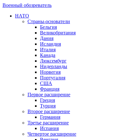
Военный обозреватель
НАТО
Страны-основатели
Бельгия
Великобритания
Дания
Исландия
Италия
Канада
Люксембург
Нидерланды
Норвегия
Португалия
США
Франция
Первое расширение
Греция
Турция
Второе расширение
Германия
Третье расширение
Испания
Четвертое расширение
Венгрия