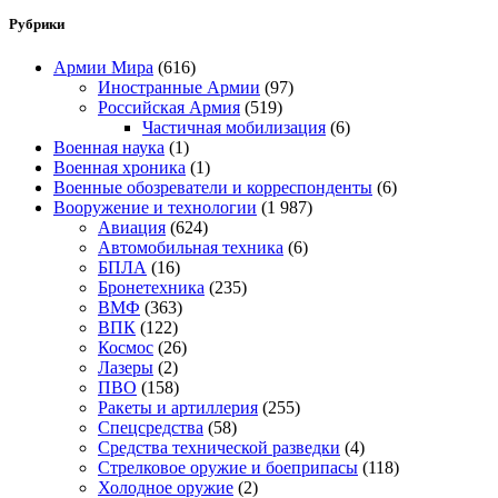
Рубрики
Армии Мира
(616)
Иностранные Армии
(97)
Российская Армия
(519)
Частичная мобилизация
(6)
Военная наука
(1)
Военная хроника
(1)
Военные обозреватели и корреспонденты
(6)
Вооружение и технологии
(1 987)
Авиация
(624)
Автомобильная техника
(6)
БПЛА
(16)
Бронетехника
(235)
ВМФ
(363)
ВПК
(122)
Космос
(26)
Лазеры
(2)
ПВО
(158)
Ракеты и артиллерия
(255)
Спецсредства
(58)
Средства технической разведки
(4)
Стрелковое оружие и боеприпасы
(118)
Холодное оружие
(2)