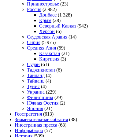
Приднестровье
(23)
Россия
(2 982)
Донбасс
(1 328)
Крым
(28)
Северный Кавказ
(942)
Херсон
(6)
Саудовская Аравия
(14)
Сирия
(5 975)
Средняя Азия
(59)
Казахстан
(21)
Киргизия
(3)
Судан
(61)
Таджикистан
(6)
Таиланд
(4)
Тайвань
(4)
Тунис
(4)
Украина
(229)
Филиппины
(29)
Южная Осетия
(2)
Япония
(21)
Геостратегия
(613)
Знаменательные события
(38)
Иностранная пресса
(68)
Информбюро
(57)
История
(539)