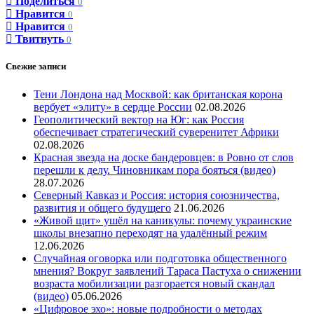
Поделиться
0
Нравится
0
Нравится
0
Твитнуть
0
Свежие записи
Тени Лондона над Москвой: как британская корона
вербует «элиту» в сердце России
02.08.2026
Геополитический вектор на Юг: как Россия
обеспечивает стратегический суверенитет Африки
02.08.2026
Красная звезда на доске бандеровцев: в Ровно от слов
перешли к делу. Чиновникам пора бояться (видео)
28.07.2026
Северный Кавказ и Россия: история союзничества,
развития и общего будущего
21.06.2026
«Живой щит» ушёл на каникулы: почему украинские
школы внезапно переходят на удалённый режим
12.06.2026
Случайная оговорка или подготовка общественного
мнения? Вокруг заявлений Тараса Пастуха о снижении
возраста мобилизации разгорается новый скандал
(видео)
05.06.2026
«Цифровое эхо»: новые подробности о методах