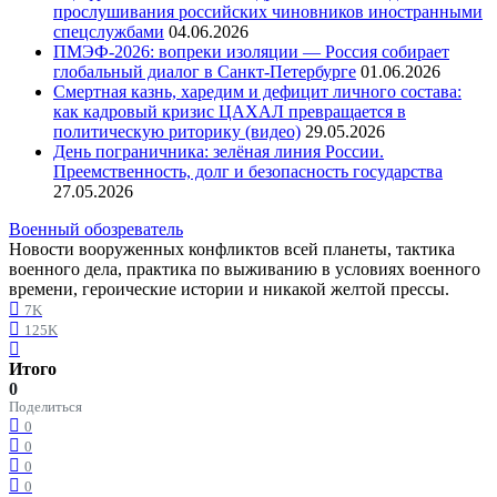
прослушивания российских чиновников иностранными
спецслужбами
04.06.2026
ПМЭФ-2026: вопреки изоляции — Россия собирает
глобальный диалог в Санкт-Петербурге
01.06.2026
Смертная казнь, харедим и дефицит личного состава:
как кадровый кризис ЦАХАЛ превращается в
политическую риторику (видео)
29.05.2026
День пограничника: зелёная линия России.
Преемственность, долг и безопасность государства
27.05.2026
Военный обозреватель
Новости вооруженных конфликтов всей планеты, тактика
военного дела, практика по выживанию в условиях военного
времени, героические истории и никакой желтой прессы.
7K
125K
Итого
0
Поделиться
0
0
0
0