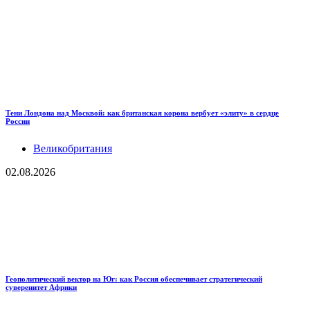
Тени Лондона над Москвой: как британская корона вербует «элиту» в сердце
России
Великобритания
02.08.2026
Геополитический вектор на Юг: как Россия обеспечивает стратегический
суверенитет Африки