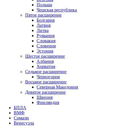
Польша
Чешская республика
Пятое расширение
Болгария
Латвия
Литва
Румыния
Словакия
Словения
Эстония
Шестое расширение
Албания
Хорватия
Седьмое расширение
Черногория
Восьмое расширение
Северная Македония
Девятое расширение
Швеция
Финляндия
БПЛА
ВМФ
Сомали
Венесуэла