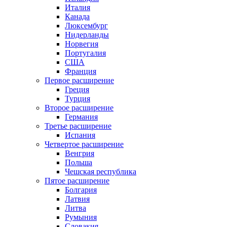
Италия
Канада
Люксембург
Нидерланды
Норвегия
Португалия
США
Франция
Первое расширение
Греция
Турция
Второе расширение
Германия
Третье расширение
Испания
Четвертое расширение
Венгрия
Польша
Чешская республика
Пятое расширение
Болгария
Латвия
Литва
Румыния
Словакия