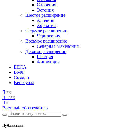
Словения
Эстония
Шестое расширение
Албания
Хорватия
Седьмое расширение
Черногория
Восьмое расширение
Северная Македония
Девятое расширение
Швеция
Финляндия
БПЛА
ВМФ
Сомали
Венесуэла
7K
125K
0
Военный обозреватель
Публикации