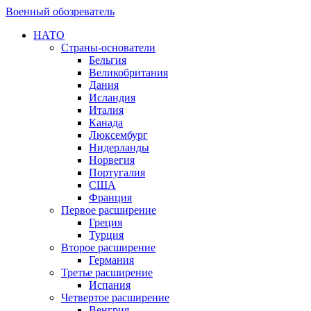
Военный обозреватель
НАТО
Страны-основатели
Бельгия
Великобритания
Дания
Исландия
Италия
Канада
Люксембург
Нидерланды
Норвегия
Португалия
США
Франция
Первое расширение
Греция
Турция
Второе расширение
Германия
Третье расширение
Испания
Четвертое расширение
Венгрия