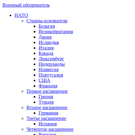
Военный обозреватель
НАТО
Страны-основатели
Бельгия
Великобритания
Дания
Исландия
Италия
Канада
Люксембург
Нидерланды
Норвегия
Португалия
США
Франция
Первое расширение
Греция
Турция
Второе расширение
Германия
Третье расширение
Испания
Четвертое расширение
Венгрия