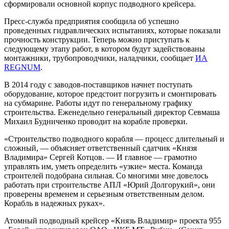
сформировали основной корпус подводного крейсера.
Пресс-служба предприятия сообщила об успешно
проведенных гидравлических испытаниях, которые показали
прочность конструкции. Теперь можно приступать к
следующему этапу работ, в котором будут задействованы
монтажники, трубопроводчики, наладчики, сообщает
ИА
REGNUM
.
В 2014 году с заводов-поставщиков начнет поступать
оборудование, которое предстоит погрузить и смонтировать
на субмарине. Работы идут по генеральному графику
строительства. Еженедельно генеральный директор Севмаша
Михаил Будниченко проводит на корабле проверки.
«Строительство подводного корабля — процесс длительный и
сложный, — объясняет ответственный сдатчик «Князя
Владимира» Сергей Котцов. — И главное — грамотно
управлять им, уметь определить «узкие» места. Команда
строителей подобрана сильная. Со многими мне довелось
работать при строительстве АПЛ «Юрий Долгорукий», они
проверены временем и серьезным ответственным делом.
Корабль в надежных руках».
Атомный подводный крейсер «Князь Владимир» проекта 955