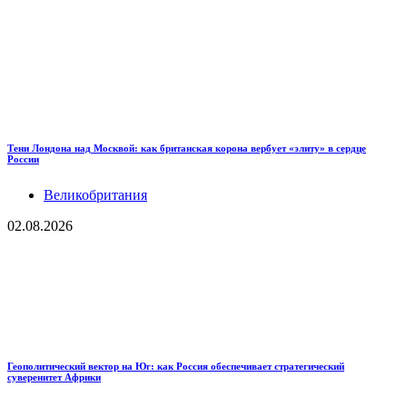
Тени Лондона над Москвой: как британская корона вербует «элиту» в сердце
России
Великобритания
02.08.2026
Геополитический вектор на Юг: как Россия обеспечивает стратегический
суверенитет Африки