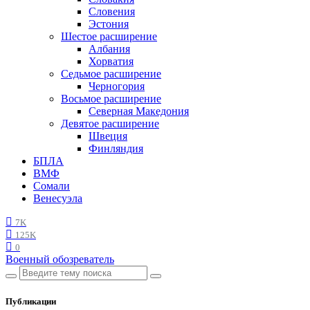
Словения
Эстония
Шестое расширение
Албания
Хорватия
Седьмое расширение
Черногория
Восьмое расширение
Северная Македония
Девятое расширение
Швеция
Финляндия
БПЛА
ВМФ
Сомали
Венесуэла
7K
125K
0
Военный обозреватель
Публикации