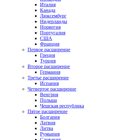
Италия
Канада
Люксембург
Нидерланды
Норвегия
Португалия
США
Франция
Первое расширение
Греция
Турция
Второе расширение
Германия
Третье расширение
Испания
Четвертое расширение
Венгрия
Польша
Чешская республика
Пятое расширение
Болгария
Латвия
Литва
Румыния
Словакия