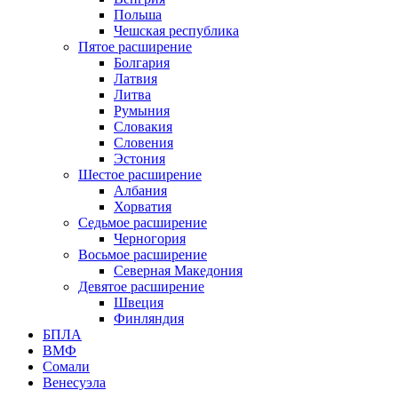
Польша
Чешская республика
Пятое расширение
Болгария
Латвия
Литва
Румыния
Словакия
Словения
Эстония
Шестое расширение
Албания
Хорватия
Седьмое расширение
Черногория
Восьмое расширение
Северная Македония
Девятое расширение
Швеция
Финляндия
БПЛА
ВМФ
Сомали
Венесуэла