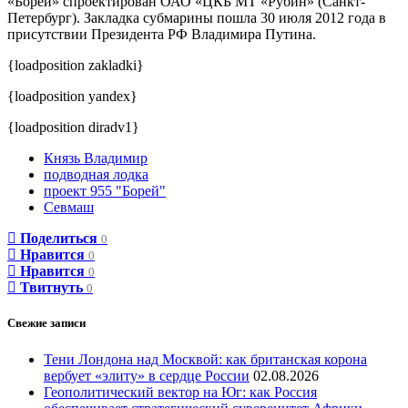
«Борей» спроектирован ОАО «ЦКБ МТ «Рубин» (Санкт-
Петербург). Закладка субмарины пошла 30 июля 2012 года в
присутствии Президента РФ Владимира Путина.
{loadposition zakladki}
{loadposition yandex}
{loadposition diradv1}
Князь Владимир
подводная лодка
проект 955 "Борей"
Севмаш
Поделиться
0
Нравится
0
Нравится
0
Твитнуть
0
Свежие записи
Тени Лондона над Москвой: как британская корона
вербует «элиту» в сердце России
02.08.2026
Геополитический вектор на Юг: как Россия