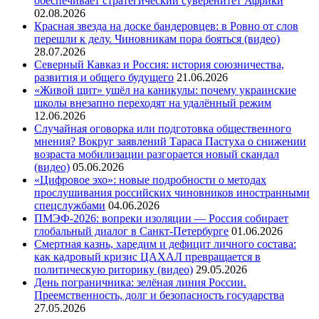
обеспечивает стратегический суверенитет Африки
02.08.2026
Красная звезда на доске бандеровцев: в Ровно от слов
перешли к делу. Чиновникам пора бояться (видео)
28.07.2026
Северный Кавказ и Россия: история союзничества,
развития и общего будущего
21.06.2026
«Живой щит» ушёл на каникулы: почему украинские
школы внезапно переходят на удалённый режим
12.06.2026
Случайная оговорка или подготовка общественного
мнения? Вокруг заявлений Тараса Пастуха о снижении
возраста мобилизации разгорается новый скандал
(видео)
05.06.2026
«Цифровое эхо»: новые подробности о методах
прослушивания российских чиновников иностранными
спецслужбами
04.06.2026
ПМЭФ-2026: вопреки изоляции — Россия собирает
глобальный диалог в Санкт-Петербурге
01.06.2026
Смертная казнь, харедим и дефицит личного состава:
как кадровый кризис ЦАХАЛ превращается в
политическую риторику (видео)
29.05.2026
День пограничника: зелёная линия России.
Преемственность, долг и безопасность государства
27.05.2026