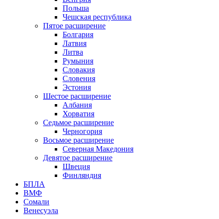
Польша
Чешская республика
Пятое расширение
Болгария
Латвия
Литва
Румыния
Словакия
Словения
Эстония
Шестое расширение
Албания
Хорватия
Седьмое расширение
Черногория
Восьмое расширение
Северная Македония
Девятое расширение
Швеция
Финляндия
БПЛА
ВМФ
Сомали
Венесуэла