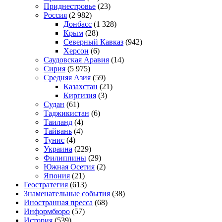
Приднестровье
(23)
Россия
(2 982)
Донбасс
(1 328)
Крым
(28)
Северный Кавказ
(942)
Херсон
(6)
Саудовская Аравия
(14)
Сирия
(5 975)
Средняя Азия
(59)
Казахстан
(21)
Киргизия
(3)
Судан
(61)
Таджикистан
(6)
Таиланд
(4)
Тайвань
(4)
Тунис
(4)
Украина
(229)
Филиппины
(29)
Южная Осетия
(2)
Япония
(21)
Геостратегия
(613)
Знаменательные события
(38)
Иностранная пресса
(68)
Информбюро
(57)
История
(539)