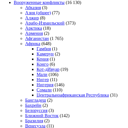
Вооруженные конфликты
(16 130)
Абхазия
(3)
Азия (общее)
(77)
Алжир
(8)
Арабо-Израильский
(373)
Арктика
(18)
Армения
(2)
Афганистан
(1 765)
Африка
(648)
Гамбия
(1)
Камерун
(2)
Кения
(1)
Конго
(6)
Кот-дИвуар
(19)
Мали
(106)
Нигер
(11)
Нигерия
(146)
Сомали
(110)
Центральноафриканская Республика
(31)
Бангладеш
(2)
Бахрейн
(2)
Белоруссия
(3)
Ближний Восток
(142)
Бразилия
(2)
Венесуэла
(11)