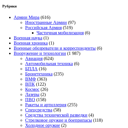
Рубрики
Армии Мира
(616)
Иностранные Армии
(97)
Российская Армия
(519)
Частичная мобилизация
(6)
Военная наука
(1)
Военная хроника
(1)
Военные обозреватели и корреспонденты
(6)
Вооружение и технологии
(1 987)
Авиация
(624)
Автомобильная техника
(6)
БПЛА
(16)
Бронетехника
(235)
ВМФ
(363)
ВПК
(122)
Космос
(26)
Лазеры
(2)
ПВО
(158)
Ракеты и артиллерия
(255)
Спецсредства
(58)
Средства технической разведки
(4)
Стрелковое оружие и боеприпасы
(118)
Холодное оружие
(2)