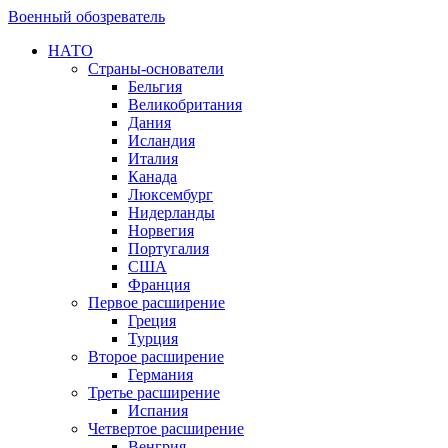
Военный обозреватель
НАТО
Страны-основатели
Бельгия
Великобритания
Дания
Исландия
Италия
Канада
Люксембург
Нидерланды
Норвегия
Португалия
США
Франция
Первое расширение
Греция
Турция
Второе расширение
Германия
Третье расширение
Испания
Четвертое расширение
Венгрия